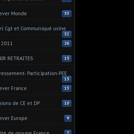
ever Monde
33
l Cgt et Communiqué usine
32
 2011
26
NIR RETRAITES
15
ressement- Participation-PEE
15
ever France
13
ions de CE et DP
10
ever Europe
9
té de groupe France
7