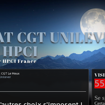
AT CGT UNILE
 HPCI
r HPCI France
t CGT Le Meux
VIS
Unilever
55
Se 
d’autres choix s’imposent !
Certa