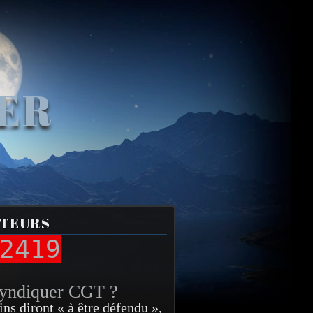
VER
ITEURS
2419
syndiquer CGT ?
ins diront « à être défendu »,