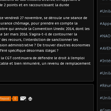
e 2 points et en raccourcissant la durée
#Unil
: ce vendredi 27 novembre, se déroule une séance de
#Appe
ssurance chômage, pour prendre en compte la
tobre qui annule la Convention Unedic 2014, dont les
e 1er mars 2016. S’agira-t-il de contourner la
#NAO
 des recours, l’interdiction de sanctionner les
ion administrative ? De trouver d’autres économies
#AVE
féré spécifique désormais illégal ?
 la CGT continuera de défendre le droit à l’emploi
#Inté
stable et bien rémunéré, un revenu de remplacement
#Unil
#Réun
#Unil
Repost
0
#Comi