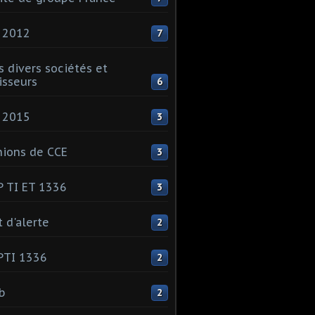
 2012
7
s divers sociétés et
isseurs
6
 2015
3
ions de CCE
3
 TI ET 1336
3
t d'alerte
2
PTI 1336
2
ib
2