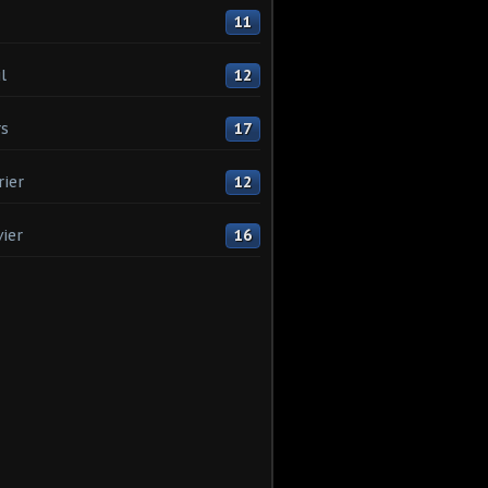
11
l
12
s
17
rier
12
vier
16