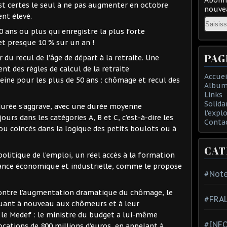
t certes le seul à ne pas augmenter en octobre
nouvea
nt élevé.
Email
50 ans ou plus qui enregistre la plus forte
et presque 10 % sur un an !
PAG
du recul de l’âge de départ à la retraite. Une
nt des règles de calcul de la retraite
Accuei
eine pour les plus de 50 ans : chômage et recul des
Album
Links
Solida
urée s’aggrave, avec une durée moyenne
l'expl
ours dans les catégories A, B et C, c’est-à-dire les
Conta
ou coincés dans la logique des petits boulots ou à
CAT
politique de l’emploi, un réel accès à la formation
lance économique et industrielle, comme le propose
#Note
contre l’augmentation dramatique du chômage, le
#FRA
uant à nouveau aux chômeurs et à leur
le Medef : le ministre du budget a lui-même
#INFO
cations de 800 millions d’euros, en appelant à