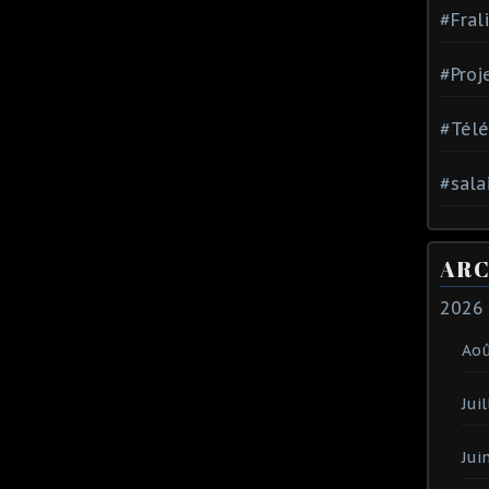
#Fral
#Proj
#Tél
#sala
ARC
2026
Ao
Juil
Jui