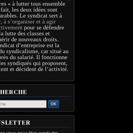
res « à lutter tous ensemble
 fait, les deux idées sont
arables. Le syndicat sert à
r, à s’organiser et à agir
ctivement
pour se défendre
la lutte des classes et
érir de nouveaux droits.
ndicat d’entreprise est la
du syndicalisme, car situé au
près du salarié. Il fonctionne
les syndiqués qui proposent,
tent et décident de l’activité.
CHERCHE
OK
SLETTER
z-vous pour être averti des