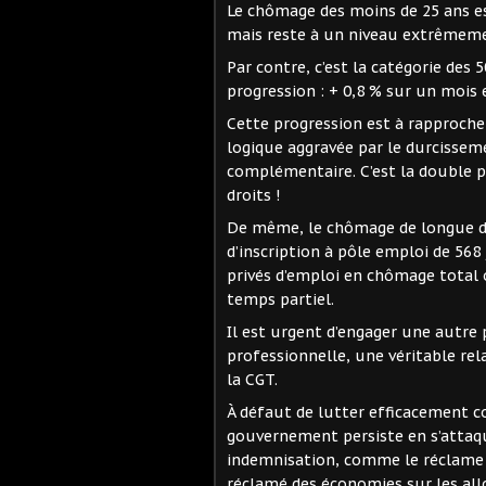
Le chômage des moins de 25 ans es
mais reste à un niveau extrêmeme
Par contre, c’est la catégorie des 
progression : + 0,8 % sur un mois 
Cette progression est à rapprocher 
logique aggravée par le durcisseme
complémentaire. C’est la double p
droits !
De même, le chômage de longue d
d’inscription à pôle emploi de 568 j
privés d’emploi en chômage total 
temps partiel.
Il est urgent d’engager une autre 
professionnelle, une véritable re
la CGT.
À défaut de lutter efficacement 
gouvernement persiste en s’attaq
indemnisation, comme le réclame 
réclamé des économies sur les allo