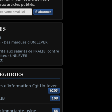
ux articles publiés.
ES
l
 - Des marques d'UNILEVER
rité aux salariés de FRALIB, contre
oiteur UNILEVER
ct
ÉGORIES
s d'information Cgt Unilever
6203
LIB
108
 importante usine
66