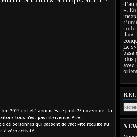
d’aut
». En
insép
s’uni
colle
dans 
conqu
Le sy
base 
plus 
avec 
orien
RE
bre 2015 ont été annoncés ce jeudi 26 novembre : la
tons tous n’est pas intervenue. Pire :
e de personnes qui passent de l’activité réduite au
NEW
 à zéro activité.
Abonne