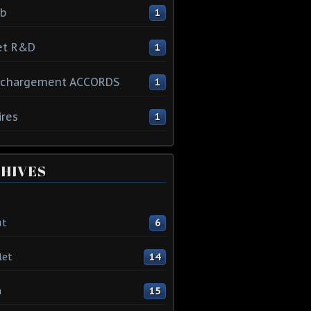
ib
1
et R&D
1
échargement ACCORDS
1
ires
1
HIVES
ût
6
let
14
n
15