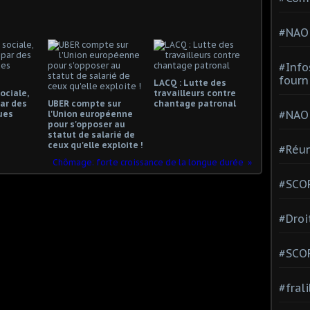
#NAO
#Info
fourn
LACQ : Lutte des
ociale,
travailleurs contre
ar des
UBER compte sur
chantage patronal
#NAO
ues
l'Union européenne
pour s'opposer au
statut de salarié de
ceux qu'elle exploite !
#Réun
Chômage: forte croissance de la longue durée
#SCOP
#Droi
#SCO
#fral