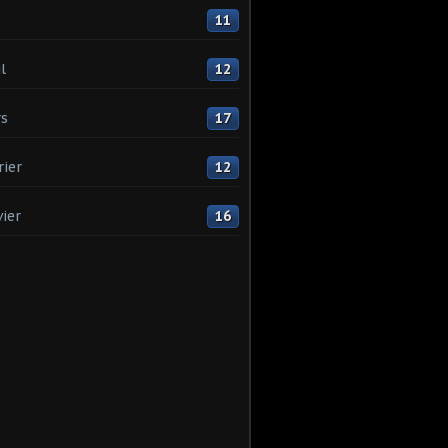
11
l
12
s
17
rier
12
vier
16