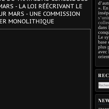
d’aut
ARS - LA LOI RÉÉCRIVANT LE
». En
insép
UR MARS - UNE COMMISSION
s’uni
ER MONOLITHIQUE
colle
dans 
conqu
Le sy
base 
plus 
avec 
orien
RE
NEW
Abonne