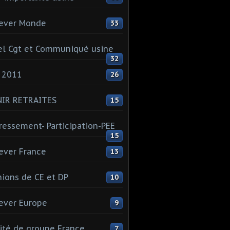
ever Monde
33
l Cgt et Communiqué usine
32
 2011
26
NIR RETRAITES
15
ressement- Participation-PEE
15
ever France
13
ions de CE et DP
10
ever Europe
9
té de groupe France
7