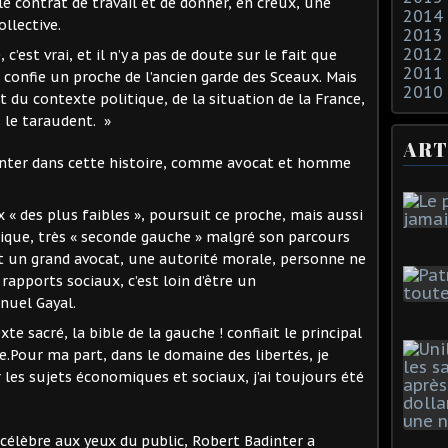
le contrat de travail et de donner, en creux, une
2014
ollective.
2013
2012
 c’est vrai, et il n’y a pas de doute sur le fait que
2011
, confie un proche de l’ancien garde des Sceaux. Mais
2010
t du contexte politique, de la situation de la France,
 le taraudent. »
ART
nter dans cette histoire, comme avocat et homme
 des plus faibles », poursuit ce proche, mais aussi
ique, très « seconde gauche » malgré son parcours
st un grand avocat, une autorité morale, personne ne
rapports sociaux, c’est loin d’être un
nuel Gayal.
xte sacré, la bible de la gauche ! confiait le principal
.Pour ma part, dans le domaine des libertés, je
 les sujets économiques et sociaux, j’ai toujours été
célèbre aux yeux du public, Robert Badinter a