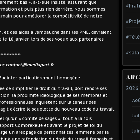
ièrement bas », a-t-elle insisté, assurant que
#Fral
formation et puis plus rien derrière. Nous sommes
umain pour améliorer la compétitivité de notre
#Proj
n, et des aides à l’embauche dans les PME, devraient
#Tél
 le 18 janvier, lors de ses voeux aux partenaires
#sala
**************
nec contact@mediapart.fr
ARC
 Badinter particulièrement homogène
2026
e de simplifier le droit du travail, doit rendre ses
ition, la proximité idéologique de ses membres et
Ao
professionnelles inquiètent sur la teneur des
 s’agit d’écrire le squelette du nouveau code du travail.
Juil
el qu’un « comité de sages », tout à la fois
rapport Combrexelle et avant le projet de loi du
Jui
rgé un aréopage de personnalités, emmené par la
chir à une refondation du droit du travail français et