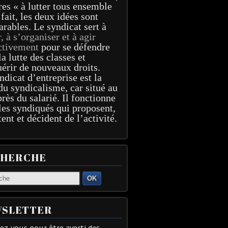
res « à lutter tous ensemble
 fait, les deux idées sont
arables. Le syndicat sert à
r, à s’organiser et à agir
ctivement
pour se défendre
la lutte des classes et
érir de nouveaux droits.
ndicat d’entreprise est la
du syndicalisme, car situé au
près du salarié. Il fonctionne
les syndiqués qui proposent,
tent et décident de l’activité.
CHERCHE
OK
SLETTER
z-vous pour être averti des