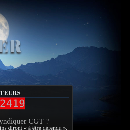
VER
ITEURS
2419
syndiquer CGT ?
ins diront « à être défendu »,