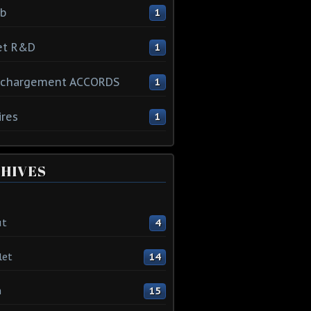
ib
1
et R&D
1
échargement ACCORDS
1
ires
1
HIVES
ût
4
let
14
n
15