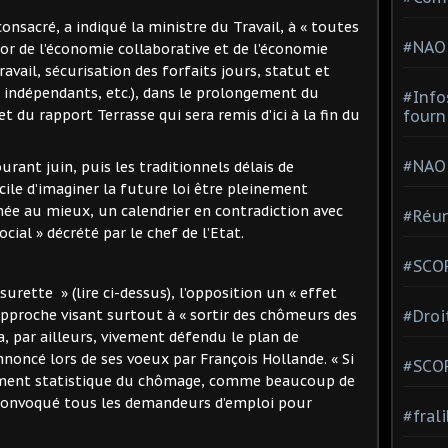
onsacré, a indiqué la ministre du Travail, à « toutes
#NAO
ssor de l’économie collaborative et de l’économie
ail, sécurisation des forfaits jours, statut et
s indépendants, etc.), dans le prolongement du
#Info
fourn
 du rapport Terrasse qui sera remis d’ici à la fin du
#NAO
rant juin, puis les traditionnels délais de
ficile d’imaginer la future loi être pleinement
nnée au mieux, un calendrier en contradiction avec
#Réun
cial » décrété par le chef de l’Etat.
#SCOP
urette » (lire ci-dessus), l’opposition un « effet
#Droi
approche visant surtout à « sortir des chômeurs des
, par ailleurs, vivement défendu le plan de
oncé lors de ses voeux par François Hollande. « Si
#SCO
tement statistique du chômage, comme beaucoup de
convoqué tous les demandeurs d’emploi pour
#fral