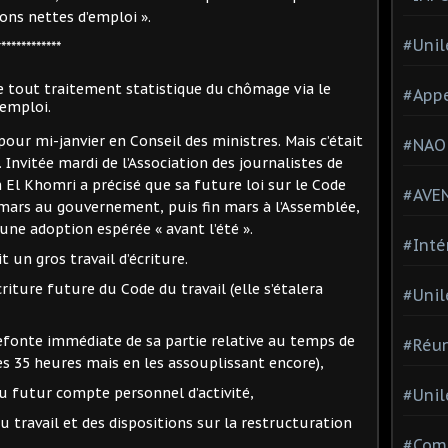
ions nettes d’emploi ».
#Unil
*************
de tout traitement statistique du chômage via le
#Appe
-emploi.
pour mi-janvier en Conseil des ministres. Mais c’était
#NAO
 Invitée mardi de l’Association des journalistes de
m El Khomri a précisé que sa future loi sur le Code
#AVE
 mars au gouvernement, puis fin mars à l’Assemblée,
e adoption espérée « avant l’été ».
#Inté
 un gros travail d’écriture.
riture future du Code du travail (elle s’étalera
#Unil
refonte immédiate de sa partie relative au temps de
#Réun
es 35 heures mais en les assouplissant encore),
du futur compte personnel d’activité,
#Unil
 travail et des dispositions sur la restructuration
#Comi