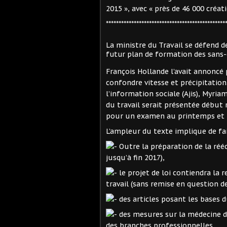
2015 », avec « près de 46 000 créat
***********************************************
La ministre du Travail se défend 
futur plan de formation des sans
François Hollande l’avait annoncé 
confondre vitesse et précipitation.
l’information sociale (Ajis), Myria
du travail serait présentée début
pour un examen au printemps et un
L’ampleur du texte implique de fait
Outre la préparation de la rééc
jusqu’à fin 2017),
le projet de loi contiendra la 
travail (sans remise en question d
des articles posant les bases 
des mesures sur la médecine du
des branches professionnelles.