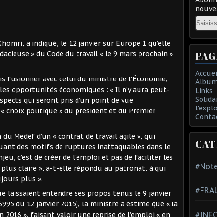
nouvea
Email
homri, a indiqué, le 12 janvier sur Europe 1 qu’elle
PAG
acieuse » du Code du travail « le 9 mars prochain »
Accuei
is fusionner avec celui du ministre de l’Économie,
Album
es opportunités économiques : « Il n’y aura peut-
Links
Solida
aspects qui seront pris d’un point de vue
l'expl
 « choix politique » du président et du Premier
Conta
 du Medef d’un « contrat de travail agile », qui
CAT
cluant des motifs de ruptures inattaquables dans le
enjeu, c’est de créer de l’emploi et pas de faciliter les
#Note
 plus claire », a-t-elle répondu au patronat, à qui
jours plus ».
#FRA
ue laissaient entendre ses propos tenus le 9 janvier
16995 du 12 janvier 2015), la ministre a estimé que « la
#INFO
 2016 », faisant valoir une reprise de l’emploi « en