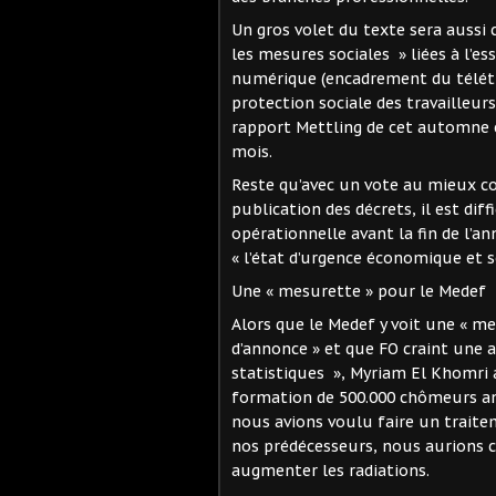
Un gros volet du texte sera aussi c
les mesures sociales » liées à l’e
numérique (encadrement du télétrav
protection sociale des travailleur
rapport Mettling de cet automne et
mois.
Reste qu’avec un vote au mieux cou
publication des décrets, il est dif
opérationnelle avant la fin de l’a
« l’état d’urgence économique et so
Une « mesurette » pour le Medef
Alors que le Medef y voit une « mes
d’annonce » et que FO craint une 
statistiques », Myriam El Khomri a
formation de 500.000 chômeurs ann
nous avions voulu faire un trai
nos prédécesseurs, nous aurions 
augmenter les radiations.