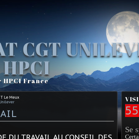
AT CGT UNILE
 HPCI
r HPCI France
GT Le Meux
VIS
Unilever
55
AIL
Se 
E DU TRAVAIL AU CONSEIL DES
Certa