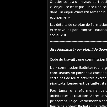
Or elles sont à un niveau particul
« l’enjeu, ce n’est pas juste une 
dans un enjeu d’investissement h
économie ».
Les détails de ce plan de formatio
être dévoilés par François Hollande
sociaux. ■
***********************************************
Site Mediapart - par Mathilde Goa
Code du travail : une commission
L a « commission Badinter », chargé
conclusions fin janvier. Sa compos
certaines de leurs activités extra
résultats. L’enjeu est de taille : il
Pour lancer une réforme, rien de t
architectes et cautions. Après le 
printemps, le gouvernement a cha
figure de Robert Badinter, de réflé