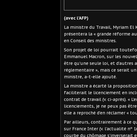
(avec l’AFP)
La ministre du Travail, Myriam El K
présentera la « grande réforme aud
en Conseil des ministres.
Son projet de loi pourrait toutefo
Emmanuel Macron, sur les nouvell
être qu’une seule loi, et d’autres 
réglementaire », mais ce serait un
ministre, a-t-elle ajouté.
La ministre a écarté la proposition
faciliterait le licenciement en in
contrat de travail (v. ci-après). « L’
licenciements, je ne peux pas être
elle a reproché d’en réclamer « tou
Par ailleurs, contrairement à ce q
sur France Inter (v. l’actualité nº 
courbe du chômage s’inverserait en