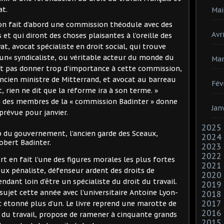
at.
Mai
on fait d’abord une commission théodule avec des
Avri
et qui diront des choses plaisantes à l’oreille des
, avocat spécialiste en droit social, qui trouve
ucun« syndicaliste, ou véritable acteur du monde du
Mar
 faut pas donner trop d’importance à cette commission,
ancien ministre de Mitterrand, et avocat au barreau
Fév
, rien ne dit que la réforme ira à son terme. »
 des membres de la « commission Badinter » donne
Jan
 prévue pour janvier.
2025
oup du gouvernement, l’ancien garde des Sceaux,
2024
obert Badinter.
2023
2022
 en fait l’une des figures morales les plus fortes
2021
x pénaliste, défenseur ardent des droits de
2020
dant loin d’être un spécialiste du droit du travail.
2019
 sujet cette année avec l’universitaire Antoine Lyon-
2018
2017
nc étonné plus d’un. Le livre reprend une marotte de
2016
de du travail, propose de ramener à cinquante grands
2015