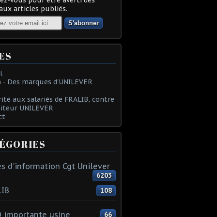
ux articles publiés.
ES
l
 - Des marques d'UNILEVER
rité aux salariés de FRALIB, contre
oiteur UNILEVER
ct
ÉGORIES
s d'information Cgt Unilever
6203
LIB
108
 importante usine
66