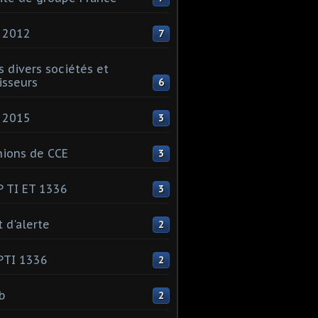
 2012
7
s divers sociétés et
isseurs
6
 2015
3
ions de CCE
3
 TI ET 1336
3
t d'alerte
2
PTI 1336
2
ib
2