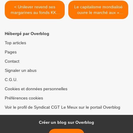
< Unilever revend ses
Le capitalisme mondialisé
margarines au fonds KKR
ouvre le marché aux «
pour près de 7 milliards
Puces » ! >
d'euros
Hébergé par Overblog
Top articles
Pages
Contact
Signaler un abus
C.G.U.
Cookies et données personnelles
Préférences cookies
Voir le profil de Syndicat CGT Le Meux sur le portail Overblog
Créer un blog sur Overblog