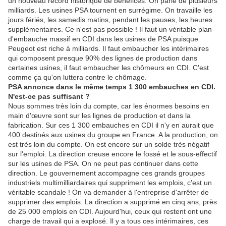
un nouveau record historique de bénéfices. On parle de plusieurs
milliards. Les usines PSA tournent en surrégime. On travaille les
jours fériés, les samedis matins, pendant les pauses, les heures
supplémentaires. Ce n'est pas possible ! Il faut un véritable plan
d'embauche massif en CDI dans les usines de PSA puisque
Peugeot est riche à milliards. Il faut embaucher les intérimaires
qui composent presque 90% des lignes de production dans
certaines usines, il faut embaucher les chômeurs en CDI. C'est
comme ça qu'on luttera contre le chômage.
PSA annonce dans le même temps 1 300 embauches en CDI.
N'est-ce pas suffisant ?
Nous sommes très loin du compte, car les énormes besoins en
main d'œuvre sont sur les lignes de production et dans la
fabrication. Sur ces 1 300 embauches en CDI il n'y en aurait que
400 destinés aux usines du groupe en France. A la production, on
est très loin du compte. On est encore sur un solde très négatif
sur l'emploi. La direction creuse encore le fossé et le sous-effectif
sur les usines de PSA. On ne peut pas continuer dans cette
direction. Le gouvernement accompagne ces grands groupes
industriels multimilliardaires qui suppriment les emplois, c'est un
véritable scandale ! On va demander à l'entreprise d'arrêter de
supprimer des emplois. La direction a supprimé en cinq ans, près
de 25 000 emplois en CDI. Aujourd'hui, ceux qui restent ont une
charge de travail qui a explosé. Il y a tous ces intérimaires, ces