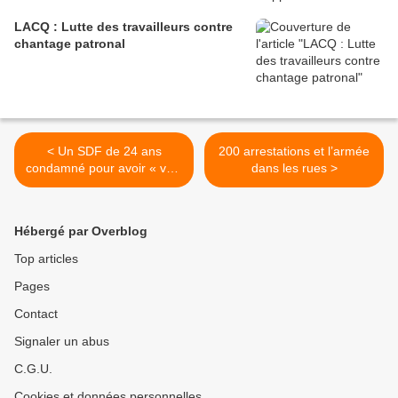
LACQ : Lutte des travailleurs contre
chantage patronal
< Un SDF de 24 ans
200 arrestations et l’armée
condamné pour avoir « volé
dans les rues >
» de la nourriture… dans la
poubelle d’un supermarché
Hébergé par Overblog
Top articles
Pages
Contact
Signaler un abus
C.G.U.
Cookies et données personnelles