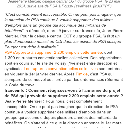
Jean-Pierre Mercier, délégué central CGT du groupe PSA, le 23 mai
2014, sur le site de PSA à Poissy (Yvelines). (MAXPPP)
"C'est complètement inacceptable. On ne peut pas imaginer que
la direction de PSA continue à vouloir supprimer des milliers
d'emplois dans un groupe qui accumule des milliards de
bénéfices"
, a dénoncé, mardi 9 janvier sur franceinfo, Jean-Pierre
Mercier. Pour le délégué central CGT du groupe PSA,
"il faut un
plan d'embauche massif en CDI dans les usines de PSA puisque
Peugeot est riche à milliards."
PSA s'apprête à supprimer 2 200 emplois cette année
, dont
1 300 en ruptures conventionnelles collectives. Des négociations
sont en cours sur le site de Poissy (Yvelines) entre direction et
syndicats.
Les ruptures conventionnelles collectives
sont entrées
en vigueur le 1er janvier dernier. Après
Pimkie
, c'est PSA qui
s'empare de ce nouvel outil prévu par les ordonnances réformant
le Code du travail.
franceinfo : Comment réagissez-vous à l'annonce du projet
de PSA qui prévoit de supprimer 2 200 emplois cette année ?
Jean-Pierre Mercier :
Pour nous, c'est complètement
inacceptable. On ne peut pas imaginer que la direction de PSA
continue à vouloir supprimer des milliers d'emplois dans un
groupe qui accumule depuis plusieurs années des milliards de
bénéfices. On s'attend à ce que la direction annonce le 1er mars