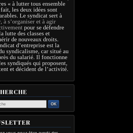
res « à lutter tous ensemble
 fait, les deux idées sont
arables. Le syndicat sert à
r, à s’organiser et à agir
ctivement
pour se défendre
la lutte des classes et
érir de nouveaux droits.
ndicat d’entreprise est la
du syndicalisme, car situé au
près du salarié. Il fonctionne
les syndiqués qui proposent,
tent et décident de l’activité.
CHERCHE
OK
SLETTER
z-vous pour être averti des