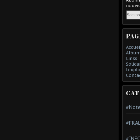
nouvea
Email
PAG
Accuei
Album
Links
Solida
l'expl
Conta
CAT
#Note
#FRA
#INFO