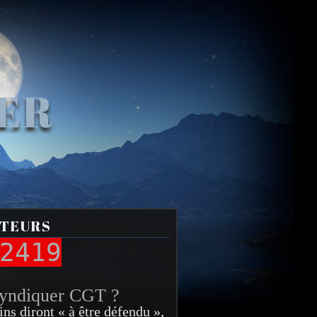
VER
ITEURS
2419
syndiquer CGT ?
ins diront « à être défendu »,