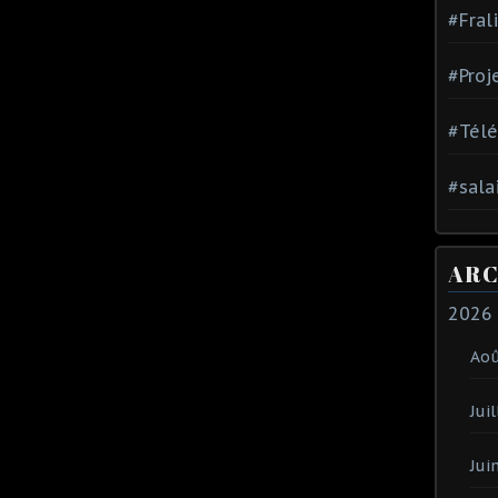
#Fral
#Proj
#Tél
#sala
ARC
2026
Ao
Juil
Jui