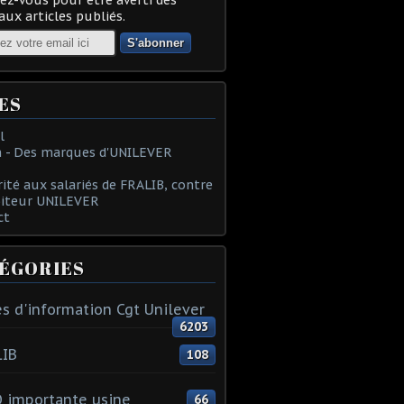
ux articles publiés.
ES
l
 - Des marques d'UNILEVER
rité aux salariés de FRALIB, contre
oiteur UNILEVER
ct
ÉGORIES
s d'information Cgt Unilever
6203
LIB
108
 importante usine
66