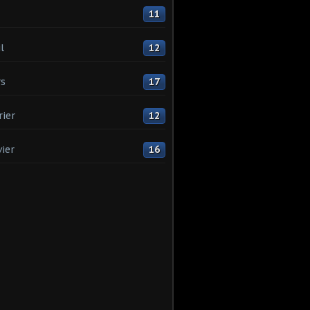
11
l
12
s
17
rier
12
vier
16