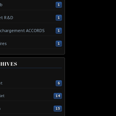
ib
1
et R&D
1
échargement ACCORDS
1
ires
1
HIVES
ût
6
let
14
n
15