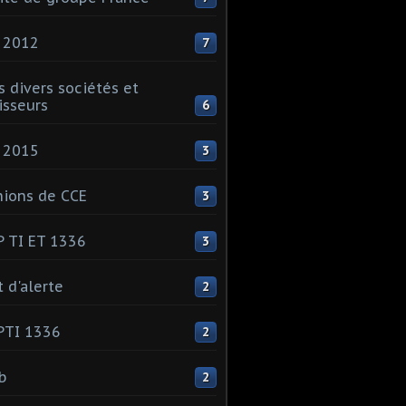
 2012
7
s divers sociétés et
isseurs
6
 2015
3
ions de CCE
3
 TI ET 1336
3
t d'alerte
2
PTI 1336
2
ib
2