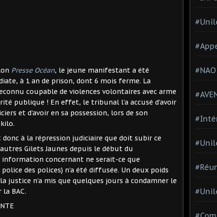
#Unil
#Appe
#NAO
elon
Presse Océan
, le jeune manifestant a été
te, à 1 an de prison, dont 6 mois ferme. La
reconnu coupable de violences volontaires avec arme
#AVE
ité publique ! En effet, le tribunal l’a accusé d’avoir
ciers et d’avoir en sa possession, lors de son
#Inté
kilo.
t donc à la répression judiciaire que doit subir ce
#Unil
utres Gilets Jaunes depuis le début du
information concernant ne serait-ce que
#Réun
police des polices) n’a été diffusée. Un deux poids
la justice n’a mis que quelques jours à condamner le
#Unil
 la BAC.
ENTE
#Comi