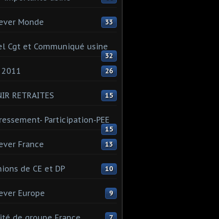
ever Monde
33
l Cgt et Communiqué usine
32
 2011
26
NIR RETRAITES
15
ressement- Participation-PEE
15
ever France
13
ions de CE et DP
10
ever Europe
9
té de groupe France
7