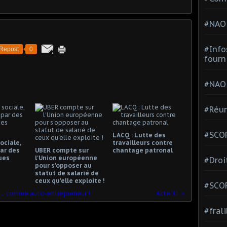
#NAO
#Info
Repost
0
fourn
#NAO
#Réun
#SCOP
LACQ : Lutte des
ociale,
travailleurs contre
ar des
UBER compte sur
chantage patronal
ues
l'Union européenne
#Droi
pour s'opposer au
statut de salarié de
ceux qu'elle exploite !
#SCO
t ... comme auto-entrepreneur !
Acte XI
#fral