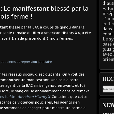
d’aut
 : Le manifestant blessé par la
». En
insép
ois ferme !
s’uni
colle
tant blessé par la BAC à coups de genou dans la
dans 
éritable remake du film « American History X », a été
conqu
Le sy
te à 1 an de prison dont 6 mois fermes.
base 
plus 
avec 
orien
r les réseaux sociaux, est glaçante. On y voit des
RE
immobiliser un manifestant. Une fois à terre,
e agent de la BAC arrive, genou en avant, et lui
Dès lors, le sang coule abondamment dans ce remake
ns le film
Américan History X
. Conscient que cette
tante de violences policières, les agents s’en
NEW
le sommant de dégager pour mettre un terme à
Abonne