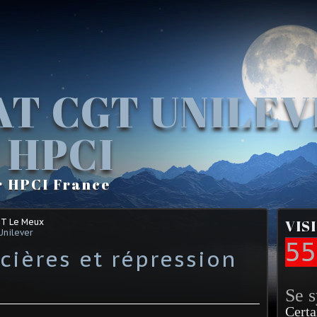
AT CGT UNILE
 HPCI
r HPCI France
GT Le Meux
VIS
Unilever
55
cières et répression
Se 
Certa