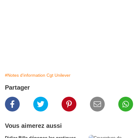
pourquoi M. Labarde a refusé ce stage, il ne serait
pas là aujourd’hui… » Ses réquisitions : 500 euros
d’amende. L’ancien plombier, Gilet jaune de la
première heure, grimace : « J’ai dit tout haut ce que
tout le monde pense tout bas. Les politiques
peuvent dire ce qu’ils veulent. Pas moi, depuis ma
campagne… » La décision, mise en délibéré, sera
rendue le 15 mars.
Publié par FSC
#Notes d'information Cgt Unilever
Partager
Vous aimerez aussi
Didier Bille dénonce les pratiques