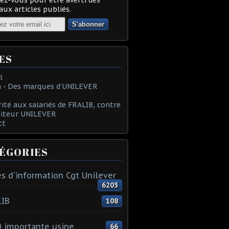
ux articles publiés.
ES
l
 - Des marques d'UNILEVER
rité aux salariés de FRALIB, contre
oiteur UNILEVER
ct
ÉGORIES
s d'information Cgt Unilever
6203
LIB
108
 importante usine
66