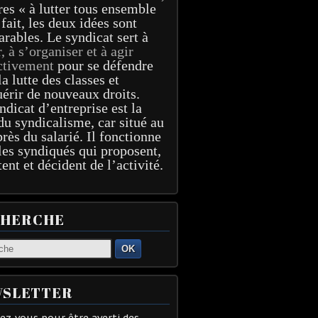
res « à lutter tous ensemble
 fait, les deux idées sont
arables. Le syndicat sert à
r, à s’organiser et à agir
ctivement
pour se défendre
la lutte des classes et
érir de nouveaux droits.
ndicat d’entreprise est la
du syndicalisme, car situé au
près du salarié. Il fonctionne
les syndiqués qui proposent,
tent et décident de l’activité.
CHERCHE
OK
SLETTER
z-vous pour être averti des