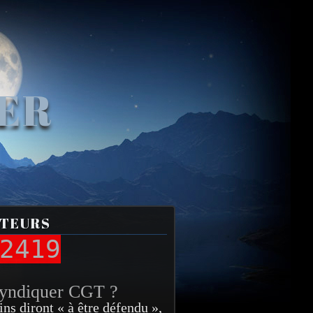
VER
ITEURS
2419
syndiquer CGT ?
ins diront « à être défendu »,