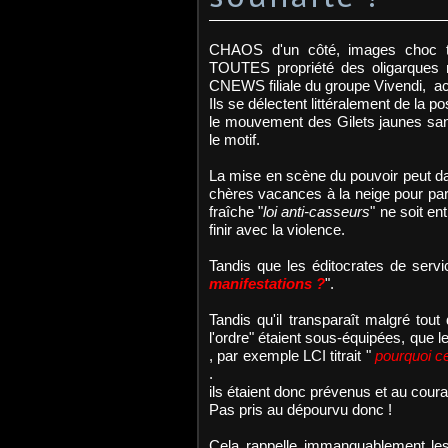
CHAOS d'un côté, images choc tr
TOUTES propriété des oligarques m
CNEWS filiale du groupe Vivendi, acti
Ils se délectent littéralement de la po
le mouvement des Gilets jaunes san
le motif.
La mise en scène du pouvoir peut d
chères vacances à la neige pour part
fraîche "
loi anti-casseurs
" ne soit e
finir avec la violence.
Tandis que les éditocrates de servi
manifestations ?
".
Tandis qu'il transparaît malgré tou
l'ordre" étaient sous-équipées, que l
, par exemple LCI titrait "
pourquoi c
.
ils étaient donc prévenus et au coura
Pas pris au dépourvu donc !
Cela rappelle immanquablement l