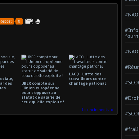
#NAO
Repost
0
#Info
fourn
#NAO
#Réun
LACQ : Lutte des
ociale,
travailleurs contre
#SCOP
ar des
UBER compte sur
chantage patronal
ues
l'Union européenne
pour s'opposer au
statut de salarié de
#Droi
ceux qu'elle exploite !
Licenciements
#SCO
#fral