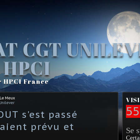
AT CGT UNILE
 HPCI
r HPCI France
 Le Meux
VIS
Unilever
55
OUT s'est passé
aient prévu et
Se 
Certa