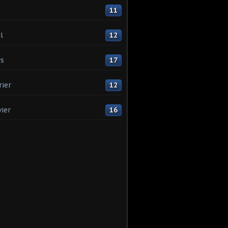
11
l
12
s
17
rier
12
vier
16