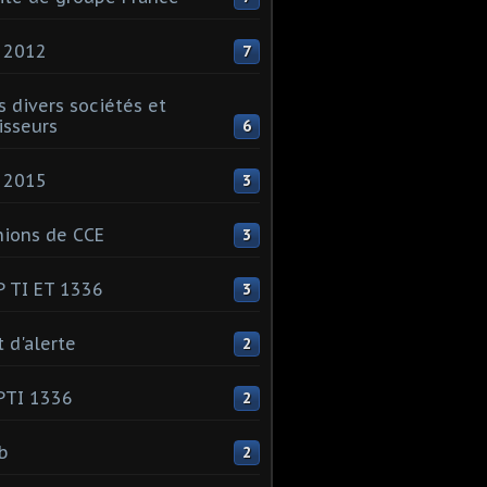
 2012
7
s divers sociétés et
isseurs
6
 2015
3
ions de CCE
3
 TI ET 1336
3
t d'alerte
2
PTI 1336
2
ib
2