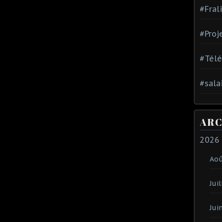
#Fral
#Proj
#Tél
#sala
ARC
2026
Ao
Juil
Jui