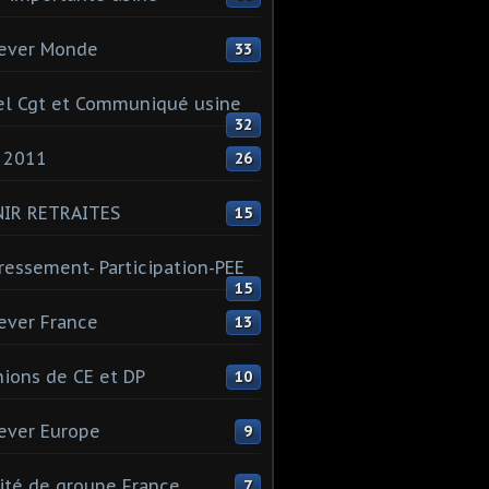
ever Monde
33
l Cgt et Communiqué usine
32
 2011
26
NIR RETRAITES
15
ressement- Participation-PEE
15
ever France
13
ions de CE et DP
10
ever Europe
9
té de groupe France
7