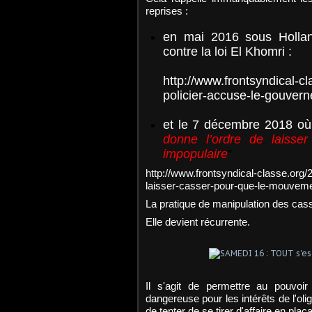
reprises :
en mai 2016 sous Hollan
contre la loi El Khomri :
http://www.frontsyndical-cl
policier-accuse-le-gouvern
et le 7 décembre 2018 où
donne l’ordre de laiss
impopulaire
"
http://www.frontsyndical-classe.org
laisser-casser-pour-que-le-mouveme
La pratique de manipulation des cass
Elle devient récurrente.
Il s'agit de permettre au pouvoi
dangereuse pour les intérêts de l'oli
de tenter de se tirer d'affaire en plaç