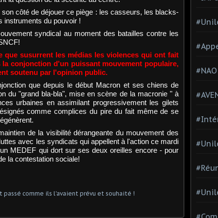
 son côté de déjouer ce piège : les casseurs, les blacks-
s instruments du pouvoir !
#Unil
mouvement syndical au moment des batailles contre les
a SNCF!
#Appe
 que susurrent les médias les violences qui ont fait
 la conjonction d'un puissant mouvement populaire,
#NAO
ent soutenu par l'opinion public.
onjonction que depuis le début Macron et ses chiens de
on du "grand bla-bla", mise en scène de la macronie " à
#AVE
nces urbaines en assimilant progressivement les gilets
ésignés comme complices du pire du fait même de se
#Inté
 dégénèrent.
 maintien de la visibilité dérangeante du mouvement des
uttes avec les syndicats qui appellent à l'action ce mardi
#Unil
e un MEDEF qui dort sur ses deux oreilles encore - pour
de la contestation sociale!
#Réun
#Unil
#Comi