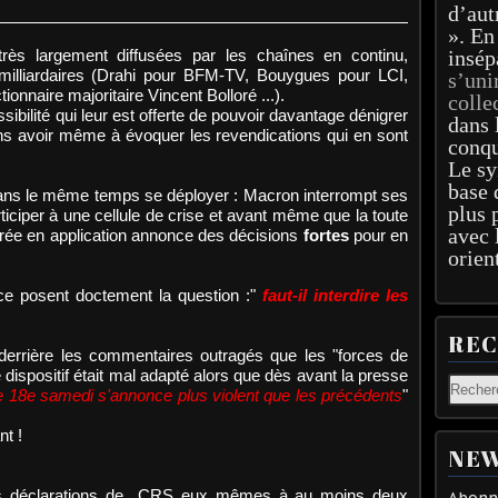
d’aut
». En
ès largement diffusées par les chaînes en continu,
insép
illiardaires (Drahi pour BFM-TV, Bouygues pour LCI,
s’uni
onnaire majoritaire Vincent Bolloré ...).
colle
ssibilité qui leur est offerte de pouvoir davantage dénigrer
dans 
s avoir même à évoquer les revendications qui en sont
conqu
Le sy
base 
ans le même temps se déployer : Macron interrompt ses
plus 
iciper à une cellule de crise et avant même que la toute
avec 
ntrée en application annonce des décisions
fortes
pour en
orien
ce posent doctement la question :"
faut-il interdire les
RE
t derrière les commentaires outragés que les "forces de
e dispositif était mal adapté alors que dès avant la presse
e 18e samedi s'annonce plus violent que les précédents
"
nt !
NEW
es déclarations de CRS eux mêmes à au moins deux
Abonne