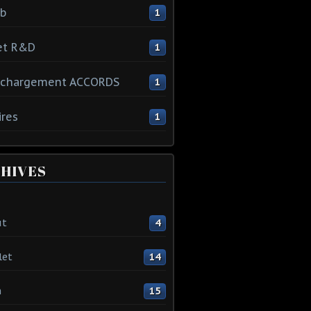
ib
1
et R&D
1
échargement ACCORDS
1
ires
1
HIVES
ût
4
let
14
n
15