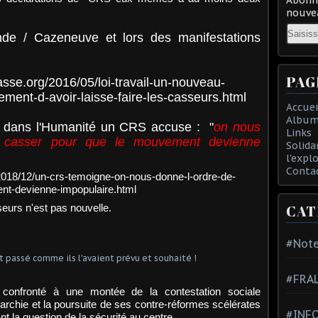
nouvea
Email
de / Cazeneuve et lors des manifestations
PAG
asse.org/2016/05/loi-travail-un-nouveau-
ement-d-avoir-laisse-faire-les-casseurs.html
Accuei
Album
 dans l'Humanité un CRS accuse : "
on nous
Links
er casser pour que le mouvement devienne
Solida
l'expl
Conta
/2018/12/un-crs-temoigne-on-nous-donne-l-ordre-de-
nt-devienne-impopulaire.html
eurs n'est pas nouvelle.
CAT
#Note
#FRA
r confronté à une montée de la contestation sociale
garchie et la poursuite de ses contre-réformes scélérates
#INFO
ant la question de la sécurité au centre.