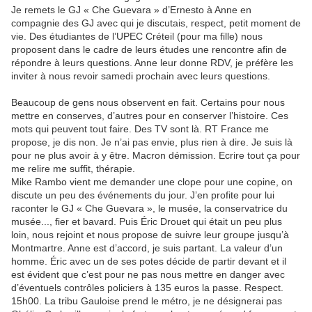
Je remets le GJ « Che Guevara » d’Ernesto à Anne en
compagnie des GJ avec qui je discutais, respect, petit moment de
vie. Des étudiantes de l’UPEC Créteil (pour ma fille) nous
proposent dans le cadre de leurs études une rencontre afin de
répondre à leurs questions. Anne leur donne RDV, je préfère les
inviter à nous revoir samedi prochain avec leurs questions.
Beaucoup de gens nous observent en fait. Certains pour nous
mettre en conserves, d’autres pour en conserver l’histoire. Ces
mots qui peuvent tout faire. Des TV sont là. RT France me
propose, je dis non. Je n’ai pas envie, plus rien à dire. Je suis là
pour ne plus avoir à y être. Macron démission. Ecrire tout ça pour
me relire me suffit, thérapie.
Mike Rambo vient me demander une clope pour une copine, on
discute un peu des événements du jour. J’en profite pour lui
raconter le GJ « Che Guevara », le musée, la conservatrice du
musée..., fier et bavard. Puis Éric Drouet qui était un peu plus
loin, nous rejoint et nous propose de suivre leur groupe jusqu’à
Montmartre. Anne est d’accord, je suis partant. La valeur d’un
homme. Éric avec un de ses potes décide de partir devant et il
est évident que c’est pour ne pas nous mettre en danger avec
d’éventuels contrôles policiers à 135 euros la passe. Respect.
15h00. La tribu Gauloise prend le métro, je ne désignerai pas