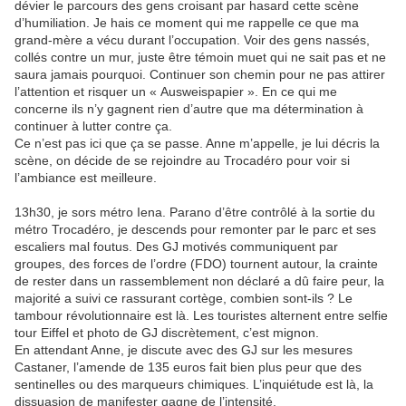
dévier le parcours des gens croisant par hasard cette scène
d’humiliation. Je hais ce moment qui me rappelle ce que ma
grand-mère a vécu durant l’occupation. Voir des gens nassés,
collés contre un mur, juste être témoin muet qui ne sait pas et ne
saura jamais pourquoi. Continuer son chemin pour ne pas attirer
l’attention et risquer un « Ausweispapier ». En ce qui me
concerne ils n’y gagnent rien d’autre que ma détermination à
continuer à lutter contre ça.
Ce n’est pas ici que ça se passe. Anne m’appelle, je lui décris la
scène, on décide de se rejoindre au Trocadéro pour voir si
l’ambiance est meilleure.
13h30, je sors métro Iena. Parano d’être contrôlé à la sortie du
métro Trocadéro, je descends pour remonter par le parc et ses
escaliers mal foutus. Des GJ motivés communiquent par
groupes, des forces de l’ordre (FDO) tournent autour, la crainte
de rester dans un rassemblement non déclaré a dû faire peur, la
majorité a suivi ce rassurant cortège, combien sont-ils ? Le
tambour révolutionnaire est là. Les touristes alternent entre selfie
tour Eiffel et photo de GJ discrètement, c’est mignon.
En attendant Anne, je discute avec des GJ sur les mesures
Castaner, l’amende de 135 euros fait bien plus peur que des
sentinelles ou des marqueurs chimiques. L’inquiétude est là, la
dissuasion de manifester gagne de l’intensité.