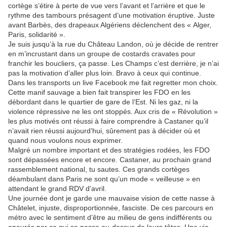
cortège s’étire à perte de vue vers l’avant et l’arrière et que le
rythme des tambours présagent d’une motivation éruptive. Juste
avant Barbès, des drapeaux Algériens déclenchent des « Alger,
Paris, solidarité ».
Je suis jusqu’à la rue du Château Landon, où je décide de rentrer
en m’incrustant dans un groupe de costards cravates pour
franchir les boucliers, ça passe. Les Champs c’est derrière, je n’ai
pas la motivation d’aller plus loin. Bravo à ceux qui continue.
Dans les transports un live Facebook me fait regretter mon choix.
Cette manif sauvage a bien fait transpirer les FDO en les
débordant dans le quartier de gare de l’Est. Ni les gaz, ni la
violence répressive ne les ont stoppés. Aux cris de « Révolution »
les plus motivés ont réussi à faire comprendre à Castaner qu’il
n’avait rien réussi aujourd’hui, sûrement pas à décider où et
quand nous voulons nous exprimer.
Malgré un nombre important et des stratégies rodées, les FDO
sont dépassées encore et encore. Castaner, au prochain grand
rassemblement national, tu sautes. Ces grands cortèges
déambulant dans Paris ne sont qu’un mode « veilleuse » en
attendant le grand RDV d’avril.
Une journée dont je garde une mauvaise vision de cette nasse à
Châtelet, injuste, disproportionnée, fasciste. De ces parcours en
métro avec le sentiment d’être au milieu de gens indifférents ou
apeurés par ce qui se passe au-dessus de leurs têtes. Une vie