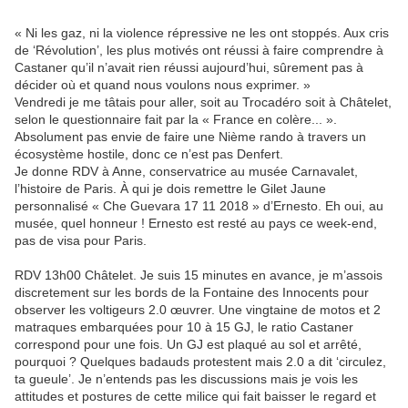
« Ni les gaz, ni la violence répressive ne les ont stoppés. Aux cris
de ‘Révolution’, les plus motivés ont réussi à faire comprendre à
Castaner qu’il n’avait rien réussi aujourd’hui, sûrement pas à
décider où et quand nous voulons nous exprimer. »
Vendredi je me tâtais pour aller, soit au Trocadéro soit à Châtelet,
selon le questionnaire fait par la « France en colère... ».
Absolument pas envie de faire une Nième rando à travers un
écosystème hostile, donc ce n’est pas Denfert.
Je donne RDV à Anne, conservatrice au musée Carnavalet,
l’histoire de Paris. À qui je dois remettre le Gilet Jaune
personnalisé « Che Guevara 17 11 2018 » d’Ernesto. Eh oui, au
musée, quel honneur ! Ernesto est resté au pays ce week-end,
pas de visa pour Paris.
RDV 13h00 Châtelet. Je suis 15 minutes en avance, je m’assois
discretement sur les bords de la Fontaine des Innocents pour
observer les voltigeurs 2.0 œuvrer. Une vingtaine de motos et 2
matraques embarquées pour 10 à 15 GJ, le ratio Castaner
correspond pour une fois. Un GJ est plaqué au sol et arrêté,
pourquoi ? Quelques badauds protestent mais 2.0 a dit ‘circulez,
ta gueule’. Je n’entends pas les discussions mais je vois les
attitudes et postures de cette milice qui fait baisser le regard et