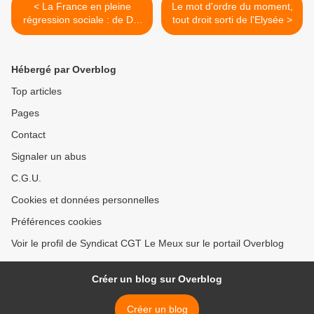
< La France en pleine
Le mot d'ordre du moment,
régression sociale : de Die
tout droit sorti de l'Elysée >
à Creil, Saint-Claude, Le
Blanc et Bernay... En une
vingtaine d’années, le pays
Hébergé par Overblog
a perdu 40 % de ses
maternités.
Top articles
Pages
Contact
Signaler un abus
C.G.U.
Cookies et données personnelles
Préférences cookies
Voir le profil de Syndicat CGT Le Meux sur le portail Overblog
Créer un blog sur Overblog
Créer un blog