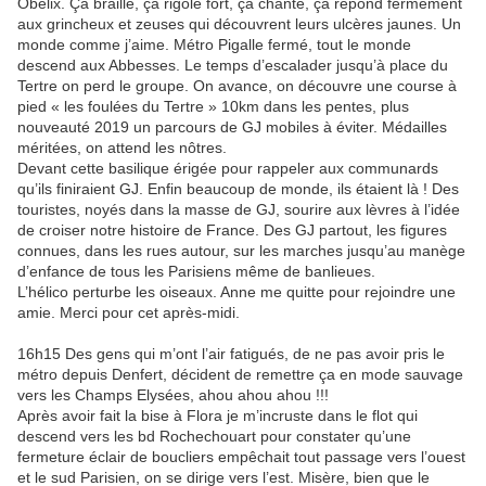
Obélix. Ça braille, ça rigole fort, ça chante, ça répond fermement
aux grincheux et zeuses qui découvrent leurs ulcères jaunes. Un
monde comme j’aime. Métro Pigalle fermé, tout le monde
descend aux Abbesses. Le temps d’escalader jusqu’à place du
Tertre on perd le groupe. On avance, on découvre une course à
pied « les foulées du Tertre » 10km dans les pentes, plus
nouveauté 2019 un parcours de GJ mobiles à éviter. Médailles
méritées, on attend les nôtres.
Devant cette basilique érigée pour rappeler aux communards
qu’ils finiraient GJ. Enfin beaucoup de monde, ils étaient là ! Des
touristes, noyés dans la masse de GJ, sourire aux lèvres à l’idée
de croiser notre histoire de France. Des GJ partout, les figures
connues, dans les rues autour, sur les marches jusqu’au manège
d’enfance de tous les Parisiens même de banlieues.
L’hélico perturbe les oiseaux. Anne me quitte pour rejoindre une
amie. Merci pour cet après-midi.
16h15 Des gens qui m’ont l’air fatigués, de ne pas avoir pris le
métro depuis Denfert, décident de remettre ça en mode sauvage
vers les Champs Elysées, ahou ahou ahou !!!
Après avoir fait la bise à Flora je m’incruste dans le flot qui
descend vers les bd Rochechouart pour constater qu’une
fermeture éclair de boucliers empêchait tout passage vers l’ouest
et le sud Parisien, on se dirige vers l’est. Misère, bien que le