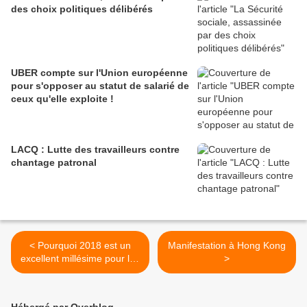
des choix politiques délibérés
UBER compte sur l'Union européenne
pour s'opposer au statut de salarié de
ceux qu'elle exploite !
LACQ : Lutte des travailleurs contre
chantage patronal
< Pourquoi 2018 est un
Manifestation à Hong Kong
excellent millésime pour les
>
groupes du CAC 40...Qui
ose dire que Macron est le
président des super-riches