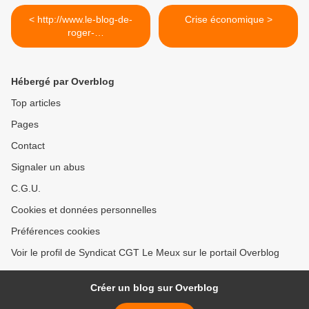
< http://www.le-blog-de-
Crise économique >
roger-
colombier.com/2020/06/cou
cou-revoilou-la-reforme-
antisociale-des-
Hébergé par Overblog
retraites.html
Top articles
Pages
Contact
Signaler un abus
C.G.U.
Cookies et données personnelles
Préférences cookies
Voir le profil de Syndicat CGT Le Meux sur le portail Overblog
Créer un blog sur Overblog