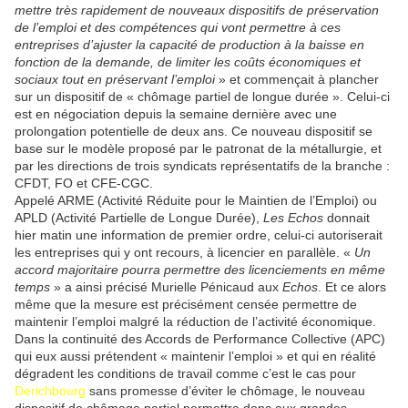
mettre très rapidement de nouveaux dispositifs de préservation
de l’emploi et des compétences qui vont permettre à ces
entreprises d’ajuster la capacité de production à la baisse en
fonction de la demande, de limiter les coûts économiques et
sociaux tout en préservant l’emploi
» et commençait à plancher
sur un dispositif de « chômage partiel de longue durée ». Celui-ci
est en négociation depuis la semaine dernière avec une
prolongation potentielle de deux ans. Ce nouveau dispositif se
base sur le modèle proposé par le patronat de la métallurgie, et
par les directions de trois syndicats représentatifs de la branche :
CFDT, FO et CFE-CGC.
Appelé ARME (Activité Réduite pour le Maintien de l’Emploi) ou
APLD (Activité Partielle de Longue Durée),
Les Echos
donnait
hier matin une information de premier ordre, celui-ci autoriserait
les entreprises qui y ont recours, à licencier en parallèle. «
Un
accord majoritaire pourra permettre des licenciements en même
temps
» a ainsi précisé Murielle Pénicaud aux
Echos
. Et ce alors
même que la mesure est précisément censée permettre de
maintenir l’emploi malgré la réduction de l’activité économique.
Dans la continuité des Accords de Performance Collective (APC)
qui eux aussi prétendent « maintenir l’emploi » et qui en réalité
dégradent les conditions de travail comme c’est le cas pour
Derichbourg
sans promesse d’éviter le chômage, le nouveau
dispositif de chômage partiel permettra donc aux grandes