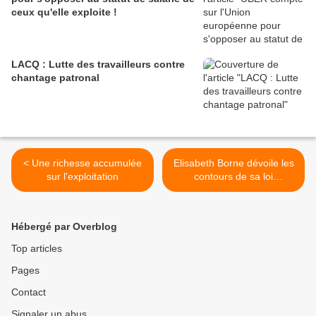
ceux qu'elle exploite !
LACQ : Lutte des travailleurs contre
chantage patronal
< Une richesse accumulée
Elisabeth Borne dévoile les
sur l'exploitation
contours de sa loi
d'orientation des mobilités
Sanctionné après avoir
initié, durant le
Hébergé par Overblog
confinement, un référé pour
obliger une structure d’aide
Top articles
à domicile à équiper ses
Pages
salariés de masques, tout
notre soutien à Anthony
Contact
Smith (inspecteur du travail)
… Défendons ceux qui
Signaler un abus