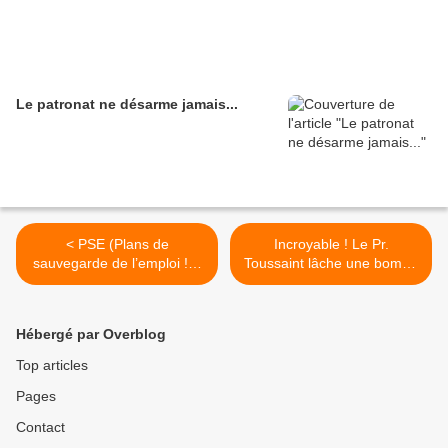
Le patronat ne désarme jamais...
< PSE (Plans de
Incroyable ! Le Pr.
sauvegarde de l’emploi !) :
Toussaint lâche une bombe
le nombre de ruptures de
en direct sur Cnews >
contrat de travail
envisagées a triplé en 2020
Hébergé par Overblog
Top articles
Pages
Contact