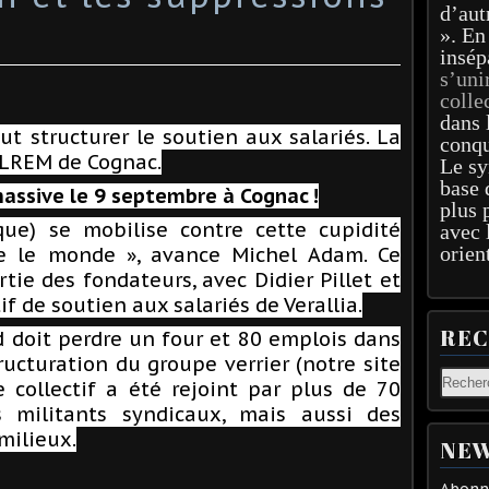
d’aut
». En
insép
s’uni
colle
dans 
ut structurer le soutien aux salariés. La
conqu
 LREM de Cognac.
Le sy
base 
massive le 9 septembre à Cognac !
plus 
ue) se mobilise contre cette cupidité
avec 
orien
re le monde », avance Michel Adam. Ce
rtie des fondateurs, avec Didier Pillet et
if de soutien aux salariés de Verallia.
RE
 doit perdre un four et 80 emplois dans
ructuration du groupe verrier (notre site
e collectif a été rejoint par plus de 70
s militants syndicaux, mais aussi des
milieux.
NEW
Abonne