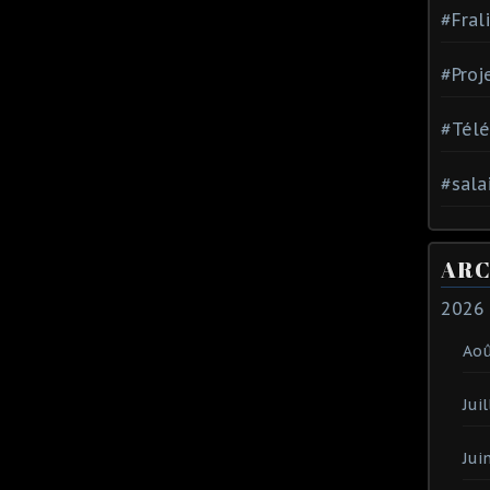
#Fral
#Proj
#Tél
#sala
ARC
2026
Ao
Juil
Jui