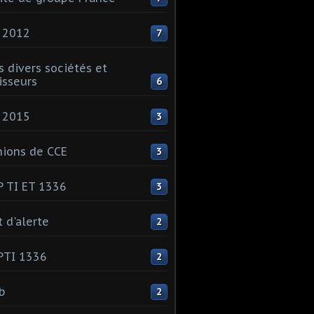
 2012
7
s divers sociétés et
isseurs
6
 2015
3
ions de CCE
3
 TI ET 1336
3
t d'alerte
2
PTI 1336
2
ib
2