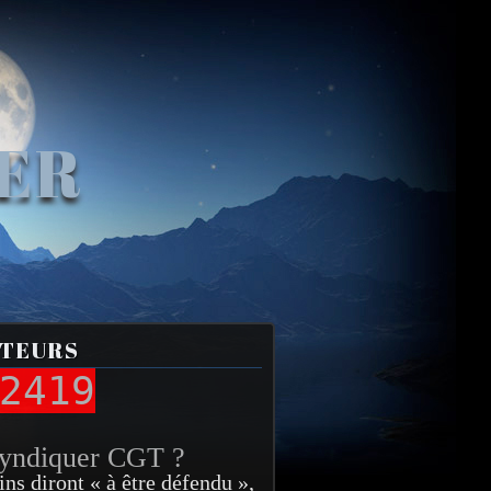
VER
ITEURS
2419
syndiquer CGT ?
ins diront « à être défendu »,