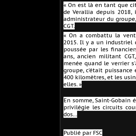
« On est là en tant que ci
de Verallia depuis 2018, 
administrateur du groupe,
CGT.
« On a combattu la vente
2015. Il y a un industriel
poussée par les financiers
ans, ancien militant CGT,
menée quand le verrier s’
groupe, c’était puissance 
400 kilomètres, et les usi
elles. »
En somme, Saint-Gobain ét
privilégie les circuits co
dos…
Publié par FSC