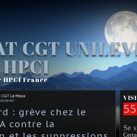
AT CGT UNILE
 HPCI
r HPCI France
t CGT Le Meux
VIS
Unilever
55
d : grève chez le
A contre la
Se 
n et les suppressions
Certa