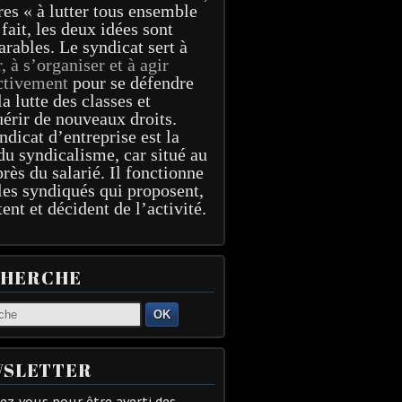
res « à lutter tous ensemble
 fait, les deux idées sont
arables. Le syndicat sert à
r, à s’organiser et à agir
ctivement
pour se défendre
la lutte des classes et
érir de nouveaux droits.
ndicat d’entreprise est la
du syndicalisme, car situé au
près du salarié. Il fonctionne
les syndiqués qui proposent,
tent et décident de l’activité.
CHERCHE
OK
SLETTER
z-vous pour être averti des