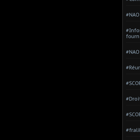
#NAO
#Info
fourn
#NAO
#Réun
#SCOP
#Droi
#SCO
#fral