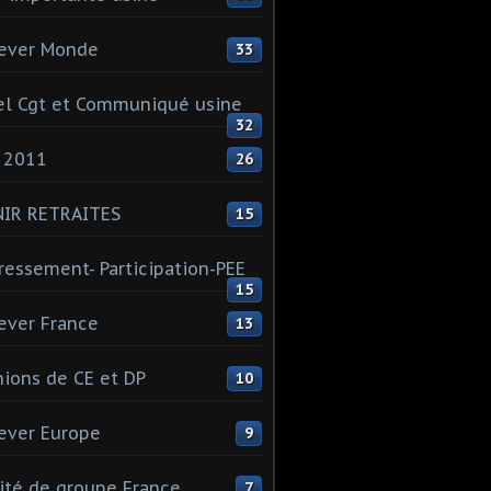
ever Monde
33
l Cgt et Communiqué usine
32
 2011
26
NIR RETRAITES
15
ressement- Participation-PEE
15
ever France
13
ions de CE et DP
10
ever Europe
9
té de groupe France
7