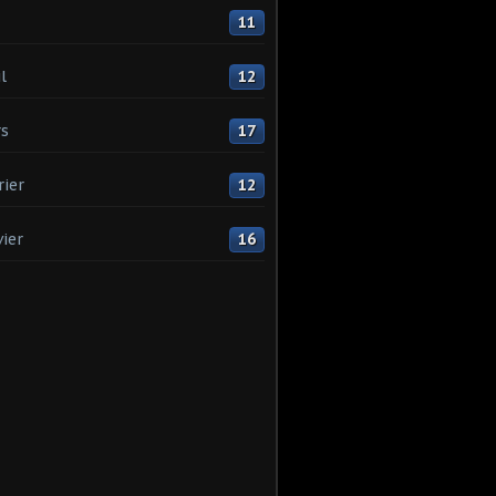
11
l
12
s
17
rier
12
vier
16