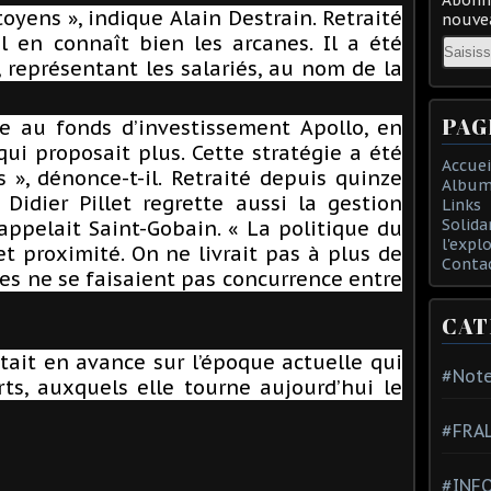
toyens », indique Alain Destrain. Retraité
nouvea
il en connaît bien les arcanes. Il a été
Email
 représentant les salariés, au nom de la
PAG
 au fonds d’investissement Apollo, en
 qui proposait plus. Cette stratégie a été
Accuei
 », dénonce-t-il. Retraité depuis quinze
Album
 Didier Pillet regrette aussi la gestion
Links
Solida
appelait Saint-Gobain. « La politique du
l'expl
et proximité. On ne livrait pas à plus de
Conta
nes ne se faisaient pas concurrence entre
CAT
ait en avance sur l’époque actuelle qui
#Note
urts, auxquels elle tourne aujourd’hui le
#FRA
#INFO