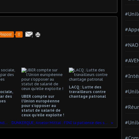
#Unil
#Appe
Repost
0
#NAO
#AVE
#Inté
LACQ : Lutte des
#Unil
ociale,
travailleurs contre
ar des
UBER compte sur
chantage patronal
ues
l'Union européenne
pour s'opposer au
#Réun
statut de salarié de
ceux qu'elle exploite !
#Unil
Le ministre des transports ne comprends pas !
DUNKERQUE, Arcelor Mittal : FINI la patience des salariés !
#Comi