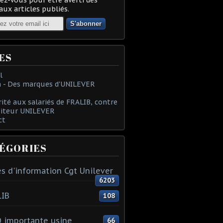
ux articles publiés.
ES
l
 - Des marques d'UNILEVER
rité aux salariés de FRALIB, contre
oiteur UNILEVER
ct
ÉGORIES
s d'information Cgt Unilever
6203
LIB
108
 importante usine
66