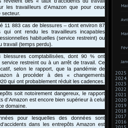
 révèlent des « taux d’accidents du travail
Mai
ur les travailleurs d’Amazon que pour ceux
 secteur.
Avri
é 11 883 cas de blessures – dont environ 87
 qui ont rendu les travailleurs incapables
Mar
essionnelles habituelles (service restreint) ou
u travail (temps perdu).
Fév
 blessures comptabilisées, dont 90 % ont
Jan
n service restreint ou à un arrêt de travail. Ce
ficatif, selon le rapport, que la pandémie de
2025
Amazon à procéder à des « changements
2024
020 qui ont probablement réduit les cadences.
2023
2022
epôts soit notoirement dangereux, le rapport
2021
ts d’Amazon est encore bien supérieur à celui
2020
2019
ce domaine.
2018
2017
nées pour lesquelles des données sont
2016
 d’accidents dans les entrepôts Amazon est
2015