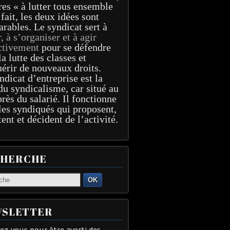
res « à lutter tous ensemble
 fait, les deux idées sont
arables. Le syndicat sert à
r, à s’organiser et à agir
ctivement
pour se défendre
la lutte des classes et
érir de nouveaux droits.
ndicat d’entreprise est la
du syndicalisme, car situé au
près du salarié. Il fonctionne
les syndiqués qui proposent,
tent et décident de l’activité.
CHERCHE
OK
SLETTER
z-vous pour être averti des