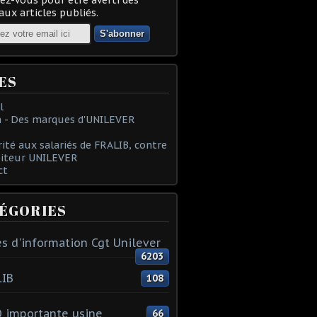
ux articles publiés.
ES
l
 - Des marques d'UNILEVER
rité aux salariés de FRALIB, contre
oiteur UNILEVER
ct
ÉGORIES
s d'information Cgt Unilever
6203
LIB
108
 importante usine
66