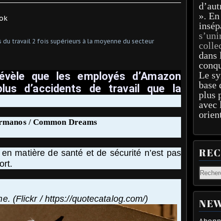
d’aut
». En
insép
s’uni
colle
dans 
conqu
Le sy
évèle que les employés d’Amazon
base 
lus d’accidents de travail que la
plus 
avec 
orien
ermanos / Common Dreams
RE
en matière de santé et de sécurité n’est pas
ort.
. (Flickr / https://quotecatalog.com/)
NEW
Abonne