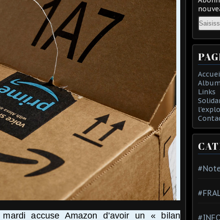
nouvea
Email
PAG
Accuei
Album
Links
Solida
l'expl
Conta
CAT
#Note
#FRA
 mardi accuse Amazon d’avoir un « bilan
#INFO