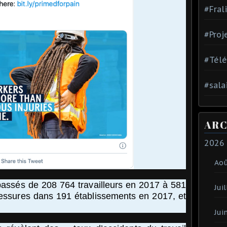
#Fral
#Proj
#Tél
#sala
ARC
2026
Ao
passés de 208 764 travailleurs en 2017 à 581
Juil
lessures dans 191 établissements en 2017, et
Jui