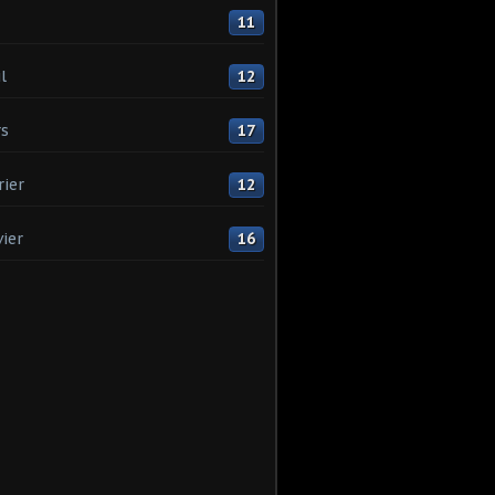
11
l
12
s
17
rier
12
vier
16