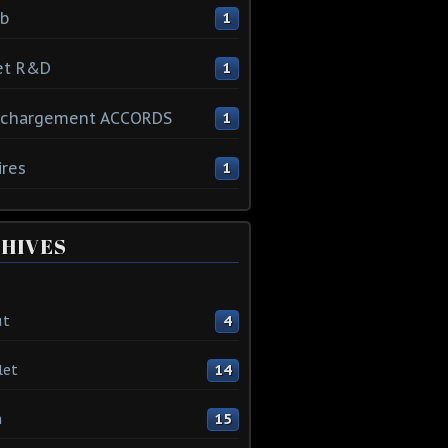
ib
1
et R&D
1
échargement ACCORDS
1
ires
1
HIVES
ût
4
let
14
n
15