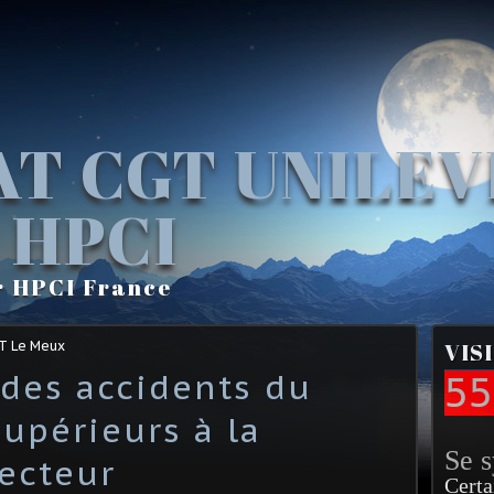
AT CGT UNILE
 HPCI
r HPCI France
GT Le Meux
VIS
des accidents du
55
supérieurs à la
Se 
ecteur
Certa