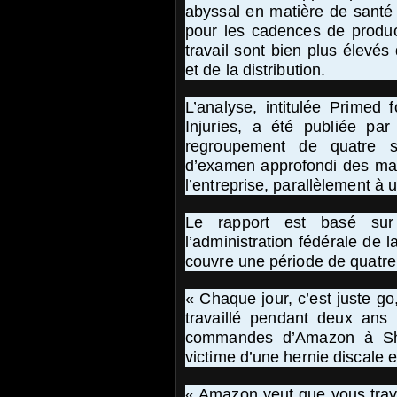
abyssal en matière de santé 
pour les cadences de product
travail sont bien plus élevé
et de la distribution.
L’analyse, intitulée Primed
Injuries, a été publiée pa
regroupement de quatre sy
d’examen approfondi des mauv
l’entreprise, parallèlement à 
Le rapport est basé su
l’administration fédérale de 
couvre une période de quatre
« Chaque jour, c’est juste g
travaillé pendant deux ans
commandes d’Amazon à Sha
victime d’une hernie discale
« Amazon veut que vous tra