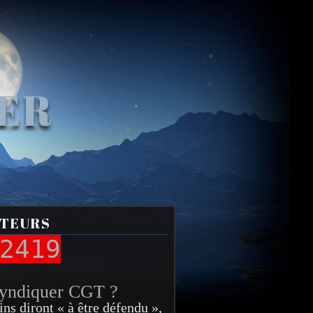
VER
ITEURS
2419
syndiquer CGT ?
ins diront « à être défendu »,