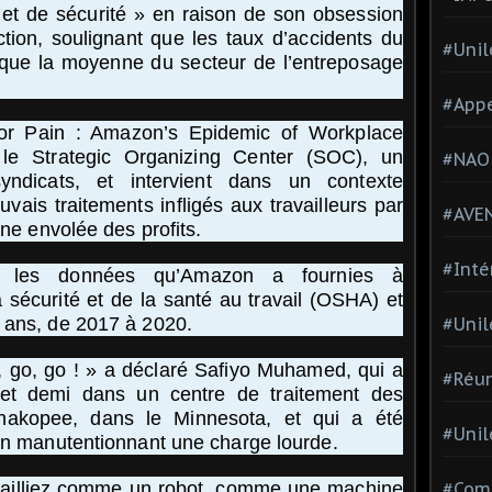
et de sécurité » en raison de son obsession
ion, soulignant que les taux d’accidents du
#Unil
s que la moyenne du secteur de l’entreposage
#Appe
 for Pain : Amazon’s Epidemic of Workplace
r le Strategic Organizing Center (SOC), un
#NAO
ndicats, et intervient dans un contexte
ais traitements infligés aux travailleurs par
#AVE
une envolée des profits.
#Inté
r les données qu’Amazon a fournies à
la sécurité et de la santé au travail (OSHA) et
#Unil
 ans, de 2017 à 2020.
o, go, go ! » a déclaré Safiyo Muhamed, qui a
#Réun
 et demi dans un centre de traitement des
kopee, dans le Minnesota, et qui a été
#Unil
 en manutentionnant une charge lourde.
#Comi
vailliez comme un robot, comme une machine