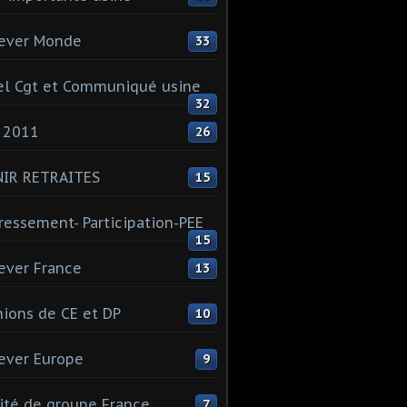
ever Monde
33
l Cgt et Communiqué usine
32
 2011
26
NIR RETRAITES
15
ressement- Participation-PEE
15
ever France
13
ions de CE et DP
10
ever Europe
9
té de groupe France
7