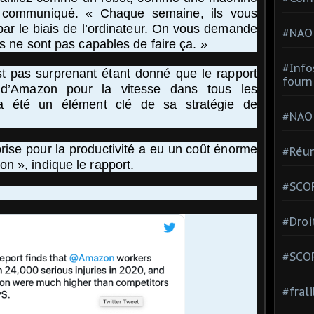
n communiqué. « Chaque semaine, ils vous
t par le biais de l’ordinateur. On vous demande
#NAO
ns ne sont pas capables de faire ça. »
#Info
 pas surprenant étant donné que le rapport
fourn
 d’Amazon pour la vitesse dans tous les
a été un élément clé de sa stratégie de
#NAO
prise pour la productivité a eu un coût énorme
#Réun
n », indique le rapport.
#SCOP
#Droi
#SCO
#fral