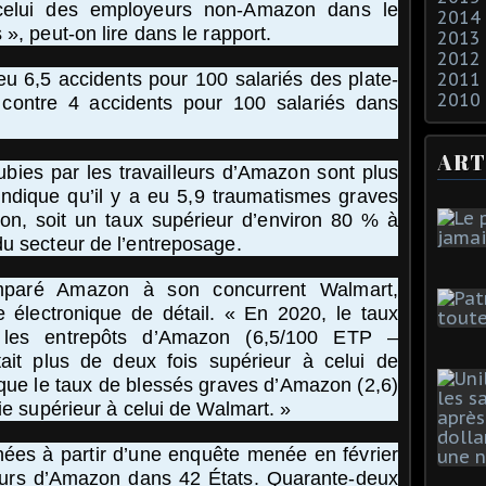
celui des employeurs non-Amazon dans le
2014
», peut-on lire dans le rapport.
2013
2012
eu 6,5 accidents pour 100 salariés des plate-
2011
2010
 contre 4 accidents pour 100 salariés dans
ART
ubies par les travailleurs d’Amazon sont plus
indique qu’il y a eu 5,9 traumatismes graves
on, soit un taux supérieur d’environ 80 % à
du secteur de l’entreposage.
mparé Amazon à son concurrent Walmart,
 électronique de détail. « En 2020, le taux
 les entrepôts d’Amazon (6,5/100 ETP –
ait plus de deux fois supérieur à celui de
que le taux de blessés graves d’Amazon (2,6)
ie supérieur à celui de Walmart. »
nées à partir d’une enquête menée en février
eurs d’Amazon dans 42 États. Quarante-deux