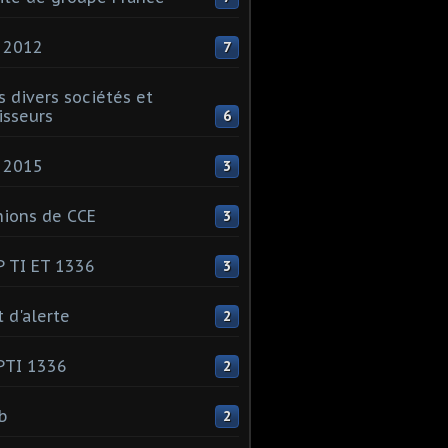
 2012
7
s divers sociétés et
isseurs
6
 2015
3
ions de CCE
3
 TI ET 1336
3
t d'alerte
2
PTI 1336
2
ib
2