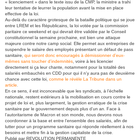
« licenciement » dans le texte issu de la CMP, la ministre a trahi
leur tentative de leurrer la population avant la mise en place
effective de la loi.
Au-delà du caractère grotesque de la bataille politique qui se joue
entre LREM et les Républicains, la loi votée par la commission
paritaire ce weekend et qui devrait être validée par le Conseil
constitutionnel la semaine prochaine, est bien une attaque
majeure contre notre camp social. Elle permet aux entreprises de
suspendre le salaire des employés présentant un défaut de pass
sanitaire,
qui seront donc encouragés à démissionner d’eux-
mêmes sans toucher d’indemnités
, voire à les licencier
directement si ça leur chante, notamment pour la totalité des
salariés embauchés en CDD pour qui il n’y aura pas de deuxième
chance avec cette loi,
comme le révèle La Tribune dans un
article
.
En ce sens, il est inconcevable que les syndicats, à l’échelle
nationale, restent extérieurs à la mobilisation en cours contre le
projet de loi et, plus largement, la gestion erratique de la crise
sanitaire par le gouvernement depuis plus d’un an. Face à
l’autoritarisme de Macron et son monde, nous devons nous
coordonner à la base et entre l’ensemble des salariés, afin de
lutter pour un programme sanitaire qui réponde réellement à nos
besoins et mettre fin à la gestion capitaliste de la crise.
Publié par REVOLUTION PERMANENTE