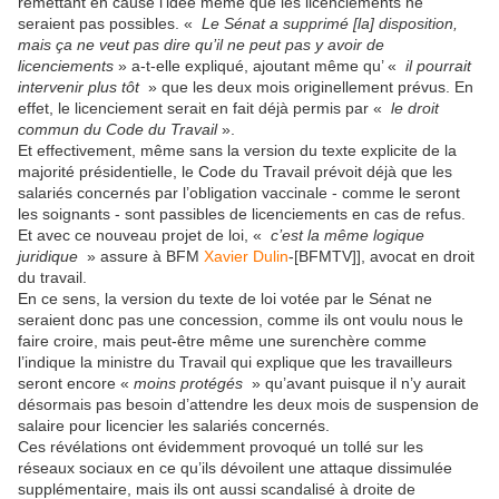
remettant en cause l’idée même que les licenciements ne
seraient pas possibles. «
Le Sénat a supprimé [la] disposition,
mais ça ne veut pas dire qu’il ne peut pas y avoir de
licenciements
» a-t-elle expliqué, ajoutant même qu’ «
il pourrait
intervenir plus tôt
» que les deux mois originellement prévus. En
effet, le licenciement serait en fait déjà permis par «
le droit
commun du Code du Travail
».
Et effectivement, même sans la version du texte explicite de la
majorité présidentielle, le Code du Travail prévoit déjà que les
salariés concernés par l’obligation vaccinale - comme le seront
les soignants - sont passibles de licenciements en cas de refus.
Et avec ce nouveau projet de loi, «
c’est la même logique
juridique
» assure à BFM
Xavier Dulin
-[BFMTV]], avocat en droit
du travail.
En ce sens, la version du texte de loi votée par le Sénat ne
seraient donc pas une concession, comme ils ont voulu nous le
faire croire, mais peut-être même une surenchère comme
l’indique la ministre du Travail qui explique que les travailleurs
seront encore «
moins protégés
» qu’avant puisque il n’y aurait
désormais pas besoin d’attendre les deux mois de suspension de
salaire pour licencier les salariés concernés.
Ces révélations ont évidemment provoqué un tollé sur les
réseaux sociaux en ce qu’ils dévoilent une attaque dissimulée
supplémentaire, mais ils ont aussi scandalisé à droite de