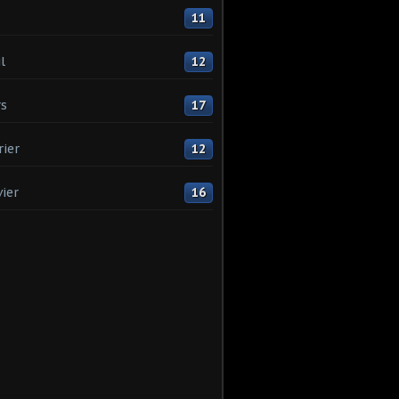
11
l
12
s
17
rier
12
vier
16