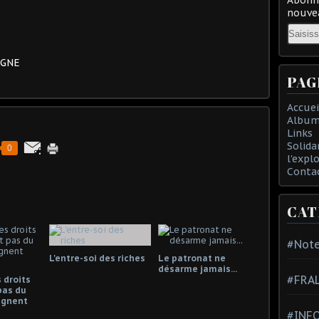
nouvea
Email
EGNE
PAG
Accuei
Album
Links
Solida
0
l'expl
Conta
CAT
#Note
L'entre-soi des riches
Le patronat ne
désarme jamais...
#FRA
 droits
pas du
gagnent
#INFO