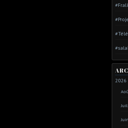
#Fral
#Proj
#Tél
#sala
ARC
2026
Ao
Juil
Jui