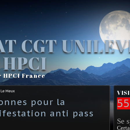
AT CGT UNILE
 HPCI
r HPCI France
 Le Meux
VIS
sonnes pour la
55
festation anti pass
Se 
Certa