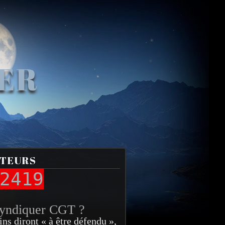
VER
ITEURS
2419
syndiquer CGT ?
ins diront « à être défendu »,