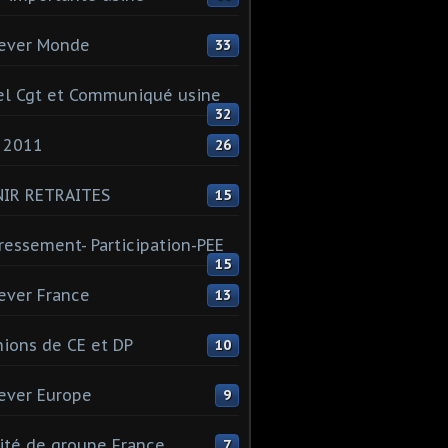
ever Monde
33
l Cgt et Communiqué usine
32
 2011
26
NIR RETRAITES
15
ressement- Participation-PEE
15
ever France
13
ions de CE et DP
10
ever Europe
9
té de groupe France
7