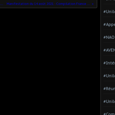
Non au PASS Sanitaire Samedi 14 août Compiègne devant la mairie à 14H30
Manifestation du 14 août 2021 - Compilation France (PARIS-TOULOUSE-MARSEILLE-LILLE-BORDEAUX...)
#Unil
#Appe
#NAO
#AVE
#Inté
#Unil
#Réun
#Unil
#Comi