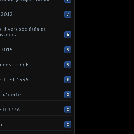
 2012
7
s divers sociétés et
isseurs
6
 2015
3
ions de CCE
3
 TI ET 1336
3
t d'alerte
2
PTI 1336
2
ib
2