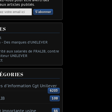
ux articles publiés.
ES
l
 - Des marques d'UNILEVER
rité aux salariés de FRALIB, contre
oiteur UNILEVER
ct
ÉGORIES
s d'information Cgt Unilever
6203
LIB
108
 importante usine
66