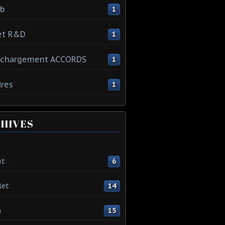
ib
1
et R&D
1
échargement ACCORDS
1
ires
1
HIVES
ût
6
let
14
n
15