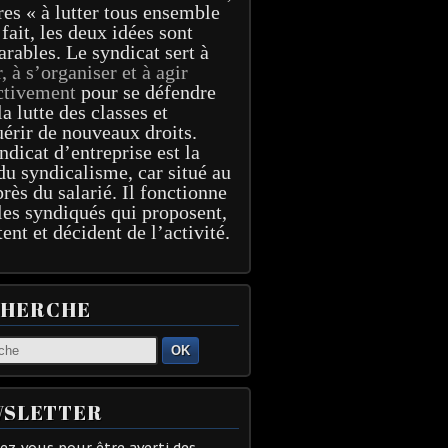
res « à lutter tous ensemble
 fait, les deux idées sont
arables. Le syndicat sert à
r, à s’organiser et à agir
ctivement
pour se défendre
la lutte des classes et
érir de nouveaux droits.
ndicat d’entreprise est la
du syndicalisme, car situé au
près du salarié. Il fonctionne
les syndiqués qui proposent,
tent et décident de l’activité.
CHERCHE
OK
SLETTER
z-vous pour être averti des