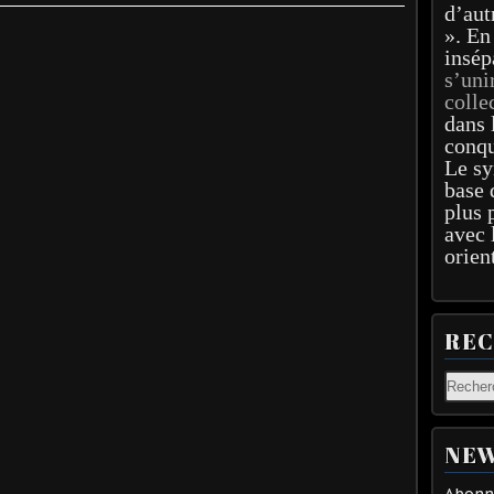
d’aut
». En
insép
s’uni
colle
dans 
conqu
Le sy
base 
plus 
avec 
orien
RE
NEW
Abonne