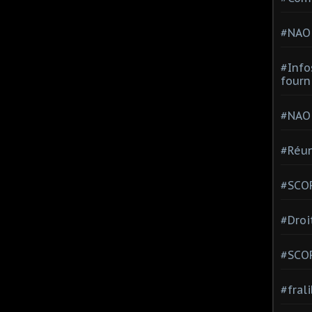
#NAO
#Info
fourn
#NAO
#Réun
#SCOP
#Droi
#SCO
#fral