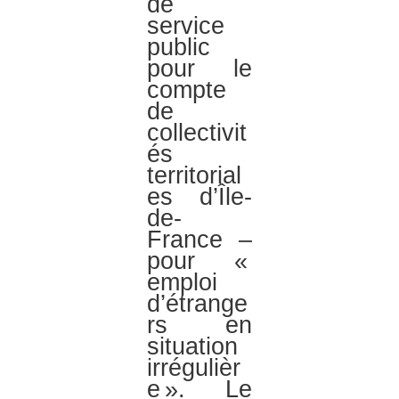
de
service
public
pour le
compte
de
collectivit
és
territorial
es d’Île-
de-
France –
pour «
emploi
d’étrange
rs en
situation
irrégulièr
e ». Le