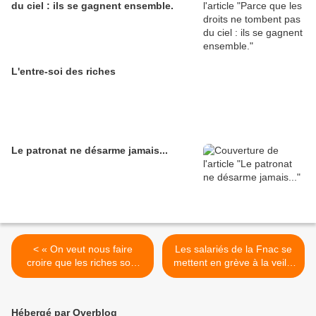
du ciel : ils se gagnent ensemble.
L'entre-soi des riches
Le patronat ne désarme jamais...
< « On veut nous faire
Les salariés de la Fnac se
croire que les riches sont
mettent en grève à la veille
riches parce qu’ils sont
de Noël >
malins, mais c’est de la
foutaise. Si les riches sont
Hébergé par Overblog
riches, c’est parce qu’ils