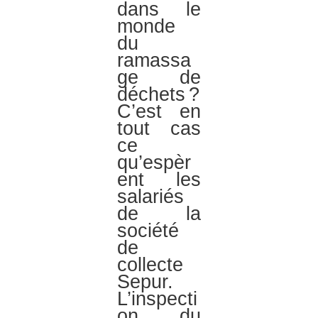
dans le
monde
du
ramassa
ge de
déchets ?
C’est en
tout cas
ce
qu’espèr
ent les
salariés
de la
société
de
collecte
Sepur.
L’inspecti
on du