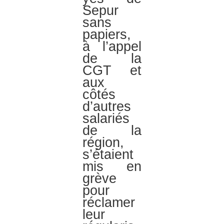
Sepur
sans
papiers,
à l’appel
de la
CGT et
aux
côtés
d’autres
salariés
de la
région,
s’étaient
mis en
grève
pour
réclamer
leur