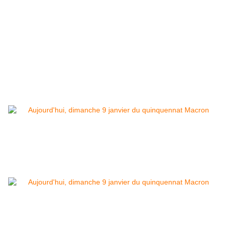
toujours un président de la République ne rendant
e
compte à personne sous sous cette mauvaise V
République.
Dès lors aujourd'hui, en notre démocratie
(sic)
et pour tous les sujets, cette capture d'écran:
Pour l'éducation nationale, dont les personnels
sont appelés à la grève le 13 janvier 2022:
Et finalement :