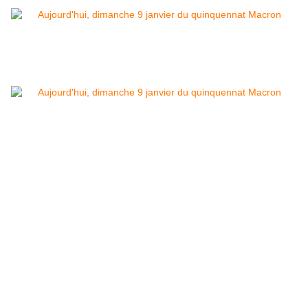
Pendant ce temps:
NB:
Aviez-vous remarqué que tous les élus de la
nation n'étaient pas présents à l'Assemblée
nationale qui adopta le pass vaccinal?
Parce que normalement, ils sont 577 pour légiférer
à temps complet. Or, lors du vote, il y eut
214 voix
en faveur du texte, contre 93 et 27 abstentions.
Peut-être pour ces derniers des partisans du ni-ni
cher à Yannick Jadot, candidat du tournesol à la
présidentielle. Non?
Du coup, cette image pour résumer cette