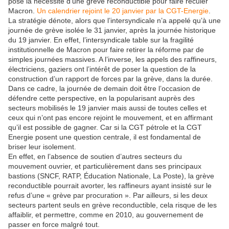
posé la nécessité d’une grève reconductible pour faire reculer
Macron.
Un calendrier rejoint le 20 janvier par la CGT-Energie
.
La stratégie dénote, alors que l’intersyndicale n’a appelé qu’à une
journée de grève isolée le 31 janvier, après la journée historique
du 19 janvier. En effet, l’intersyndicale table sur la fragilité
institutionnelle de Macron pour faire retirer la réforme par de
simples journées massives. A l’inverse, les appels des raffineurs,
électriciens, gaziers ont l’intérêt de poser la question de la
construction d’un rapport de forces par la grève, dans la durée.
Dans ce cadre, la journée de demain doit être l’occasion de
défendre cette perspective, en la popularisant auprès des
secteurs mobilisés le 19 janvier mais aussi de toutes celles et
ceux qui n’ont pas encore rejoint le mouvement, et en affirmant
qu’il est possible de gagner. Car si la CGT pétrole et la CGT
Energie posent une question centrale, il est fondamental de
briser leur isolement.
En effet, en l’absence de soutien d’autres secteurs du
mouvement ouvrier, et particulièrement dans ses principaux
bastions (SNCF, RATP, Éducation Nationale, La Poste), la grève
reconductible pourrait avorter, les raffineurs ayant insisté sur le
refus d’une « grève par procuration ». Par ailleurs, si les deux
secteurs partent seuls en grève reconductible, cela risque de les
affaiblir, et permettre, comme en 2010, au gouvernement de
passer en force malgré tout.