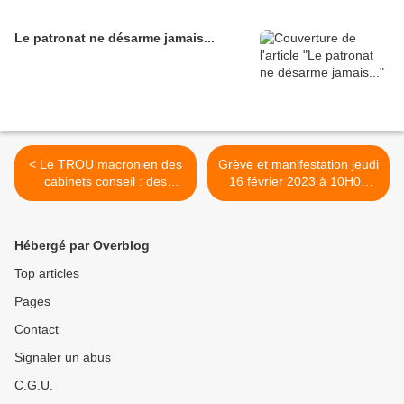
Le patronat ne désarme jamais...
< Le TROU macronien des
Grève et manifestation jeudi
cabinets conseil : des
16 février 2023 à 10H00
dizaines de millairds
rond-point de gifi >
d'euros
Hébergé par Overblog
Top articles
Pages
Contact
Signaler un abus
C.G.U.