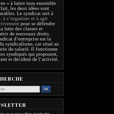
res « à lutter tous ensemble
 fait, les deux idées sont
arables. Le syndicat sert à
r, à s’organiser et à agir
ctivement
pour se défendre
la lutte des classes et
érir de nouveaux droits.
ndicat d’entreprise est la
du syndicalisme, car situé au
près du salarié. Il fonctionne
les syndiqués qui proposent,
tent et décident de l’activité.
CHERCHE
OK
SLETTER
z-vous pour être averti des