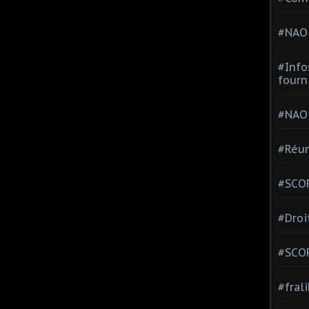
#NAO
#Info
fourn
#NAO
#Réun
#SCOP
#Droi
#SCO
#fral