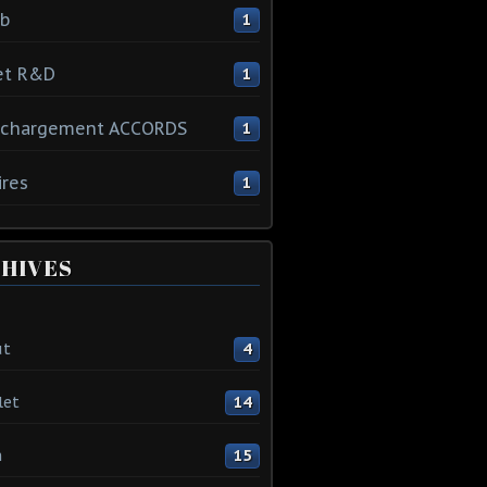
ib
1
et R&D
1
échargement ACCORDS
1
ires
1
HIVES
ût
4
let
14
n
15