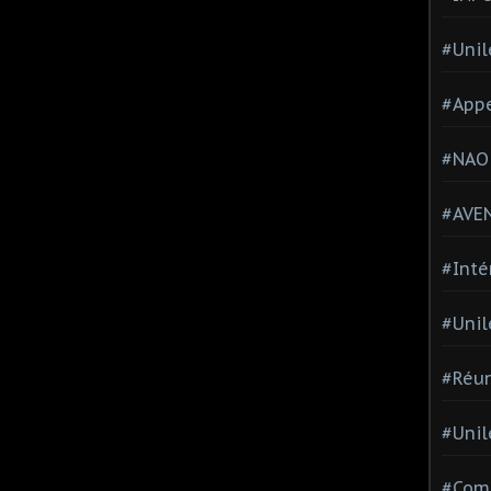
#Unil
#Appe
#NAO
#AVE
#Inté
#Unil
#Réun
#Unil
#Comi