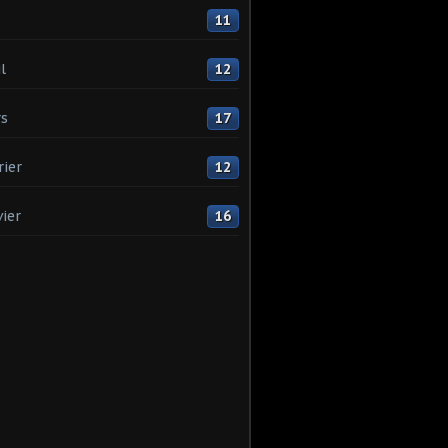
11
l
12
s
17
rier
12
vier
16