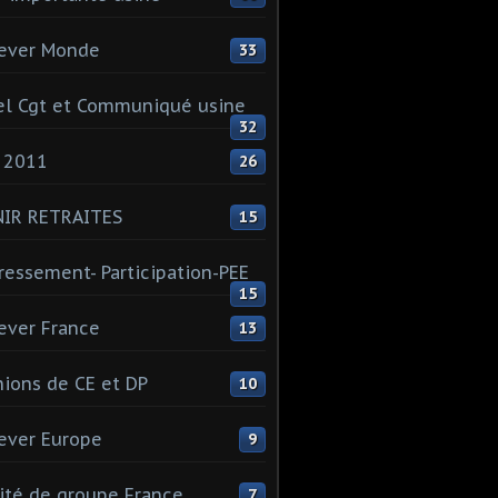
ever Monde
33
l Cgt et Communiqué usine
32
 2011
26
NIR RETRAITES
15
ressement- Participation-PEE
15
ever France
13
ions de CE et DP
10
ever Europe
9
té de groupe France
7