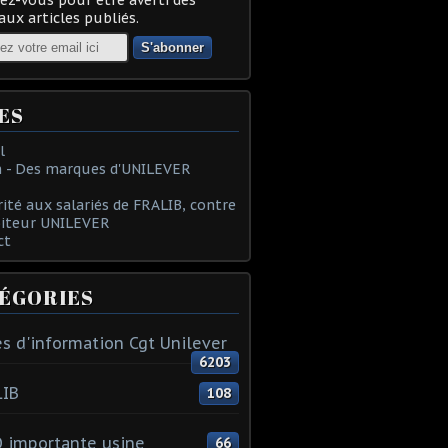
ux articles publiés.
ES
l
 - Des marques d'UNILEVER
rité aux salariés de FRALIB, contre
oiteur UNILEVER
ct
ÉGORIES
s d'information Cgt Unilever
6203
LIB
108
 importante usine
66