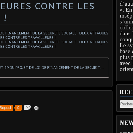
JEURES CONTRE LES
d’aut
». En
 !
insép
s’uni
colle
dans 
conqu
Le sy
base 
plus 
avec 
ARTICLES 27 ET 39 DU PROJET DE LOI DE FINANCEMENT DE LA SECURITE SOCIALE
orien
RE
Repost
0
NEW
Abonne