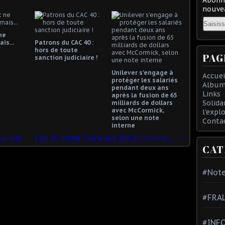
nouvea
Email
ne
is...
Patrons du CAC 40 :
hors de toute
PAG
sanction judiciaire !
Unilever s'engage à
Accuei
protéger les salariés
Album
pendant deux ans
Links
après la fusion de 65
Solida
milliards de dollars
avec McCormick,
l'expl
selon une note
Conta
interne
VENDOME : Si nous sommes là, c’est que nous gênons un petit peu !
Cash et violent. Tim Gurner, PDG et promoteur immobilier de luxe!!
CAT
#Note
#FRA
#INFO