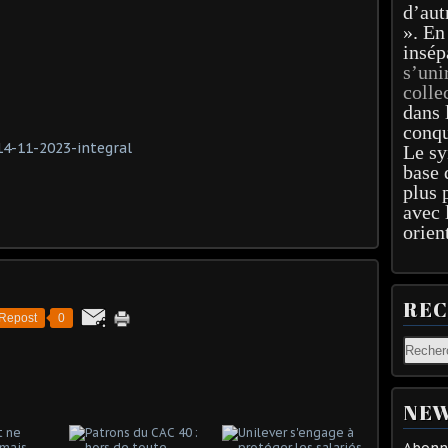
d’aut
». En
insép
s’uni
colle
dans 
conqu
14-11-2023-integral
Le sy
base 
plus 
avec 
orien
RE
Repost
0
NEW
Abonne