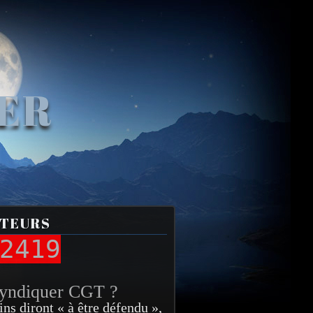
VER
ITEURS
2419
syndiquer CGT ?
ins diront « à être défendu »,