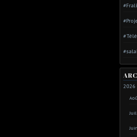
#Fral
#Proj
#Tél
#sala
ARC
2026
Ao
Juil
Jui