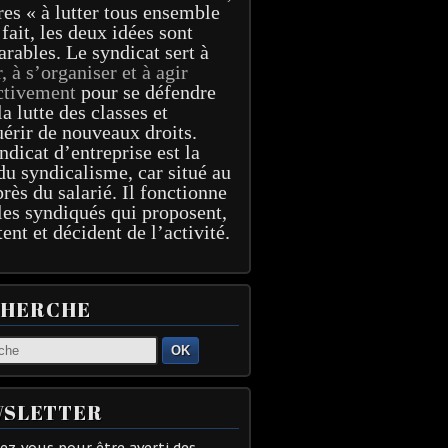
res « à lutter tous ensemble
 fait, les deux idées sont
arables. Le syndicat sert à
r, à s’organiser et à agir
ctivement
pour se défendre
la lutte des classes et
érir de nouveaux droits.
ndicat d’entreprise est la
du syndicalisme, car situé au
près du salarié. Il fonctionne
les syndiqués qui proposent,
tent et décident de l’activité.
CHERCHE
OK
SLETTER
z-vous pour être averti des