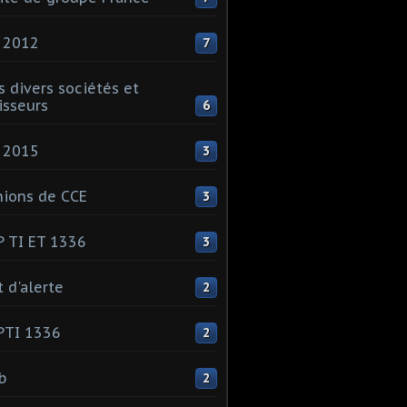
 2012
7
s divers sociétés et
isseurs
6
 2015
3
ions de CCE
3
 TI ET 1336
3
t d'alerte
2
PTI 1336
2
ib
2