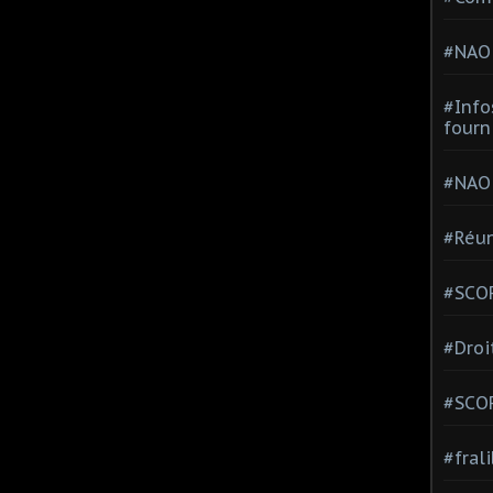
#NAO
#Info
fourn
#NAO
#Réun
#SCOP
#Droi
#SCO
#fral