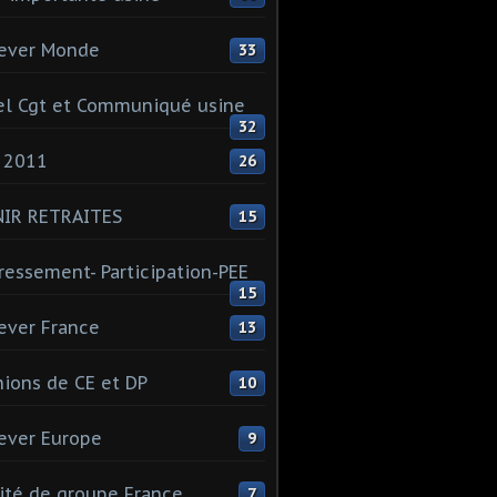
ever Monde
33
l Cgt et Communiqué usine
32
 2011
26
NIR RETRAITES
15
ressement- Participation-PEE
15
ever France
13
ions de CE et DP
10
ever Europe
9
té de groupe France
7