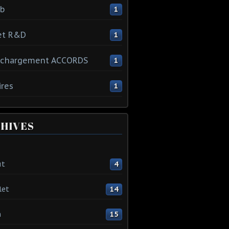
ib
1
et R&D
1
échargement ACCORDS
1
ires
1
HIVES
ût
4
let
14
n
15