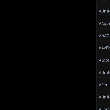
#Unil
#Appe
#NAO
#AVE
#Inté
#Unil
#Réun
#Unil
#Comi