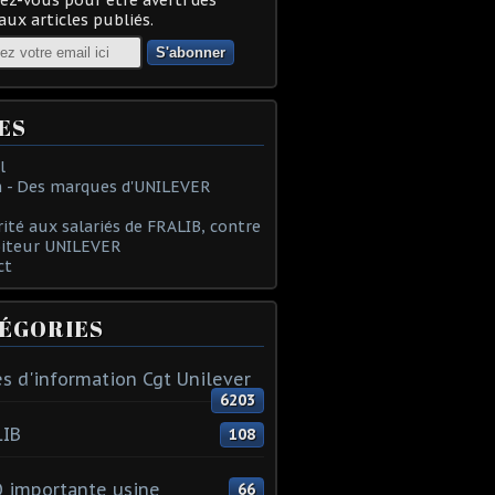
ux articles publiés.
ES
l
 - Des marques d'UNILEVER
rité aux salariés de FRALIB, contre
oiteur UNILEVER
ct
ÉGORIES
s d'information Cgt Unilever
6203
LIB
108
 importante usine
66