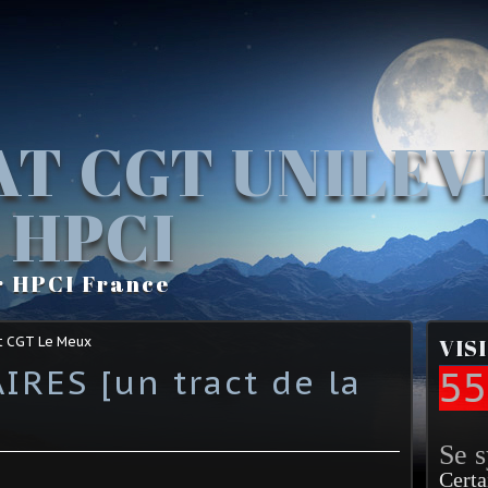
AT CGT UNILE
 HPCI
r HPCI France
t CGT Le Meux
VIS
RES [un tract de la
55
Se 
Certa