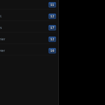
11
l
12
s
17
rier
12
vier
16