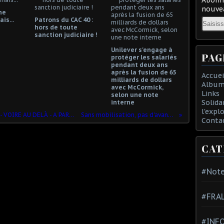
nouvea
ne
Email
is...
Patrons du CAC 40 :
hors de toute
sanction judiciaire !
Unilever s'engage à
PAG
protéger les salariés
pendant deux ans
après la fusion de 65
Accuei
milliards de dollars
Album
avec McCormick,
Links
selon une note
Solida
interne
l'expl
VERS UNE GRÈVE GÉNÉRALE EN SUÈDE - VOIRE AU DELÀ - A PARTIR DU 17 NOVEMBRE
Sans mobilisation, pas d'avancée sociale !
Conta
CAT
#Note
#FRA
#INFO