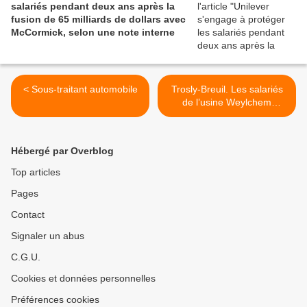
salariés pendant deux ans après la
fusion de 65 milliards de dollars avec
McCormick, selon une note interne
< Sous-traitant automobile
Trosly-Breuil. Les salariés
de l’usine Weylchem
craignent une vague de
licenciements après le
départ d’un client >
Hébergé par Overblog
Top articles
Pages
Contact
Signaler un abus
C.G.U.
Cookies et données personnelles
Préférences cookies