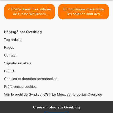
< Trosly-Breuil. Les salariés
En novlangue macroniste
de l’usine Weylchem
les salariés sont des
craignent une vague de
collaborateurs et la
licenciements après le
démocratie une
départ d’un client
manifestation commerciale
Hébergé par Overblog
dominicale.... >
Top articles
Pages
Contact
Signaler un abus
C.G.U.
Cookies et données personnelles
Préférences cookies
Voir le profil de Syndicat CGT Le Meux sur le portail Overblog
Créer un blog sur Overblog