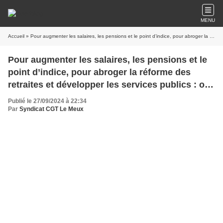
MENU
Accueil
» Pour augmenter les salaires, les pensions et le point d’indice, pour abroger la réforme des retraites et développer les services publics : on se mobilise le 1er octobre
Pour augmenter les salaires, les pensions et le
point d’indice, pour abroger la réforme des
retraites et développer les services publics : on
se mobilise le 1er octobre
Publié le 27/09/2024 à 22:34
Par
Syndicat CGT Le Meux