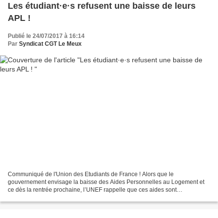
Les étudiant·e·s refusent une baisse de leurs
APL !
Publié le 24/07/2017 à 16:14
Par
Syndicat CGT Le Meux
Communiqué de l'Union des Etudiants de France ! Alors que le
gouvernement envisage la baisse des Aides Personnelles au Logement et
ce dès la rentrée prochaine, l’UNEF rappelle que ces aides sont
indispensables aux étudiant∙e∙s dans l’acquisition du logement...