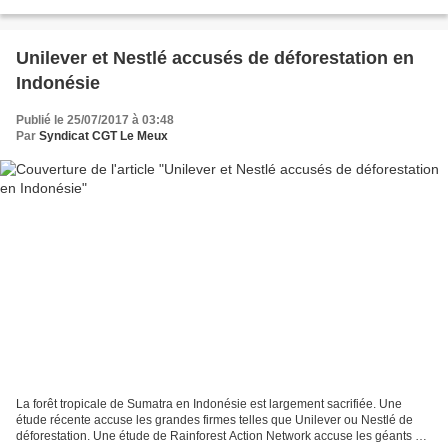
en Juin 2017 soit 0.3 % de moins qu’au mois de Mai. Les inscrits en...
Unilever et Nestlé accusés de déforestation en
Indonésie
Publié le 25/07/2017 à 03:48
Par
Syndicat CGT Le Meux
La forêt tropicale de Sumatra en Indonésie est largement sacrifiée. Une
étude récente accuse les grandes firmes telles que Unilever ou Nestlé de
déforestation. Une étude de Rainforest Action Network accuse les géants de