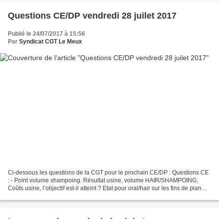
Questions CE/DP vendredi 28 juilet 2017
Publié le 24/07/2017 à 15:56
Par
Syndicat CGT Le Meux
Ci-dessous les questions de la CGT pour le prochain CE/DP : Questions CE
: - Point volume shampoing. Résultat usine, volume HAIR/SHAMPOING,
Coûts usine, l’objectif est-il atteint ? Etat pour oral/hair sur les fins de plan
des lignes. - Pourquoi avons-nous...