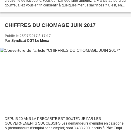
creuser le déficit public, vous qui, par égoïsme amenez la France au bord du
gouffre, allez vous enfin consentir à quelques menus sacrifices ? C’est, en
substance le message que fait...
CHIFFRES DU CHOMAGE JUIN 2017
Publié le 25/07/2017 à 17:17
Par
Syndicat CGT Le Meux
DEPUIS 20 ANS LA PRECARITE EST SOUTENUE PAR LES
GOUVERNEMENTS SUCCESSIFS Les demandeurs d’emploi en catégorie
A (demandeurs d’emploi sans emploi) sont 3 483 200 inscrits à Pôle Emploi