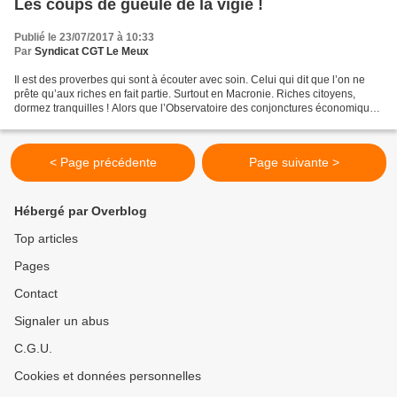
Les coups de gueule de la vigie !
Publié le 23/07/2017 à 10:33
Par
Syndicat CGT Le Meux
Il est des proverbes qui sont à écouter avec soin. Celui qui dit que l’on ne
prête qu’aux riches en fait partie. Surtout en Macronie. Riches citoyens,
dormez tranquilles ! Alors que l’Observatoire des conjonctures économiques
(OCDE) a calculé que 46%...
< Page précédente
Page suivante >
Hébergé par Overblog
Top articles
Pages
Contact
Signaler un abus
C.G.U.
Cookies et données personnelles