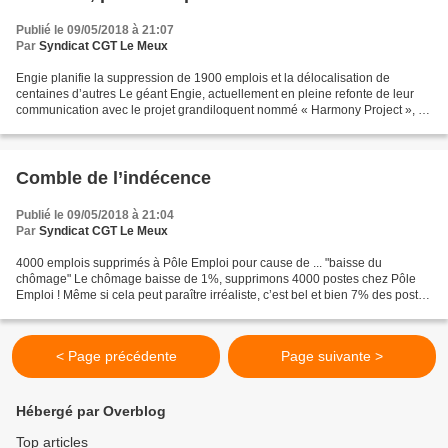
Publié le 09/05/2018 à 21:07
Par
Syndicat CGT Le Meux
Engie planifie la suppression de 1900 emplois et la délocalisation de
centaines d’autres Le géant Engie, actuellement en pleine refonte de leur
communication avec le projet grandiloquent nommé « Harmony Project », a
annoncé dans la même foulée la délocalisation...
Comble de l’indécence
Publié le 09/05/2018 à 21:04
Par
Syndicat CGT Le Meux
4000 emplois supprimés à Pôle Emploi pour cause de ... "baisse du
chômage" Le chômage baisse de 1%, supprimons 4000 postes chez Pôle
Emploi ! Même si cela peut paraître irréaliste, c’est bel et bien 7% des postes
qui seront supprimés selon le directeur...
< Page précédente
Page suivante >
Hébergé par Overblog
Top articles