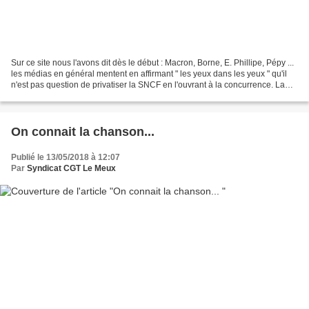
Sur ce site nous l'avons dit dès le début : Macron, Borne, E. Phillipe, Pépy ...
les médias en général mentent en affirmant " les yeux dans les yeux " qu'il
n'est pas question de privatiser la SNCF en l'ouvrant à la concurrence. La
preuve en était déjà...
On connait la chanson...
Publié le 13/05/2018 à 12:07
Par
Syndicat CGT Le Meux