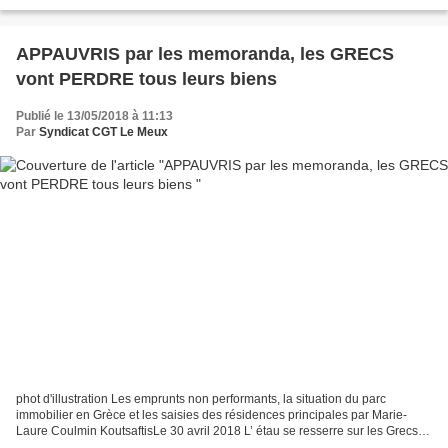
combatifs, un appel national à la...
APPAUVRIS par les memoranda, les GRECS
vont PERDRE tous leurs biens
Publié le 13/05/2018 à 11:13
Par
Syndicat CGT Le Meux
phot d'illustration Les emprunts non performants, la situation du parc
immobilier en Grèce et les saisies des résidences principales par Marie-
Laure Coulmin KoutsaftisLe 30 avril 2018 L’ étau se resserre sur les Grecs.
Appauvris par les mesures d’austérité...