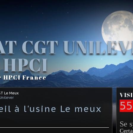
AT CGT UNILE
 HPCI
r HPCI France
GT Le Meux
VIS
Unilever
55
eil à l'usine Le meux
Se 
Certa