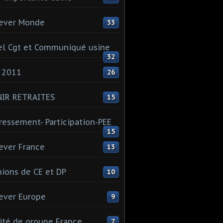
ever Monde
33
l Cgt et Communiqué usine
32
 2011
26
NIR RETRAITES
15
ressement- Participation-PEE
15
ever France
13
ions de CE et DP
10
ever Europe
9
té de groupe France
7