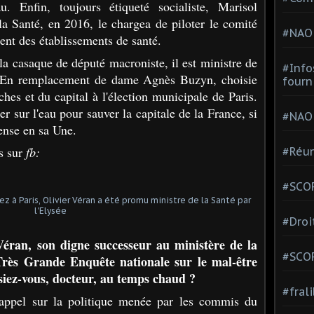
u. Enfin, toujours étiqueté socialiste, Marisol
 la Santé, en 2016, le chargea de piloter le comité
#NAO
nt des établissements de santé.
la casaque de député macroniste, il est ministre de
#Info
En remplacement de dame Agnès Buzyn, choisie
fourn
ches et du capital à l'élection municipale de Paris.
er sur l'eau pour sauver la capitale de la France, si
#NAO
ense en sa Une.
is sur
fb:
#Réun
#SCOP
#Droi
Véran, son digne successeur au ministère de la
#SCO
Très Grande Enquête nationale sur le mal-être
isiez-vous, docteur, au temps chaud ?
#fral
 rappel sur la politique menée par les commis du