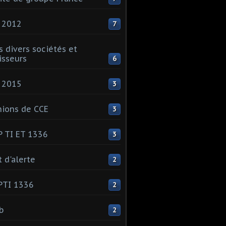
 2012
7
s divers sociétés et
isseurs
6
 2015
3
ions de CCE
3
 TI ET 1336
3
t d'alerte
2
PTI 1336
2
ib
2