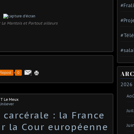
#Fral
#Proj
r
Le Mantois et Partout ailleurs
#Tél
#sala
ARC
Repost
0
2026
Ao
GT Le Meux
Unilever
Juil
carcérale : la France
r la Cour européenne
Jui