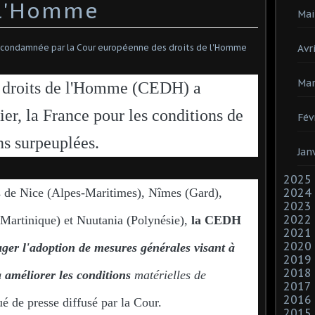
 l'Homme
Mai
Avri
Mar
 droits de l'Homme (CEDH) a
er, la France pour les conditions de
Fév
ns surpeuplées.
Jan
2025
ns de Nice (Alpes-Maritimes), Nîmes (Gard),
2024
2023
2022
Martinique) et Nuutania (Polynésie),
la CEDH
2021
2020
ager l'adoption de mesures générales visant à
2019
2018
 améliorer les conditions
matérielles de
2017
2016
 de presse diffusé par la Cour.
2015