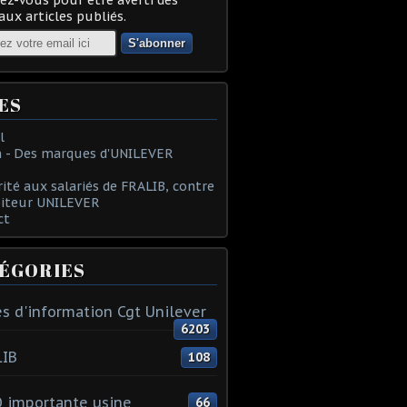
ux articles publiés.
ES
l
 - Des marques d'UNILEVER
rité aux salariés de FRALIB, contre
oiteur UNILEVER
ct
ÉGORIES
s d'information Cgt Unilever
6203
LIB
108
 importante usine
66