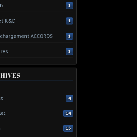
ib
1
et R&D
1
échargement ACCORDS
1
ires
1
HIVES
ût
4
let
14
n
15