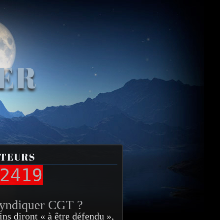
VER
ITEURS
2419
syndiquer CGT ?
ins diront « à être défendu »,