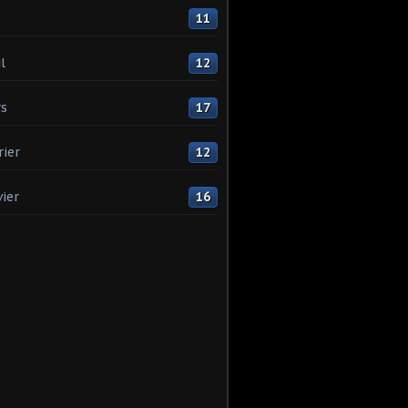
11
l
12
s
17
rier
12
vier
16