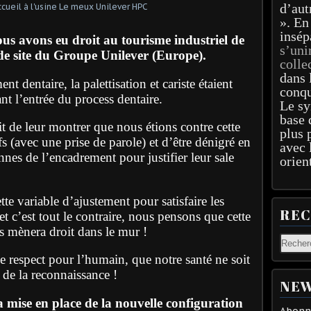
d’aut
». En
insép
ous avons eu droit au tourisme industriel de
s’uni
 de site du Groupe Unilever (Europe).
colle
dans 
t dentaire, la palettisation et cariste étaient
conqu
ant l’entrée du process dentaire.
Le sy
base 
t de leur montrer que nous étions contre cette
plus 
fs (avec une prise de parole) et d’être dénigré en
avec 
nes de l’encadrement pour justifier leur sale
orien
ette variable d’ajustement pour satisfaire les
RE
et c’est tout le contraire, nous pensons que cette
 mènera droit dans le mur !
e respect pour l’humain, que notre santé ne soit
de la reconnaissance !
NEW
 mise en place de la nouvelle configuration
Abonne