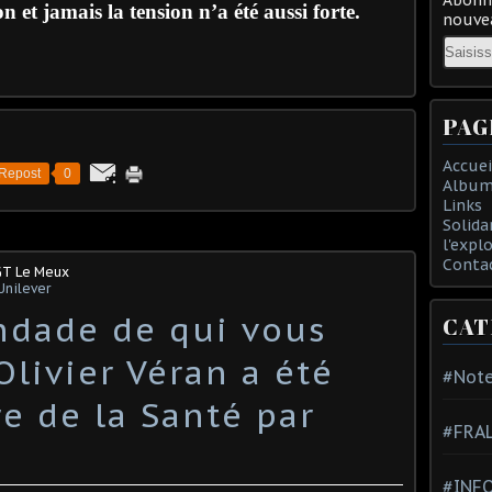
n et jamais la tension n’a été aussi forte.
nouvea
Email
PAG
Accuei
Repost
0
Album
Links
Solida
l'expl
Conta
GT Le Meux
Unilever
ndade de qui vous
CAT
 Olivier Véran a été
#Note
e de la Santé par
#FRA
#INFO