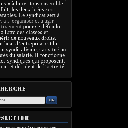
res « à lutter tous ensemble
 fait, les deux idées sont
arables. Le syndicat sert à
r, à s’organiser et à agir
ctivement
pour se défendre
la lutte des classes et
érir de nouveaux droits.
ndicat d’entreprise est la
du syndicalisme, car situé au
près du salarié. Il fonctionne
les syndiqués qui proposent,
tent et décident de l’activité.
CHERCHE
OK
SLETTER
z-vous pour être averti des