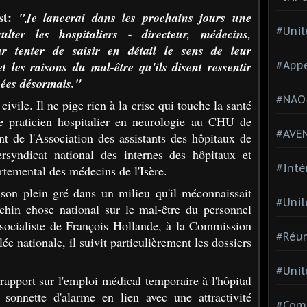
est:
"Je lancerai dans les prochains jours une
#Unil
lter les hospitaliers - directeur, médecins,
ur tenter de saisir en détail le sens de leur
 les raisons du mal-être qu'ils disent ressentir
#Appe
ées désormais."
#NAO
civile. Il ne pige rien à la crise qui touche la santé
ue praticien hospitalier en neurologie au CHU de
#AVE
nt de l'Association des assistants des hôpitaux de
ersyndicat national des internes des hôpitaux et
#Inté
artemental des médecins de l'Isère.
son plein gré dans un milieu qu'il méconnaissait
#Unil
chin chose national sur le mal-être du personnel
é socialiste de François Hollande, à la Commission
#Réun
ée nationale, il suivit particulièrement les dossiers
#Unil
apport sur l'emploi médical temporaire à l'hôpital
 sonnette d'alarme en lien avec une attractivité
#Comi