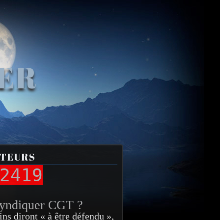
VER
ITEURS
2419
syndiquer CGT ?
ins diront « à être défendu »,