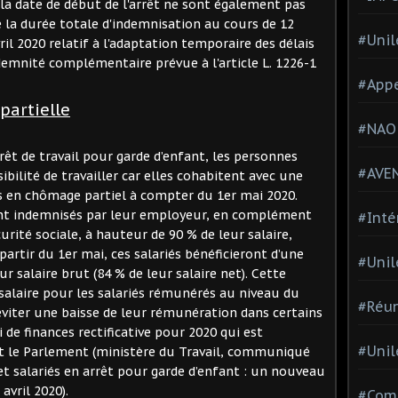
la date de début de l'arrêt ne sont également pas
e la durée totale d'indemnisation au cours de 12
#Unil
il 2020 relatif à l'adaptation temporaire des délais
demnité complémentaire prévue à l'article L. 1226-1
#Appe
 partielle
#NAO
rrêt de travail pour garde d’enfant, les personnes
#AVE
ibilité de travailler car elles cohabitent avec une
s en chômage partiel à compter du 1er mai 2020.
eront indemnisés par leur employeur, en complément
#Inté
urité sociale, à hauteur de 90 % de leur salaire,
partir du 1er mai, ces salariés bénéficieront d’une
#Unil
r salaire brut (84 % de leur salaire net). Cette
salaire pour les salariés rémunérés au niveau du
#Réun
viter une baisse de leur rémunération dans certains
i de finances rectificative pour 2020 qui est
#Unil
t le Parlement (ministère du Travail, communiqué
et salariés en arrêt pour garde d’enfant : un nouveau
avril 2020).
#Comi