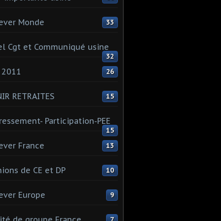
ever Monde
33
l Cgt et Communiqué usine
32
 2011
26
NIR RETRAITES
15
ressement- Participation-PEE
15
ever France
13
ions de CE et DP
10
ever Europe
9
té de groupe France
7