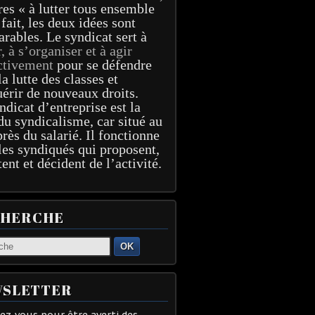
res « à lutter tous ensemble
 fait, les deux idées sont
arables. Le syndicat sert à
r, à s’organiser et à agir
ctivement
pour se défendre
la lutte des classes et
érir de nouveaux droits.
ndicat d’entreprise est la
du syndicalisme, car situé au
près du salarié. Il fonctionne
les syndiqués qui proposent,
tent et décident de l’activité.
CHERCHE
OK
SLETTER
z-vous pour être averti des