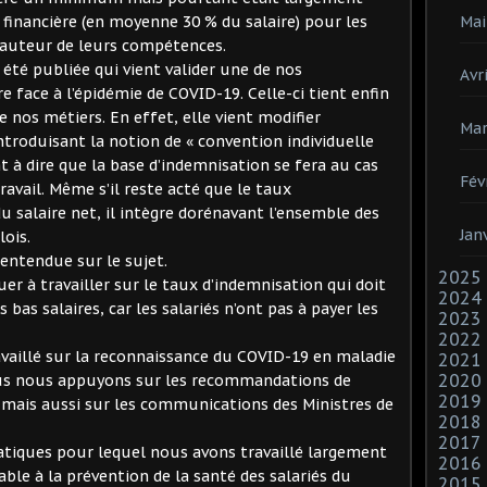
e financière (en moyenne 30 % du salaire) pour les
Mai
hauteur de leurs compétences.
 été publiée qui vient valider une de nos
Avri
e face à l’épidémie de COVID-19. Celle-ci tient enfin
 nos métiers. En effet, elle vient modifier
Mar
troduisant la notion de « convention individuelle
nt à dire que la base d’indemnisation se fera au cas
Fév
travail. Même s’il reste acté que le taux
du salaire net, il intègre dorénavant l’ensemble des
Jan
ois.
 entendue sur le sujet.
2025
r à travailler sur le taux d’indemnisation qui doit
2024
as salaires, car les salariés n’ont pas à payer les
2023
2022
availlé sur la reconnaissance du COVID-19 en maladie
2021
2020
nous nous appuyons sur les recommandations de
2019
 mais aussi sur les communications des Ministres de
2018
2017
pratiques pour lequel nous avons travaillé largement
2016
able à la prévention de la santé des salariés du
2015