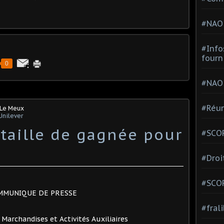
#NAO
#Info
fourn
0
#NAO
#Réun
 Le Meux
Unilever
taille de gagnée pour
#SCOP
#Droi
#SCO
MMUNIQUE DE PRESSE
#fral
Marchandises et Activités Auxiliaires