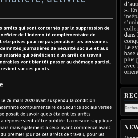
d’aut
». En
insép
s’uni
colle
s arrêts qui sont concernés par la suppression de
dans 
énéficier de l’indemnité complémentaire de
conqu
t été prises pour ne pas pénaliser les personnes
Le sy
indemnités journalières de Sécurité sociale et aux
base 
salariés qui bénéficient d’un arrêt de travail
plus 
lnérables vont bientôt passer au chômage partiel.
avec 
 revient sur ces points.
orien
e
RE
le 26 mars 2020 avait suspendu la condition
’indemnité complémentaire de Sécurité sociale versée
se posait de savoir quels étaient les arrêts
a réponse vient d’être publiée. La mesure s’applique
NEW
6 mars mais également à ceux ayant commencé avant
 du premier jour de ces arrêts de travail, pour les
Abonne