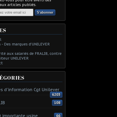
ux articles publiés.
ES
l
 - Des marques d'UNILEVER
rité aux salariés de FRALIB, contre
oiteur UNILEVER
ct
ÉGORIES
s d'information Cgt Unilever
6203
LIB
108
 importante usine
66