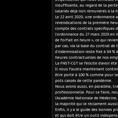
insuffisante, au regard de la pert
salariés déjà non rémunérés à la 
Le 22 avril 2020, une ordonnance a
revendications de la première heur
compte des contrats spécifiques de
l’ordonnance du 27 mars 2020 en in
de forfait en heure », ce qui revie
par cas, via la base du contrat de 
d’indemnisation reste fixé à 84 % 
heures contractuelles de nos empl
La FNST-CGT se félicite d’avoir été
Il nous faudra maintenant continue
être porté à 100 % comme pour les b
pots cassés de cette pandémie.
Nous avons aussi, en parallèle, tr
professionnelle. Pour ce faire, 
l’Académie Nationale de Médecine,
la majorité qui le réclament aussi.
Enfin, il y a le guide des bonnes 
et qui doit être un outil indispens