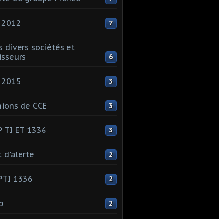
 2012
7
s divers sociétés et
isseurs
6
 2015
3
ions de CCE
3
 TI ET 1336
3
t d'alerte
2
PTI 1336
2
ib
2