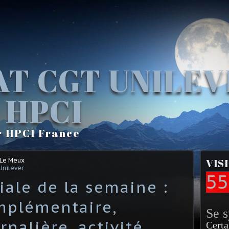
AT CGT UNILE
 HPCI
r HPCI France
 Le Meux
VIS
Unilever
55
ciale de la semaine :
mplémentaire,
Se 
nalière, activité
Certa