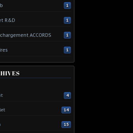
ib
1
et R&D
1
échargement ACCORDS
1
ires
1
HIVES
ût
4
let
14
n
15