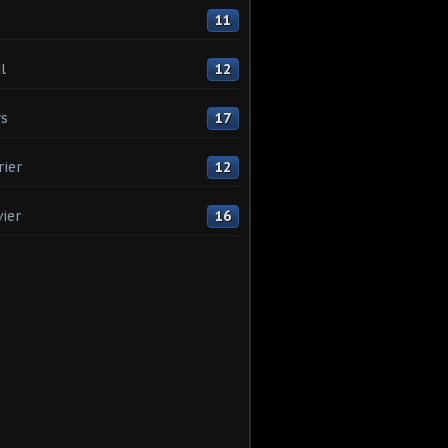
11
l
12
s
17
rier
12
vier
16