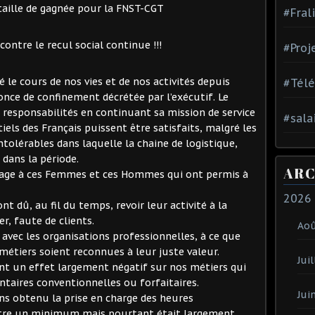
aille de gagnée pour la FNST-CGT
#Fral
contre le recul social continue !!!
#Proj
le cours de nos vies et de nos activités depuis
#Tél
nce de confinement décrétée par l’exécutif. Le
 responsabilités en continuant sa mission de service
#sala
iels des Français puissent être satisfaits, malgré les
intolérables dans laquelle la chaine de logistique,
 dans la période.
ARC
age à ces Femmes et ces Hommes qui ont permis à
2026
t dû, au fil du temps, revoir leur activité à la
r, faute de clients.
Ao
 avec les organisations professionnelles, à ce que
s métiers soient reconnues à leur juste valeur.
Juil
nt un effet largement négatif sur nos métiers qui
aires conventionnelles ou forfaitaires.
Jui
s obtenu la prise en charge des heures
être un minimum mais pourtant était largement