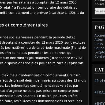
es par les salariés à compter du 12 mars 2020
nouvea
0 relatif à l’adaptation temporaire des délais et
Email
nité complémentaire prévue à l’article L. 1226-1 du
res et complémentaires
PAG
Accuei
urité sociale versées pendant la période d'état
Album
ail débutant à compter du 12 mars 2020) sont exclues
Links
 journalières) ou de la période maximale (3 ans) de
Solida
l'expl
s afin de ne pas pénaliser les personnes qui
Conta
oit aux indemnités journalières (Ordonnance n° 2020-
es dispositions sociales pour faire face à l’épidémie
CAT
rée maximale d’indemnisation complémentaire d’un
#Note
 arrêts de travail déjà indemnisés au cours des 12 mois
sés. Les indemnités complémentaires versées par
état d’urgence ne sont pas prises en compte pour
#FRA
nisation des salariés. En outre, pour les arrêts
 sanitaire, les durées des indemnisations effectuées
#INFO