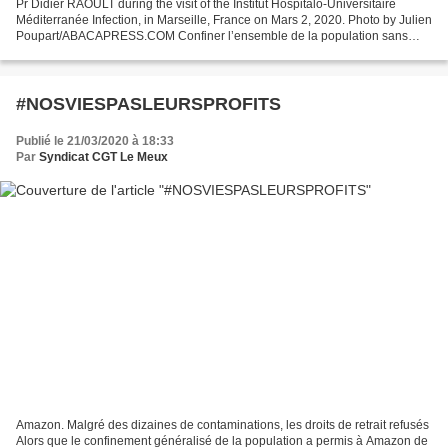
Pr Didier RAOULT during the visit of the Institut Hospitalo-Universitaire
Méditerranée Infection, in Marseille, France on Mars 2, 2020. Photo by Julien
Poupart/ABACAPRESS.COM Confiner l’ensemble de la population sans
dépister et sans traiter, c’est digne...
#NOSVIESPASLEURSPROFITS
Publié le 21/03/2020 à 18:33
Par
Syndicat CGT Le Meux
Amazon. Malgré des dizaines de contaminations, les droits de retrait refusés
Alors que le confinement généralisé de la population a permis à Amazon de