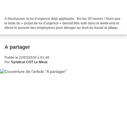
A Neuhauser, la loi d’urgence déjà appliquée : fini les 35 heures ! Alors que
le texte du « projet de loi d’urgence » devrait être voté dans le week-end et
étend le pouvoir des employeurs pour déroger au droit du travail et attaquer
les acquis des salariés,...
A partager
Publié le 22/03/2020 à 01:48
Par
Syndicat CGT Le Meux