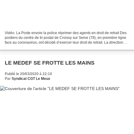
Vidéo. La Poste envoie la police réprimer des agents en droit de retrait Des
postiers du centre de tri postal de Croissy sur Seine (78), en première ligne
face au coronavirus, ont décidé d’exercer leur droit de retrait. La direction du
centre a envoyé...
LE MEDEF SE FROTTE LES MAINS
Publié le 20/03/2020 à 22:10
Par
Syndicat CGT Le Meux