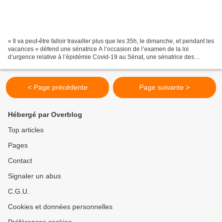
« Il va peut-être falloir travailler plus que les 35h, le dimanche, et pendant les
vacances » défend une sénatrice A l’occasion de l’examen de la loi
d’urgence relative à l’épidémie Covid-19 au Sénat, une sénatrice des
Républicains a dit tout haut ce...
< Page précédente
Page suivante >
Hébergé par Overblog
Top articles
Pages
Contact
Signaler un abus
C.G.U.
Cookies et données personnelles