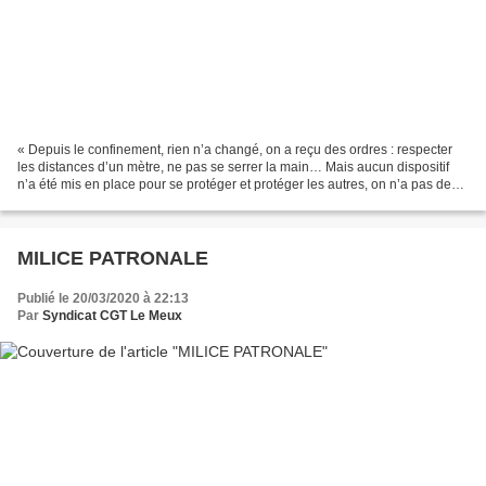
« Depuis le confinement, rien n’a changé, on a reçu des ordres : respecter
les distances d’un mètre, ne pas se serrer la main… Mais aucun dispositif
n’a été mis en place pour se protéger et protéger les autres, on n’a pas de
gel, pas de gants ni de masque...
MILICE PATRONALE
Publié le 20/03/2020 à 22:13
Par
Syndicat CGT Le Meux