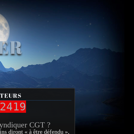
VER
ITEURS
2419
syndiquer CGT ?
ins diront « à être défendu »,