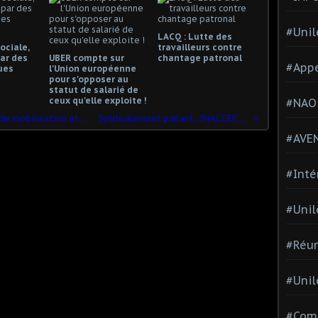
#Unil
LACQ : Lutte des
ociale,
travailleurs contre
ar des
UBER compte sur
chantage patronal
#Appe
ues
l'Union européenne
pour s'opposer au
statut de salarié de
ceux qu'elle exploite !
#NAO
la CGT appelle à une grande journée de mobilisation et de grève.
Syndicalement parlant...INACCEPTABLE !
#AVE
#Inté
#Unil
#Réun
#Unil
#Comi