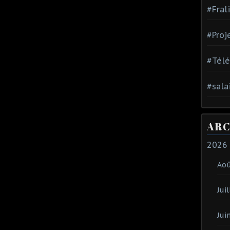
#Fral
#Proj
#Tél
#sala
ARC
2026
Ao
Juil
Jui