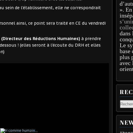
d’aut
u sein de l'établissement, elle ne correspondrait
». En
insép
s’uni
ersonnel ainsi, ce point sera traité en CE du vendredi
colle
dans 
H
(Directeur des Réductions Humaines)
à prendre
conqu
Le sy
dessous ! (elles seront à l'écoute du DRH et elles
base 
on)
plus 
avec 
orien
RE
NEW
Abonne