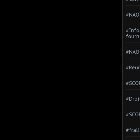
#NAO
#Info
fourn
#NAO
#Réun
#SCOP
#Droi
#SCO
#fral