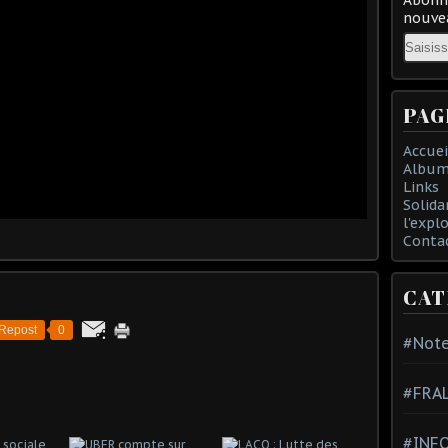
nouvea
Email
PAG
Accuei
Album
Links
Solida
l'expl
Conta
CAT
Repost
0
#Note
#FRA
#INFO