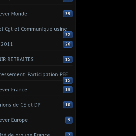
ever Monde
33
l Cgt et Communiqué usine
32
 2011
26
NIR RETRAITES
15
ressement- Participation-PEE
15
ever France
13
ions de CE et DP
10
ever Europe
9
té de groupe France
7