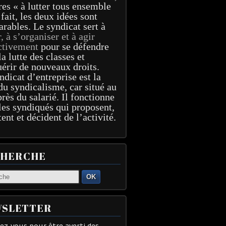
res « à lutter tous ensemble
 fait, les deux idées sont
arables. Le syndicat sert à
r, à s’organiser et à agir
ctivement
pour se défendre
la lutte des classes et
érir de nouveaux droits.
ndicat d’entreprise est la
du syndicalisme, car situé au
près du salarié. Il fonctionne
les syndiqués qui proposent,
tent et décident de l’activité.
CHERCHE
OK
SLETTER
z-vous pour être averti des