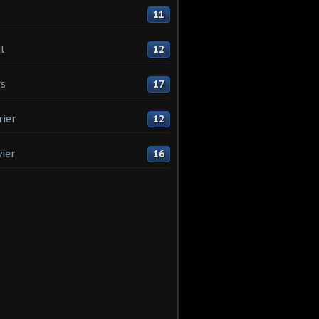
11
l
12
s
17
rier
12
vier
16