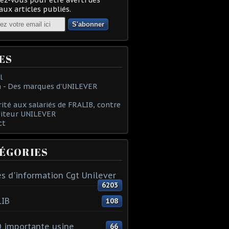
ux articles publiés.
ES
l
 - Des marques d'UNILEVER
rité aux salariés de FRALIB, contre
oiteur UNILEVER
ct
ÉGORIES
s d'information Cgt Unilever
6203
LIB
108
 importante usine
66