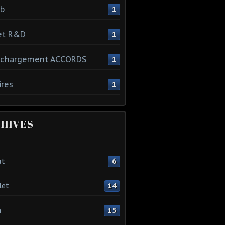
ib
1
et R&D
1
échargement ACCORDS
1
ires
1
HIVES
ût
6
let
14
n
15