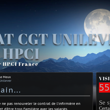
AT CGT UNILE
 HPCI
r HPCI France
Le Meux
VIS
Unilever
55
in...
Se 
 ne pas renouveler le contrat de l'infirmière en
Certa
t d'être trop familière avec les salariés.