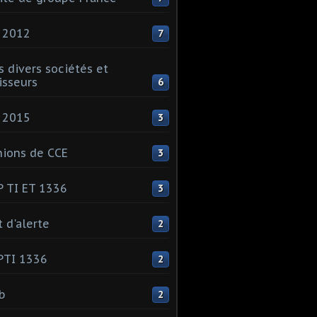
 2012
7
s divers sociétés et
isseurs
6
 2015
3
ions de CCE
3
 TI ET 1336
3
t d'alerte
2
PTI 1336
2
ib
2