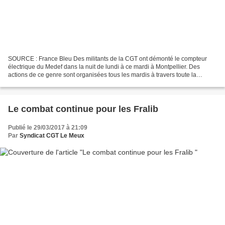
SOURCE : France Bleu Des militants de la CGT ont démonté le compteur
électrique du Medef dans la nuit de lundi à ce mardi à Montpellier. Des
actions de ce genre sont organisées tous les mardis à travers toute la
France. Les "mardis de la colère" : c''est...
Le combat continue pour les Fralib
Publié le 29/03/2017 à 21:09
Par
Syndicat CGT Le Meux