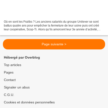
Où en sont les Fralibs ? Les anciens salariés du groupe Unilever se sont
battus quatre ans pour empêcher la fermeture de leur usine puis ont créé
leur coopérative, Scop-Ti. Alors qu’ils amorcent leur 3e année d’activité,
Olivier Leberquier fait le bilan....
Page suivante >
Hébergé par Overblog
Top articles
Pages
Contact
Signaler un abus
C.G.U.
Cookies et données personnelles