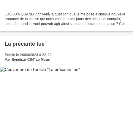
JUSQU'A QUAND ??? Voilà la question que je me pose à chaque nouvelle
annonce de la classe qui nous vole tous les jours des acquis et conquis,
jusqu’à quand ils vont pouvoir agir ainsi sans une réaction de masse ? Cela
fait des années que notre classe...
La précarité tue
Publié le 26/04/2024 à 22:20
Par
Syndicat CGT Le Meux