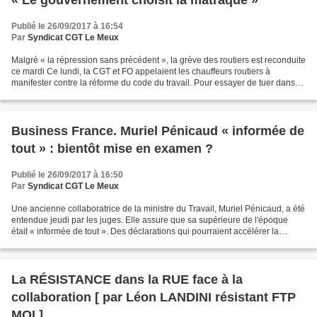
Publié le 26/09/2017 à 16:54
Par
Syndicat CGT Le Meux
Malgré « la répression sans précédent », la grève des routiers est reconduite
ce mardi Ce lundi, la CGT et FO appelaient les chauffeurs routiers à
manifester contre la réforme du code du travail. Pour essayer de tuer dans
l’œuf le premier mouvement de...
Business France. Muriel Pénicaud « informée de
tout » : bientôt mise en examen ?
Publié le 26/09/2017 à 16:50
Par
Syndicat CGT Le Meux
Une ancienne collaboratrice de la ministre du Travail, Muriel Pénicaud, a été
entendue jeudi par les juges. Elle assure que sa supérieure de l'époque
était « informée de tout ». Des déclarations qui pourraient accélérer la
procédure. Crédits photo : PDN/SIPA...
La RÉSISTANCE dans la RUE face à la
collaboration [ par Léon LANDINI résistant FTP
MOI ]