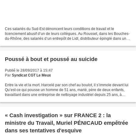
Ces salariés du Sud-Est dénoncent leurs conditions de travail et le
licenciement abusif d’un de leurs collègues. Au Rousset, dans les Bouches-
du-Rhône, des salariés d’un entrepôt de Lidl, distributeur épinglé dans un
reportage de "Cash Investigation"...
Poussé à bout et poussé au suicide
Publié le 28/09/2017 à 15:47
Par
Syndicat CGT Le Meux
Entre la vie et la mort. Harcelé par son chef au boulot, il s’immole devant lui
Qu’est-ce qui pousse un homme de 51 ans, marié, père de deux enfants,
travaillant dans une entreprise de nettoyage industriel depuis 25 ans, à
s’asperger d’essence et de s’immoler...
« Cash investigation » sur FRANCE 2 : la
ministre du Travail, Muriel PÉNICAUD empêtrée
dans ses tentatives d'esquive