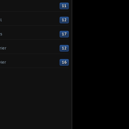
11
l
12
s
17
rier
12
vier
16