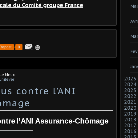
icale du Comité groupe France
Mai
Avri
Mar
Repost
0
Fév
Jan
 Le Meux
2025
Unilever
2024
us contre l’ANI
2023
2022
ômage
2021
2020
2019
2018
ntre
l’ANI Assurance-Chômage
2017
2016
2015