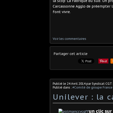
la Scop 'La Fabrique du sud'. Un pr
Carcassonne Agglo de préempter les
font vivre.
Voir les commentaires
Partager cet article
Publié le
24 Avril 2014
par Syndicat CGT
Publié dans :
#Comité de groupe France
Unilever : la 
un clic su