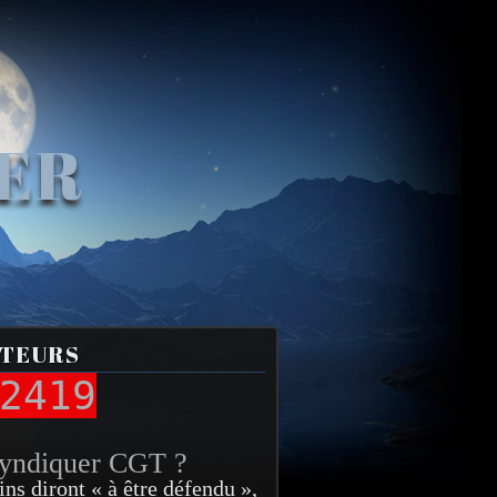
VER
ITEURS
2419
syndiquer CGT ?
ins diront « à être défendu »,