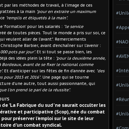
ut par les méthodes de travail, à l'image de ces
grattées à la main
"pour en extraire un maximum
#Unil
ace
"remplis et étiquetés à la main".
se 'formation' pour les salariés :
"le service
#Appe
réé de toutes pièces. Tout le monde a pris sur soi, ce
ui veulent aller de l'avant". Remerciements
#NAO
Christophe Barbier, avant d'enchaîner sur l'avenir :
 000 pots par jour".
Et si tout se passe bien, les
#AVE
éjà des idées plein la tête :
"pour la deuxième année,
 à Bordeaux, avant de se fixer le national comme
#Inté
".
Et d'anticiper sur les fêtes de fin d'année avec
"des
ns pour 2015 et 2016"
. Une page qui se tourne
cture d'une autre, tout aussi passionnante, qui
#Unil
que l'on prend le pari de la réussite".
ours
#Réun
de 'La Fabrique du sud' ne saurait occulter les
érative et participative (Scop), née du combat
#Unil
 pour préserver l'emploi sur le site de leur
stoire d'un combat syndical.
#Comi