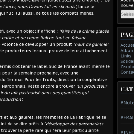
nouvea
 lancer, nous l'avons fait en six mois",
lance le
Email
ui fut, lui aussi, de tous les combats menés.
i, avec un objectif affiché :
"faire de la crème glacée
PAG
t entier et de crème fraîche tout en faisant
 volonté de développer un produit
"haut de gamme"
Accuei
Album
 de producteurs locaux, preuve de leur attachement
Links
Solida
ermis d'obtenir le label Sud de France avant même le
l'expl
Conta
u pour la semaine prochaine, avec une
u 1er mai. Pour les fruits, direction la coopérative
du Narbonnais. Reste encore à trouver
"un producteur
CAT
ir du lait pasteurisé dans des quantités qui
roduction".
#Note
rs et aux galères, les membres de La Fabrique ne se
#FRA
int de se dire prêts à
"développer des partenariats
trouver la perle rare qui fera leur particularité.
#INFO