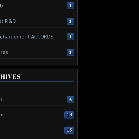
ib
1
et R&D
1
échargement ACCORDS
1
ires
1
HIVES
ût
6
let
14
n
15