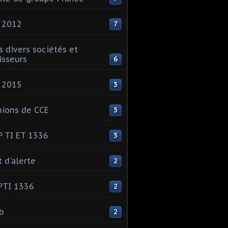
 2012
7
s divers sociétés et
isseurs
6
 2015
3
ions de CCE
3
 TI ET 1336
3
t d'alerte
2
PTI 1336
2
ib
2