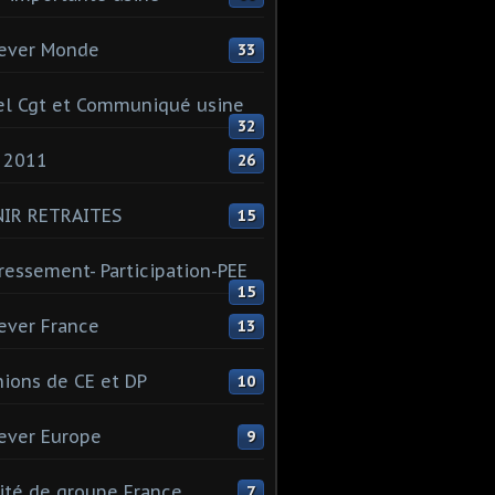
ever Monde
33
l Cgt et Communiqué usine
32
 2011
26
NIR RETRAITES
15
ressement- Participation-PEE
15
ever France
13
ions de CE et DP
10
ever Europe
9
té de groupe France
7