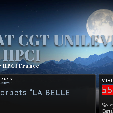
AT CGT UNILE
 HPCI
r HPCI France
 Le Meux
VIS
Unilever
55
sorbets “LA BELLE
Se 
Certa