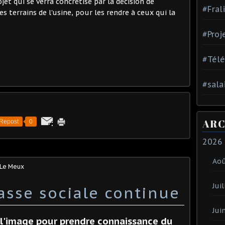
ojet qui se verra concrétisé par la décision de
#Fral
 terrains de l'usine, pour les rendre à ceux qui la
#Proj
#Tél
#sala
ARC
Repost
0
2026
Ao
 Le Meux
Juil
casse sociale continue
Jui
r l'image pour prendre connaissance du