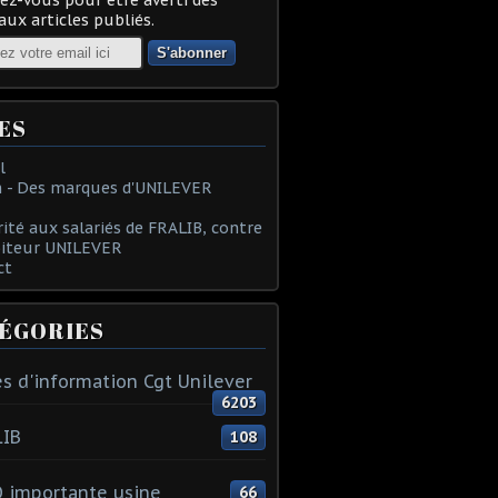
ux articles publiés.
ES
l
 - Des marques d'UNILEVER
rité aux salariés de FRALIB, contre
oiteur UNILEVER
ct
ÉGORIES
s d'information Cgt Unilever
6203
LIB
108
 importante usine
66