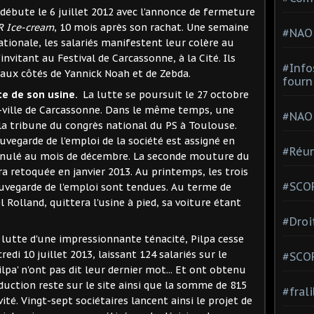
ébute le 6 juillet 2012 avec l'annonce de fermeture
R Ice-cream
, 10 mois après son rachat. Une semaine
#NAO
nationale, les salariés manifestent leur colère au
s'invitant au Festival de Carcassonne, à la Cité. Ils
#Info
 aux côtés de Yannick Noah et de Zebda.
fourn
te de son usine.
La lutte se poursuit le 27 octobre
-ville de Carcassonne. Dans le même temps, une
#NAO
 la tribune du congrès national du PS à Toulouse.
auvegarde de l'emploi de la société est assigné en
#Réun
 annulé au mois de décembre. La seconde mouture du
ra retoquée en janvier 2013. Au printemps, les trois
#SCOP
uvegarde de l'emploi sont tendues. Au terme de
el Rolland, quittera l'usine à pied, sa voiture étant
#Droi
utte d'une impressionnante ténacité, Pilpa cesse
di 10 juillet 2013, laissant 124 salariés sur le
#SCO
ilpa' n'ont pas dit leur dernier mot... Et ont obtenu
oduction reste sur le site ainsi que la somme de 815
#fral
ité. Vingt-sept sociétaires lancent ainsi le projet de