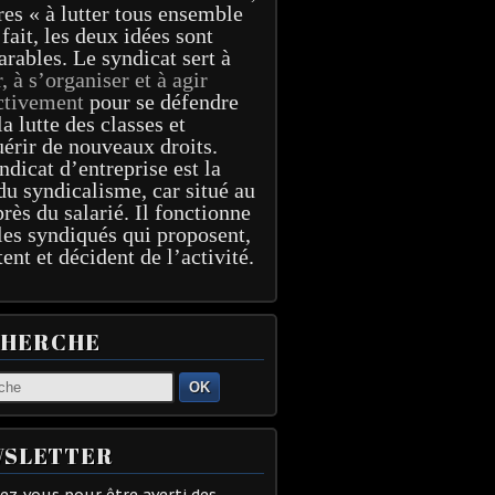
res « à lutter tous ensemble
 fait, les deux idées sont
arables. Le syndicat sert à
r, à s’organiser et à agir
ctivement
pour se défendre
la lutte des classes et
érir de nouveaux droits.
ndicat d’entreprise est la
du syndicalisme, car situé au
près du salarié. Il fonctionne
les syndiqués qui proposent,
tent et décident de l’activité.
CHERCHE
OK
SLETTER
z-vous pour être averti des