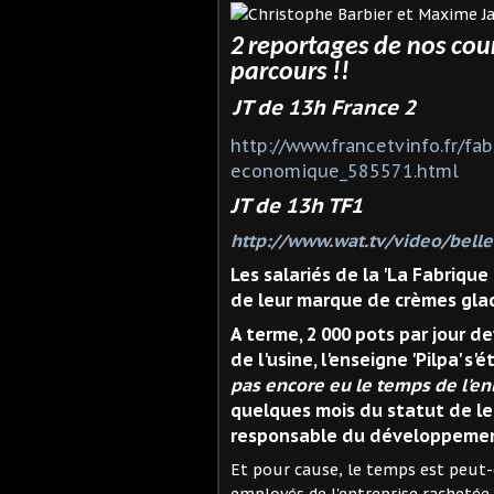
2
reportages de nos cou
parcours !!
JT de 13h France 2
http://www.francetvinfo.fr/fa
economique_585571.html
JT de 13h TF1
http://www.wat.tv/video/belle
Les salariés de la 'La Fabriqu
de leur marque de crèmes glac
A terme, 2 000 pots par jour de
de l'usine, l'enseigne 'Pilpa' s
pas encore eu le temps de l'enl
quelques mois du statut de le
responsable du développement
Et pour cause, le temps est peut-ê
employés de l'entreprise rachetée