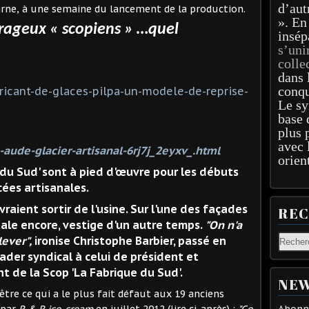
d’aut
». En
rageux « scopiens » …quel
insép
s’uni
colle
dans 
conqu
bricant-de-glaces-pilpa-un-modele-de-reprise-
Le sy
base 
plus 
avec 
-aude-glacier-artisanal-6rj7j_2eyxv_.html
orien
e du Sud' sont à pied d'œuvre pour les débuts
ées artisanales.
vraient sortir de l'usine. Sur l'une des façades
RE
'étale encore, vestige d'un autre temps.
"On n'a
ever",
ironise Christophe Barbier, passé en
ader syndical à celui de président et
 de la Scop 'La Fabrique du Sud'.
NEW
tre ce qui a le plus fait défaut aux 19 anciens
 par
R & R ice-cream
en juillet 2012 (lire ci-après) :
"Ce
Abonne