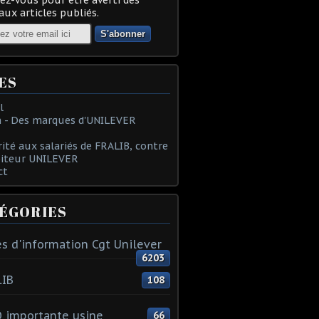
ux articles publiés.
ES
l
 - Des marques d'UNILEVER
rité aux salariés de FRALIB, contre
oiteur UNILEVER
ct
ÉGORIES
s d'information Cgt Unilever
6203
LIB
108
 importante usine
66