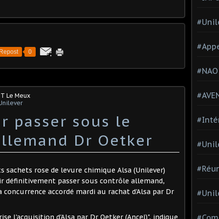
#Unil
#Appe
Repost
0
#NAO
#AVE
GT Le Meux
Unilever
r passer sous le
#Inté
'allemand Dr Oetker
#Unil
#Réun
ts sachets rose de levure chimique Alsa (Unilever)
ir définitivement passer sous contrôle allemand,
 la concurrence accordé mardi au rachat d'Alsa par Dr
#Unil
se l'acquisition d'Alsa par Dr Oetker (Ancel)", indique
#Comi