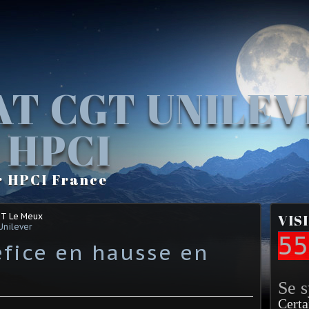
AT CGT UNILE
 HPCI
r HPCI France
GT Le Meux
VIS
Unilever
55
éfice en hausse en
Se 
Certa