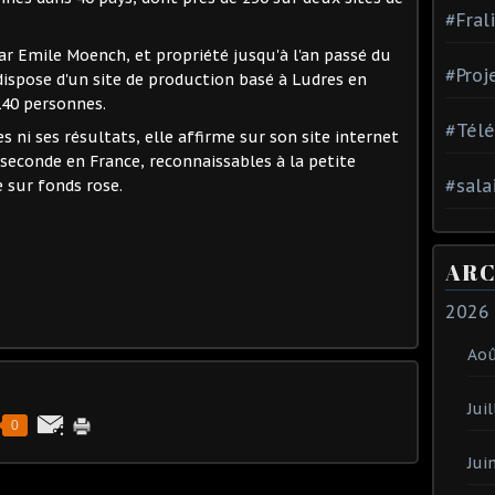
#Fral
ar Emile Moench, et propriété jusqu'à l'an passé du
#Proj
dispose d'un site de production basé à Ludres en
140 personnes.
#Tél
es ni ses résultats, elle affirme sur son site internet
 seconde en France, reconnaissables à la petite
#sala
 sur fonds rose.
ARC
2026
Ao
Juil
0
Jui