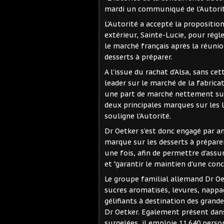
mardi un communiqué de l'Autorit
L'Autorité a accepté la propositio
extérieur, Sainte-Lucie, pour régl
le marché français après la réuni
desserts à préparer.
A l'issue du rachat d'Alsa, sans ce
leader sur le marché de la fabrica
une part de marché nettement supé
deux principales marques sur les l
souligne l'Autorité.
Dr Oetker s'est donc engagé par an
marque sur les desserts à prépare
une fois, afin de permettre d'assur
et "garantir le maintien d'une con
Le groupe familial allemand Dr Oe
sucres aromatisés, levures, nappag
gélifiants à destination des gran
Dr Oetker. Egalement présent dans 
surgelées, il emploie 11.640 perso