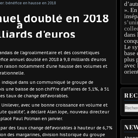
d’aut
». En
nuel doublé en 2018
insép
à
s’uni
colle
lliards d'euros
dans 
conqu
Le sy
base 
andais de l'agroalimentaire et des cosmétiques
plus 
éfice annuel doublé en 2018 à 9,8 milliards d'euros
avec 
), en raison notamment d'une hausse des volumes et
orien
rationnelle.
 a indiqué dans un communiqué le groupe de
s une baisse de son chiffre d'affaires de 5,1%, à 51
RE
 des taux de change défavorables.
 Unilever, avec une bonne croissance en volume et
te qualité", a déclaré Alan Jope, nouveau directeur
placé Paul Polman en janvier.
NEW
é par des taux change défavorables à hauteur de 6,7%
ion des margarines, division historique du groupe
Abonne