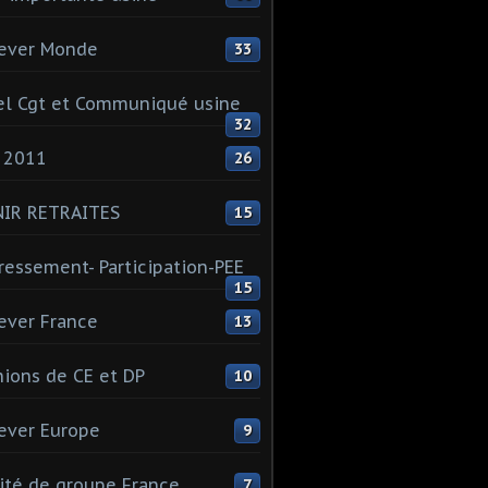
ever Monde
33
l Cgt et Communiqué usine
32
 2011
26
NIR RETRAITES
15
ressement- Participation-PEE
15
ever France
13
ions de CE et DP
10
ever Europe
9
té de groupe France
7