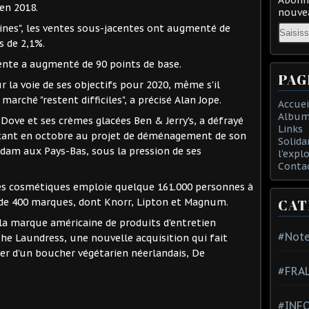
 en 2018.
nouvea
Email
rines", les ventes sous-jacentes ont augmenté de
 de 2,1%.
ente a augmenté de 90 points de base.
PAG
ur la voie de ses objectifs pour 2020, même s'il
marché "restent difficiles", a précisé Alan Jope.
Accuei
Album
Dove et ses crèmes glacées Ben & Jerry's, a défrayé
Links
onçant en octobre au projet de déménagement de son
Solida
rdam aux Pays-Bas, sous la pression de ses
l'expl
Conta
des cosmétiques emploie quelque 161.000 personnes à
 de 400 marques, dont Knorr, Lipton et Magnum.
CAT
 la marque américaine de produits d'entretien
#Note
e Laundress, une nouvelle acquisition qui fait
er d'un boucher végétarien néerlandais, De
#FRA
#INFO