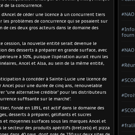
é de la concurrence.
#NAO
n d'Ancel de céder une licence à un concurrent tiers
er les problèmes de concurrence qui se posaient sur
on de ces deux gros acteurs dans le domaine des
#Info
fourn
tte cession, la nouvelle entité serait devenue le
#NAO
tion des desserts à préparer en grande surface, avec
rieure à 50%, puisque l'opération aurait réuni les
inéaires, Ancel et Alsa, au sein de la même entité,
#Réun
ticipation à concéder à Sainte-Lucie une licence de
#SCOP
r Ancel pour une durée de cinq ans, renouvelable
er "une alternative crédible" pour les distributeurs
#Droi
currence suffisante sur le marché".
tker, fondé en 1891, est actif dans le domaine des
#SCO
es, desserts à préparer, gélifiants et sucres
des et moyennes surfaces sous les marques Ancel et
#fral
le secteur des produits apéritifs (bretzels) et pizza
nnes dans 40 pays, dont près de 230 sur deux sites de