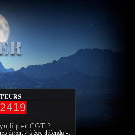
VER
ITEURS
2419
syndiquer CGT ?
ins diront « à être défendu »,