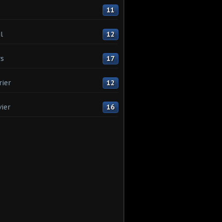
11
l
12
s
17
rier
12
vier
16