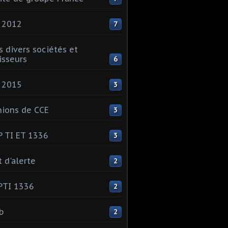
 2012
7
s divers sociétés et
isseurs
6
 2015
3
ions de CCE
3
 TI ET 1336
3
t d'alerte
2
PTI 1336
2
ib
2