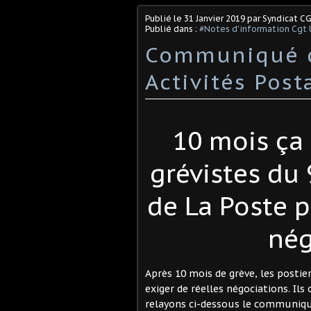
Publié le
31 Janvier 2019
par Syndicat C
Publié dans :
#Notes d'information Cgt 
Communiqué d
Activités Post
10 mois ça s
grévistes du
de La Poste p
nég
Après 10 mois de grève, les postie
exiger de réelles négociations. Ils
relayons ci-dessous le communiqué