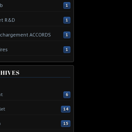
ib
1
et R&D
1
échargement ACCORDS
1
ires
1
HIVES
ût
6
let
14
n
15