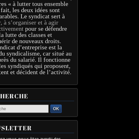
res « à lutter tous ensemble
 fait, les deux idées sont
arables. Le syndicat sert à
r, à s’organiser et à agir
ctivement
pour se défendre
la lutte des classes et
érir de nouveaux droits.
ndicat d’entreprise est la
du syndicalisme, car situé au
près du salarié. Il fonctionne
les syndiqués qui proposent,
tent et décident de l’activité.
CHERCHE
OK
SLETTER
z-vous pour être averti des