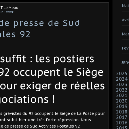
Mai
GT Le Meux
Unilever
e presse de Sud
Avri
ales 92
Mar
Fév
uffit : les postiers
Jan
 92 occupent le Siège
2025
2024
our exiger de réelles
2023
2022
ociations !
2021
2020
2019
2018
rs grévistes du 92 occupent le Siège de La Poste pour
2017
 ont subit hier une très forte répression. Nous
2016
 de presse de Sud Activités Postales 92.
2015