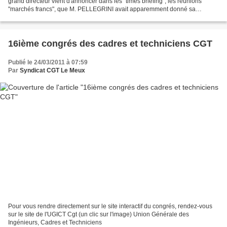
grand directeur vient d'annoncer dans les "times briefing", les réunions
"marchés francs", que M. PELLEGRINI avait apparemment donné sa
démission. Mais à t-il vraiment démissionner...
16ième congrés des cadres et techniciens CGT
Publié le 24/03/2011 à 07:59
Par
Syndicat CGT Le Meux
Pour vous rendre directement sur le site interactif du congrés, rendez-vous
sur le site de l'UGICT Cgt (un clic sur l'image) Union Générale des
Ingénieurs, Cadres et Techniciens