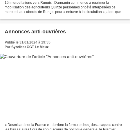
15 interpellations vers Rungis : Darmanin commence à réprimer la
mobilisation des agriculteurs Quinze personnes ont été interpellées ce
mercredi aux abords de Rungis pour « entrave à la circulation », alors que le
gouvernement hausse le ton contre toute...
Annonces anti-ouvrières
Publié le 31/01/2024 à 19:55
Par
Syndicat CGT Le Meux
« Désmicardiser la France » : derrière la formule choc, des attaques contre
les bas salaires Lors de son discours de politique générale, le Premier