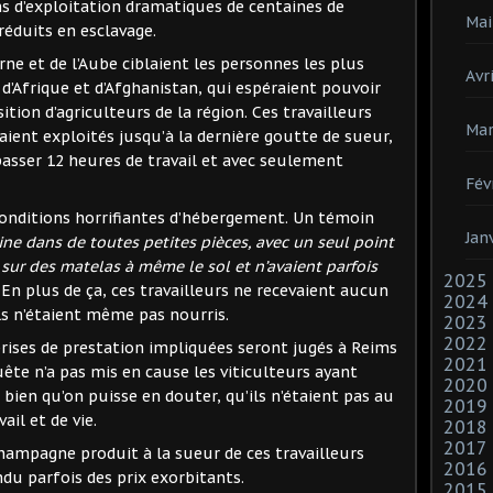
ns d’exploitation dramatiques de centaines de
Mai
réduits en esclavage.
rne et de l’Aube ciblaient les personnes les plus
Avri
d’Afrique et d’Afghanistan, qui espéraient pouvoir
ition d’agriculteurs de la région. Ces travailleurs
Mar
taient exploités jusqu’à la dernière goutte de sueur,
sser 12 heures de travail et avec seulement
Fév
onditions horrifiantes d’hébergement. Un témoin
Jan
aine dans de toutes petites pièces, avec un seul point
sur des matelas à même le sol et n’avaient parfois
2025
En plus de ça, ces travailleurs ne recevaient aucun
2024
 ils n’étaient même pas nourris.
2023
2022
prises de prestation impliquées seront jugés à Reims
2021
ête n’a pas mis en cause les viticulteurs ayant
2020
 bien qu’on puisse en douter, qu’ils n’étaient pas au
2019
ail et de vie.
2018
2017
Champagne produit à la sueur de ces travailleurs
2016
du parfois des prix exorbitants.
2015