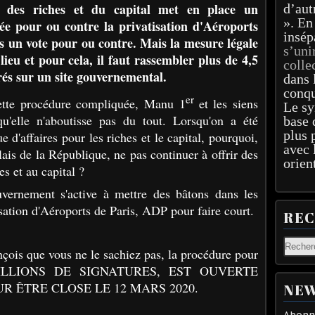
t des riches et du capital met en place un
d’aut
». En
gée pour ou contre la privatisation d'Aéroports
insép
as un vote pour ou contre. Mais la mesure légale
s’uni
ieu et pour cela, il faut rassembler plus de 4,5
colle
rés sur un site gouvernemental.
dans 
conqu
er
ette procédure compliquée, Manu 1
et les siens
Le sy
qu'elle n'aboutisse pas du tout. Lorsqu'on a été
base 
plus 
 d'affaires pour les riches et le capital, pourquoi,
avec 
lais de la République, ne pas continuer à offrir des
orien
s et au capital ?
vernement s'active à mettre des bâtons dans les
sation d'Aéroports de Paris, ADP pour faire court.
RE
onçois que vous ne le sachiez pas, la procédure pour
ILLIONS DE SIGNATURES, EST OUVERTE
UR ÊTRE CLOSE LE 12 MARS 2020.
NEW
Abonne