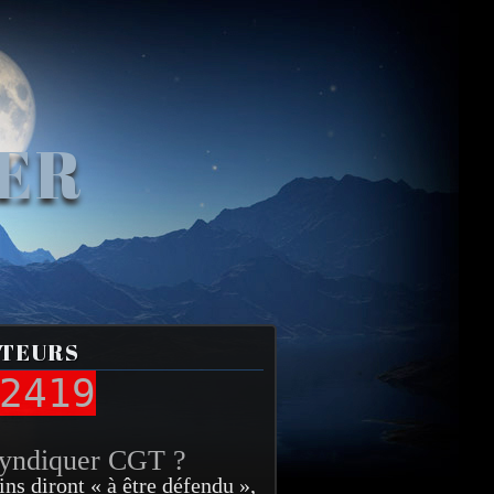
VER
ITEURS
2419
syndiquer CGT ?
ins diront « à être défendu »,