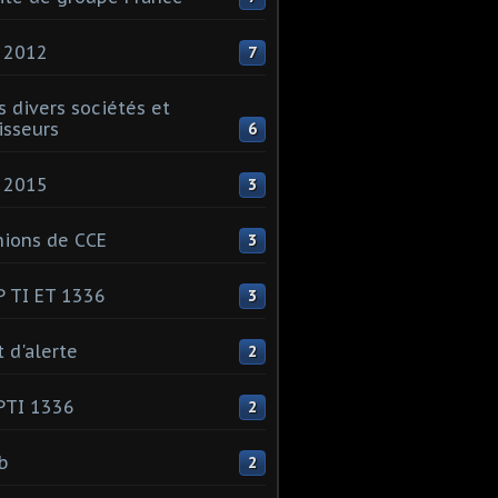
 2012
7
s divers sociétés et
isseurs
6
 2015
3
ions de CCE
3
 TI ET 1336
3
t d'alerte
2
PTI 1336
2
ib
2