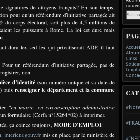
nouvea
e signatures de citoyens français? En son temps,
Email
tion pour qu'un référendum d'initiative partagée ait
0% du corps électoral, soit plus de 4,5 millions de
isaient les puissants à Rome. La loi est dure mais
PAG
i...
ut dura lex sed lex qui privatiserait ADP, il faut
Accuei
Album
Links
. Pour un référendum d'initiative partagée, pas de
Solida
l'expl
registrer, non.
Conta
pièce d’identité
(son numéro unique et sa date de
renseigner le département et la commune
s) puis
CAT
oter
"en mairie, en circonscription administrative
#Note
a un formulaire (Cerfa n°15264*02) à imprimer.
#FRA
MODE D'EMPLOI
és, ça coince toujours,
:
. interieur.gouv.fr
mis en place par le ministère de
#INFO