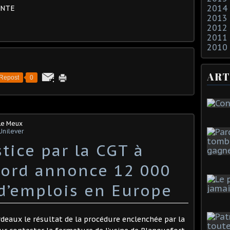
2014
ENTE
2013
2012
2011
2010
ART
Repost
0
Le Meux
Unilever
tice par la CGT à
Ford annonce 12 000
d’emplois en Europe
ordeaux le résultat de la procédure enclenchée par la