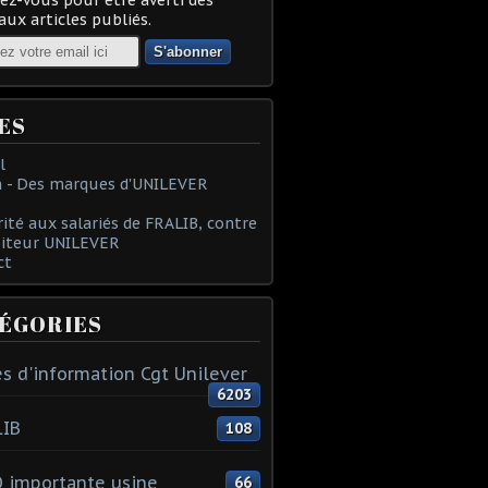
ux articles publiés.
ES
l
 - Des marques d'UNILEVER
rité aux salariés de FRALIB, contre
oiteur UNILEVER
ct
ÉGORIES
s d'information Cgt Unilever
6203
LIB
108
 importante usine
66