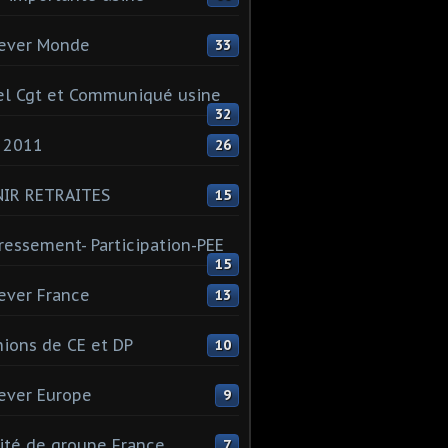
ever Monde
33
l Cgt et Communiqué usine
32
 2011
26
NIR RETRAITES
15
ressement- Participation-PEE
15
ever France
13
ions de CE et DP
10
ever Europe
9
té de groupe France
7