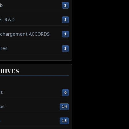
ib
1
et R&D
1
échargement ACCORDS
1
ires
1
HIVES
ût
6
let
14
n
15