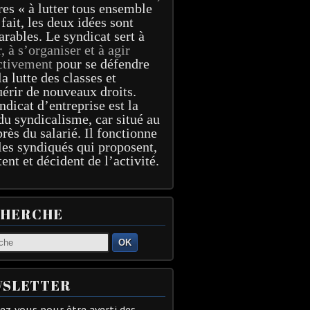
res « à lutter tous ensemble
 fait, les deux idées sont
arables. Le syndicat sert à
r, à s’organiser et à agir
ctivement
pour se défendre
la lutte des classes et
érir de nouveaux droits.
ndicat d’entreprise est la
du syndicalisme, car situé au
près du salarié. Il fonctionne
les syndiqués qui proposent,
tent et décident de l’activité.
CHERCHE
OK
SLETTER
z-vous pour être averti des