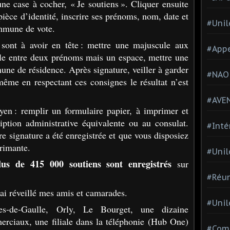
ne case à cocher, « Je soutiens ». Cliquer ensuite
ièce d’identité, inscrire ses prénoms, nom, date et
#Unil
ommune de vote.
 sont à avoir en tête : mettre une majuscule aux
#Appe
le entre deux prénoms mais un espace, mettre une
une de résidence. Après signature, veiller à garder
#NAO
même en respectant ces consignes le résultat n’est
#AVE
yen : remplir un formulaire papier, à imprimer et
iption administrative équivalente ou au consulat.
#Inté
tre signature a été enregistrée et que vous disposiez
primante.
#Unil
lus de 415 000 soutiens sont enregistrés
sur
#Réun
ai réveillé mes amis et camarades.
#Unil
s-de-Gaulle, Orly, Le Bourget, une dizaine
rciaux, une filiale dans la téléphonie (Hub One)
#Comi