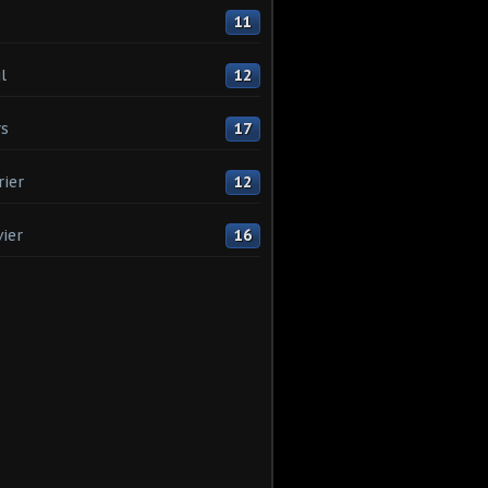
11
l
12
s
17
rier
12
vier
16