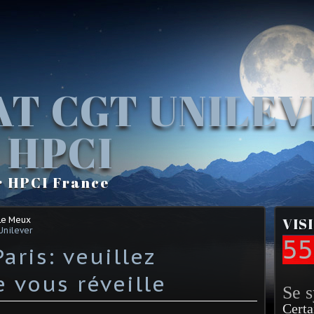
AT CGT UNILE
 HPCI
r HPCI France
Le Meux
VIS
Unilever
55
aris: veuillez
e vous réveille
Se 
Certa