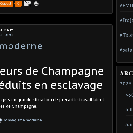
Repost
0
#Fral
#Proj
Le Meux
#Tél
Unilever
 moderne
#sala
geurs de Champagne
ARC
éduits en esclavage
2026
Ao
ngers en grande situation de précarité travaillaient
gnes de Champagne.
Juil
Jui