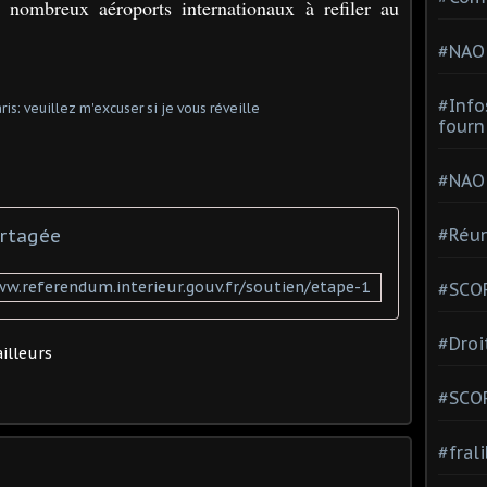
e nombreux aéroports internationaux à refiler au
#NAO
#Info
fourn
#NAO
artagée
#Réun
ww.referendum.interieur.gouv.fr/soutien/etape-1
#SCOP
#Droi
illeurs
#SCO
#fral