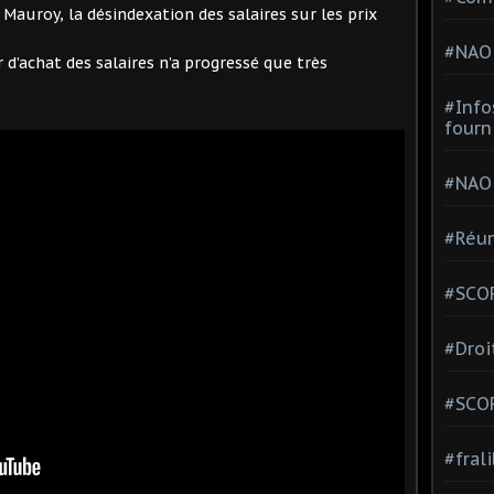
Mauroy, la désindexation des salaires sur les prix
#NAO
 d’achat des salaires n’a progressé que très
#Info
fourn
#NAO
#Réun
#SCOP
#Droi
#SCO
#fral