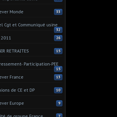
ever Monde
33
l Cgt et Communiqué usine
32
 2011
26
NIR RETRAITES
15
ressement- Participation-PEE
15
ever France
13
ions de CE et DP
10
ever Europe
9
té de groupe France
7