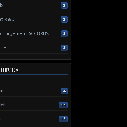
ib
1
et R&D
1
échargement ACCORDS
1
ires
1
HIVES
ût
4
let
14
n
15