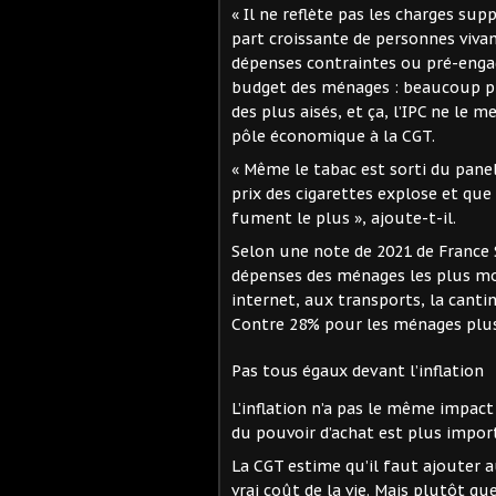
« Il ne reflète pas les charges su
part croissante de personnes vivan
dépenses contraintes ou pré-enga
budget des ménages : beaucoup pl
des plus aisés, et ça, l’IPC ne le 
pôle économique à la CGT.
« Même le tabac est sorti du panel
prix des cigarettes explose et que
fument le plus », ajoute-t-il.
Selon une note de 2021 de France 
dépenses des ménages les plus mo
internet, aux transports, la cantin
Contre 28% pour les ménages plus
Pas tous égaux devant l’inflation
L’inflation n’a pas le même impac
du pouvoir d’achat est plus import
La CGT estime qu’il faut ajouter 
vrai coût de la vie. Mais plutôt qu