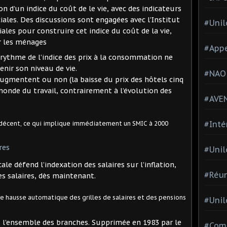
on d’un indice du coût de le vie, avec des indicateurs
iales. Des discussions sont engagées avec l’Institut
#Unil
les pour construire cet indice du coût de la vie,
ar les ménages
#Appe
 rythme de l’indice des prix à la consommation ne
enir son niveau de vie.
#NAO
augmentent ou non (la baisse du prix des hôtels cinq
monde du travail, contrairement à l’évolution des
#AVE
#Inté
nu décent, ce qui implique immédiatement un SMIC à 2000
res
#Unil
ale défend l’indexation des salaires sur l’inflation,
#Réun
es salaires, dès maintenant.
 hausse automatique des grilles de salaires et des pensions
#Unil
 l’ensemble des branches. Supprimée en 1983 par le
#Comi