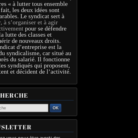
res « à lutter tous ensemble
 fait, les deux idées sont
arables. Le syndicat sert à
r, à s’organiser et à agir
ctivement
pour se défendre
la lutte des classes et
érir de nouveaux droits.
ndicat d’entreprise est la
du syndicalisme, car situé au
près du salarié. Il fonctionne
les syndiqués qui proposent,
tent et décident de l’activité.
CHERCHE
OK
SLETTER
z-vous pour être averti des