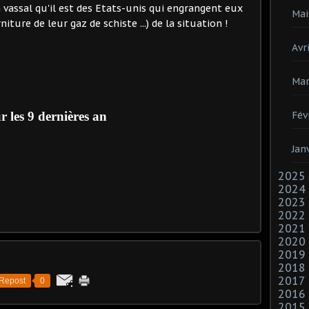
n vassal qu'il est des Etats-unis qui engrangent eux
Mai
iture de leur gaz de schiste ...) de la situation !
Avri
Mar
r les 9 dernières an
Fév
Jan
2025
2024
2023
2022
2021
2020
2019
2018
2017
Repost
0
2016
2015