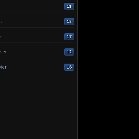
11
l
12
s
17
rier
12
vier
16