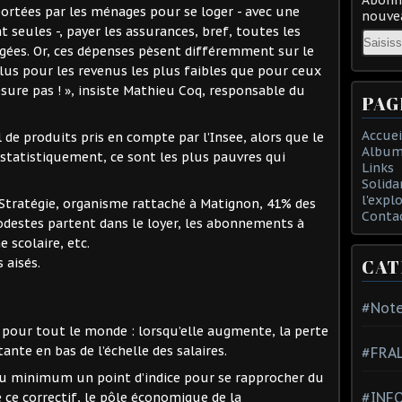
pportées par les ménages pour se loger - avec une
nouvea
t seules -, payer les assurances, bref, toutes les
Email
gées. Or, ces dépenses pèsent différemment sur le
us pour les revenus les plus faibles que pour ceux
mesure pas ! », insiste Mathieu Coq, responsable du
PAG
Accuei
 de produits pris en compte par l’Insee, alors que le
Album
 statistiquement, ce sont les plus pauvres qui
Links
Solida
l'expl
Stratégie, organisme rattaché à Matignon, 41% des
Conta
destes partent dans le loyer, les abonnements à
e scolaire, etc.
 aisés.
CAT
#Note
t pour tout le monde : lorsqu’elle augmente, la perte
ante en bas de l’échelle des salaires.
#FRA
au minimum un point d’indice pour se rapprocher du
#INFO
e ce correctif, le pôle économique de la