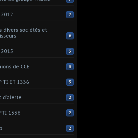
 2012
7
s divers sociétés et
isseurs
6
 2015
3
ions de CCE
3
 TI ET 1336
3
t d'alerte
2
PTI 1336
2
ib
2