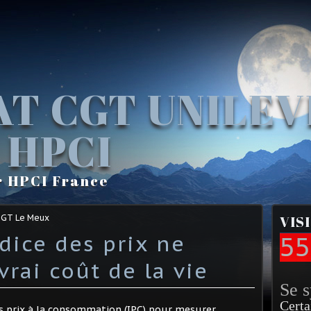
AT CGT UNILE
 HPCI
r HPCI France
CGT Le Meux
VIS
ndice des prix ne
55
vrai coût de la vie
Se 
Certa
es prix à la consommation (IPC) pour mesurer