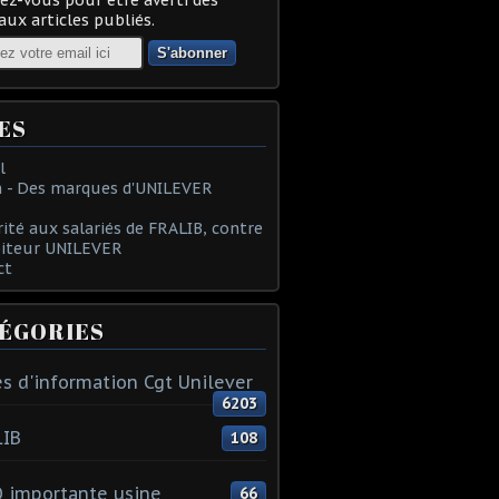
ux articles publiés.
ES
l
 - Des marques d'UNILEVER
rité aux salariés de FRALIB, contre
oiteur UNILEVER
ct
ÉGORIES
s d'information Cgt Unilever
6203
LIB
108
 importante usine
66