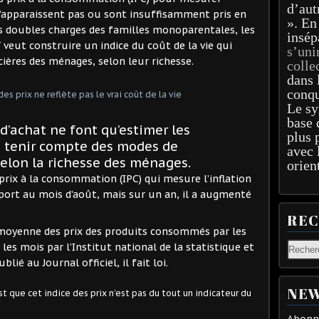
d’aut
n’apparaissent pas ou sont insuffisamment pris en
». En
es doubles charges des familles monoparentales, les
insép
T veut construire un indice du coût de la vie qui
s’uni
ncières des ménages, selon leur richesse.
colle
dans 
conqu
Le sy
base 
 d’achat ne font qu’estimer les
plus 
s tenir compte des modes de
avec 
elon la richesse des ménages.
orien
 prix à la consommation (IPC) qui mesure l’inflation
apport au mois d’août, mais sur un an, il a augmenté
RE
n moyenne des prix des produits consommés par les
les mois par l’Institut national de la statistique et
ié au Journal officiel, il fait loi.
NEW
st que cet indice des prix n’est pas du tout un indicateur du
Abonne