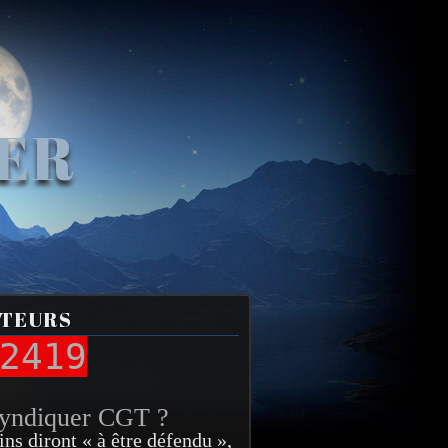
VER
ITEURS
2419
syndiquer CGT ?
ins diront « à être défendu »,