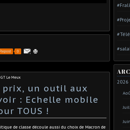
#Fral
#Proj
#Tél
#sala
Repost
0
ARC
CGT Le Meux
2026
prix, un outil aux
Ao
oir : Echelle mobile
Juil
our TOUS !
Jui
itique de classe découle aussi du choix de Macron de