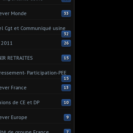
ever Monde
33
l Cgt et Communiqué usine
32
 2011
26
NIR RETRAITES
15
ressement- Participation-PEE
15
ever France
13
ions de CE et DP
10
ever Europe
9
té de groupe France
7