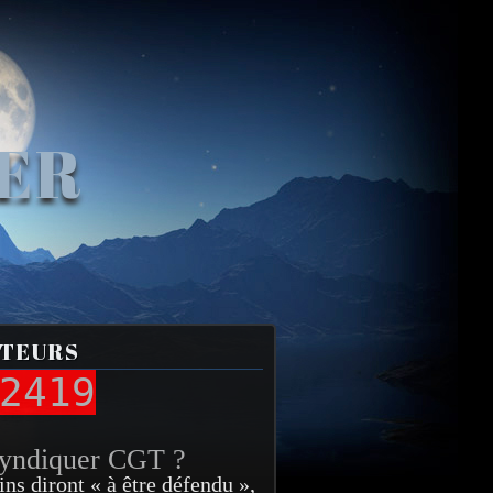
VER
ITEURS
2419
syndiquer CGT ?
ins diront « à être défendu »,