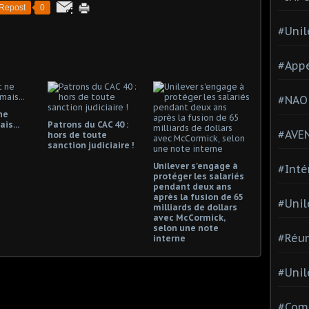
Repost
0
#Unil
#Appe
#NAO
ne
is...
Patrons du CAC 40 :
#AVE
hors de toute
sanction judiciaire !
Unilever s'engage à
#Inté
protéger les salariés
pendant deux ans
après la fusion de 65
#Unil
milliards de dollars
avec McCormick,
selon une note
#Réun
interne
#Unil
#Comi