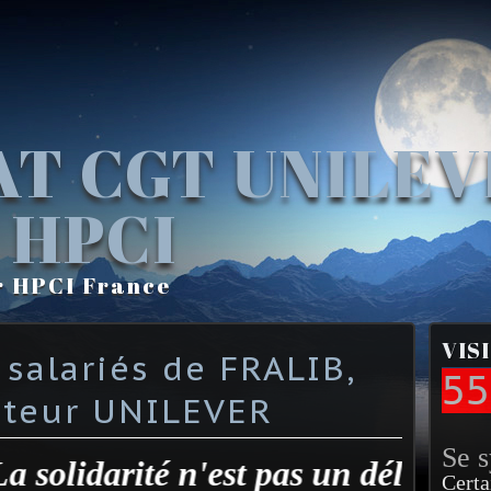
AT CGT UNILE
 HPCI
r HPCI France
VIS
 salariés de FRALIB,
55
oiteur UNILEVER
Se 
idarité n'est pas un délit"
Certa