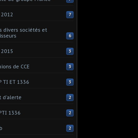
 2012
7
s divers sociétés et
isseurs
6
 2015
3
ions de CCE
3
 TI ET 1336
3
t d'alerte
2
PTI 1336
2
ib
2