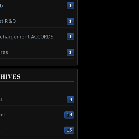
ib
1
et R&D
1
échargement ACCORDS
1
ires
1
HIVES
ût
4
let
14
n
15