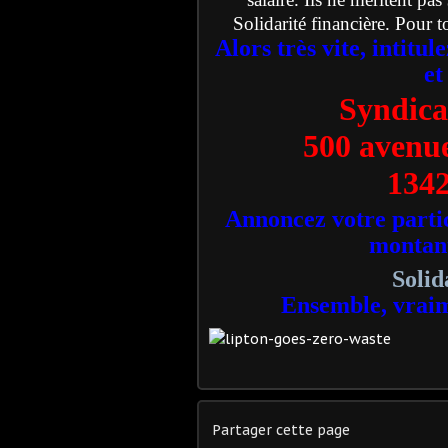
Solidarité financière. Pour t
Alors très vite, intitu
et
Syndica
500 avenue
134
Annoncez votre partic
montant
Soli
Ensemble, vraim
Partager cette page