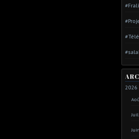
#Fral
#Proj
#Tél
#sala
ARC
2026
Ao
Juil
Jui