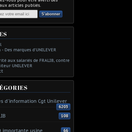
ux articles publiés.
ES
l
 - Des marques d'UNILEVER
rité aux salariés de FRALIB, contre
oiteur UNILEVER
ct
ÉGORIES
s d'information Cgt Unilever
6203
LIB
108
 importante usine
66