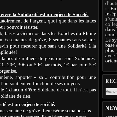
d’aut
». En
insép
vivre la Solidarité est un enjeu de Société.
s’uni
gatoirement de l’argent, quoi que dans les luttes
colle
our pouvoir résister.
dans 
alib, basés à Gémenos dans les Bouches du Rhône
conqu
on. 6 semaines de grève, 6 semaines sans salaire.
Le sy
base 
 devin pour mesurer que sans une Solidarité à la
plus 
mpliquée!
avec 
ntaines de milliers de gens qui sont Solidaires,
orien
10€, 20€, 30€ ou 50€ par mois, 1€ par jour, 5 €
organise.
oimême, apporter « sa » contribution pour une
RE
 l’on soutient en fonction de ses moyens.
le à chacun d’être Solidaire de tout. Il n’est pas
olidaire de rien.
ité est un enjeu de société.
NEW
6ème semaine de grève. Leur 6ème semaine sans
 seulement le respect, ils méritent aussi notre
Abonne