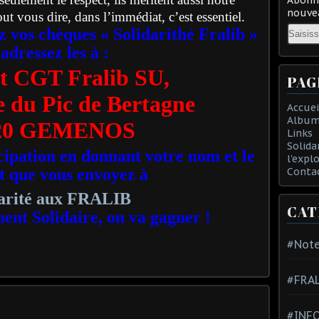
nouvea
out vous dire, dans l’immédiat, c’est essentiel.
Email
lez vos chèques « Solidarithé Fralib »
 adressez les à :
t CGT Fralib SU,
PAG
 du Pic de Bertagne
Accuei
Album
20 GEMENOS
Links
Solida
ipation en donnant votre nom et le
l'expl
 que vous envoyez à
Conta
darité aux FRALIB
CAT
ent Solidaire, on va gagner !
#Note
#FRA
#INFO