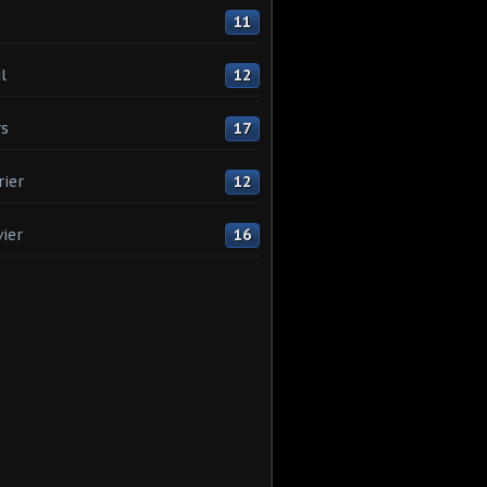
11
l
12
s
17
rier
12
vier
16