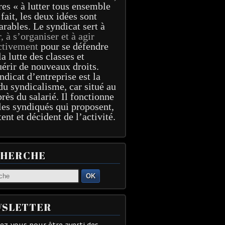
res « à lutter tous ensemble
 fait, les deux idées sont
arables. Le syndicat sert à
r, à s’organiser et à agir
ctivement
pour se défendre
la lutte des classes et
érir de nouveaux droits.
ndicat d’entreprise est la
du syndicalisme, car situé au
près du salarié. Il fonctionne
les syndiqués qui proposent,
tent et décident de l’activité.
CHERCHE
OK
SLETTER
z-vous pour être averti des