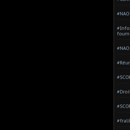
#NAO
#Info
fourn
#NAO
#Réun
#SCOP
#Droi
#SCO
#fral