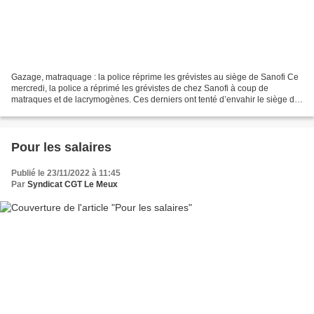
Gazage, matraquage : la police réprime les grévistes au siège de Sanofi Ce
mercredi, la police a réprimé les grévistes de chez Sanofi à coup de
matraques et de lacrymogènes. Ces derniers ont tenté d’envahir le siège de
l’entreprise à Paris, dans le cadre...
Pour les salaires
Publié le 23/11/2022 à 11:45
Par
Syndicat CGT Le Meux