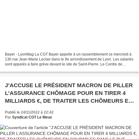
Bayer - LyonMag La CGT Bayer appelle à un rassemblement ce mercredi à
13h rue Jean-Marie Leclair dans le 9e arrondissement de Lyon. Les salariés
sont appelés à faire grève devant le site de Saint-Pierre. Le Centre de
Recherche de la Dargoire est aussi...
J’ACCUSE LE PRÉSIDENT MACRON DE PILLER
L’ASSURANCE CHÔMAGE POUR EN TIRER 4
MILLIARDS €, DE TRAITER LES CHÔMEURS EN
COUPABLES DANS LE BUT AVOUÉ DE
Publié le 24/11/2022 à 22:42
PROTÉGER LES RÉMUNERATIONS
Par
Syndicat CGT Le Meux
ASTRONOMIQUES DES PDG