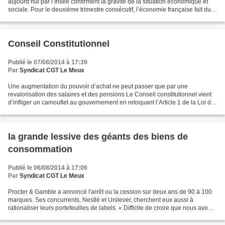
aujourd’hui par l’Insee confirment la gravité de la situation économique et
sociale. Pour le deuxième trimestre consécutif, l’économie française fait du
surplace, l’investissement...
Conseil Constitutionnel
Publié le 07/08/2014 à 17:39
Par
Syndicat CGT Le Meux
Une augmentation du pouvoir d’achat ne peut passer que par une
revalorisation des salaires et des pensions Le Conseil constitutionnel vient
d’infliger un camouflet au gouvernement en retoquant l’Article 1 de la Loi de
financement de la Sécurité sociale...
la grande lessive des géants des biens de
consommation
Publié le 06/08/2014 à 17:06
Par
Syndicat CGT Le Meux
Procter & Gamble a annoncé l'arrêt ou la cession sur deux ans de 90 à 100
marques. Ses concurrents, Nestlé et Unilever, cherchent eux aussi à
rationaliser leurs portefeuilles de labels. « Difficile de croire que nous avons
commencé par vendre des bougies...