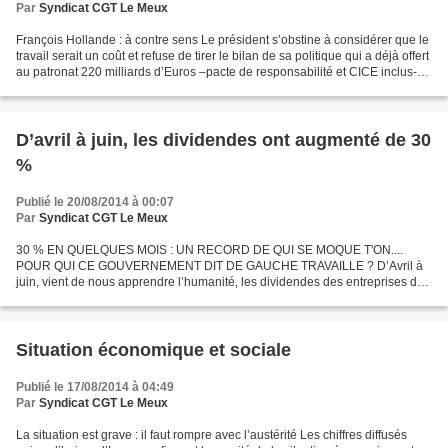
Par
Syndicat CGT Le Meux
François Hollande : à contre sens Le président s’obstine à considérer que le
travail serait un coût et refuse de tirer le bilan de sa politique qui a déjà offert
au patronat 220 milliards d’Euros –pacte de responsabilité et CICE inclus-
payés par les...
D’avril à juin, les dividendes ont augmenté de 30
%
Publié le 20/08/2014 à 00:07
Par
Syndicat CGT Le Meux
30 % EN QUELQUES MOIS : UN RECORD DE QUI SE MOQUE T'ON....
POUR QUI CE GOUVERNEMENT DIT DE GAUCHE TRAVAILLE ? D’Avril à
juin, vient de nous apprendre l’humanité, les dividendes des entreprises du
CAC 40 viennent d’augmenter de 30 % . Ces chiffres proviennent...
Situation économique et sociale
Publié le 17/08/2014 à 04:49
Par
Syndicat CGT Le Meux
La situation est grave : il faut rompre avec l’austérité Les chiffres diffusés