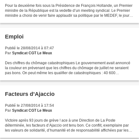
Pour la deuxième fois sous la Présidence de François Hollande, un Premier
ministre de la République est la vedette d’un meeting syndical. Le Premier
ministre a choisi de venir faire applaudir sa politique par le MEDEF, le jour
même de la publication des...
Emploi
Publié le 28/08/2014 à 07:47
Par
Syndicat CGT Le Meux
Des chiffres du chômage catastrophiques Le gouvernement avait annoncé
la couleur en prévenant que les chiffres du chômage de juillet ne seraient
pas bons. On peut même les qualifier de catastrophiques : 40 600
demandeurs d’emploi en plus (catégories A,...
Facteurs d’Ajaccio
Publié le 27/08/2014 à 17:54
Par
Syndicat CGT Le Meux
Victoire après 93 jours de grève ! ace à une Direction de La Poste
déterminée, les facteurs d’Ajaccio ont tenu bon. Ce conflit, exemplaire par
les valeurs de solidarité, d’humanité et de responsabilité affichées par les
grévistes, qui durait depuis 93...