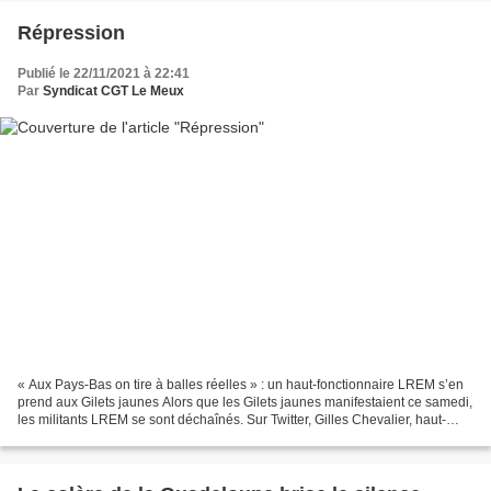
Répression
Publié le 22/11/2021 à 22:41
Par
Syndicat CGT Le Meux
« Aux Pays-Bas on tire à balles réelles » : un haut-fonctionnaire LREM s’en
prend aux Gilets jaunes Alors que les Gilets jaunes manifestaient ce samedi,
les militants LREM se sont déchaînés. Sur Twitter, Gilles Chevalier, haut-
fonctionnaire LREM, s’en...