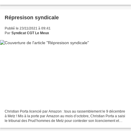
vendredi 19 et samedi 20 novembre, les syndicats...
Répresison syndicale
Publié le 23/11/2021 à 09:41
Par
Syndicat CGT Le Meux
Christian Porta licencié par Amazon : tous au rassemblement le 9 décembre
à Metz ! Mis à la porte par Amazon au mois d’octobre, Christian Porta a saisi
le tribunal des Prud’hommes de Metz pour contester son licenciement et
exiger sa réintégration. Soyons...