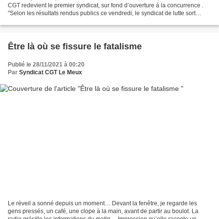
CGT redevient le premier syndicat, sur fond d’ouverture à la concurrence .
"Selon les résultats rendus publics ce vendredi, le syndicat de lutte sort
renforcé des élections...
Être là où se fissure le fatalisme
Publié le 28/11/2021 à 00:20
Par
Syndicat CGT Le Meux
Le réveil a sonné depuis un moment… Devant la fenêtre, je regarde les
gens pressés, un café, une clope à la main, avant de partir au boulot. La
radio grésille les informations du matin… Impression qu’elle raconte un