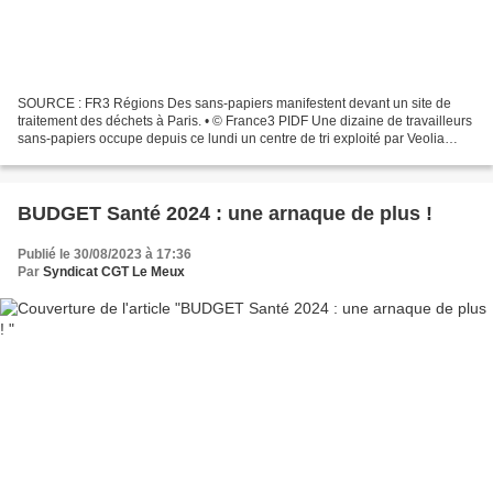
SOURCE : FR3 Régions Des sans-papiers manifestent devant un site de
traitement des déchets à Paris. • © France3 PIDF Une dizaine de travailleurs
sans-papiers occupe depuis ce lundi un centre de tri exploité par Veolia
dans le 15e arrondissement de Paris....
BUDGET Santé 2024 : une arnaque de plus !
Publié le 30/08/2023 à 17:36
Par
Syndicat CGT Le Meux