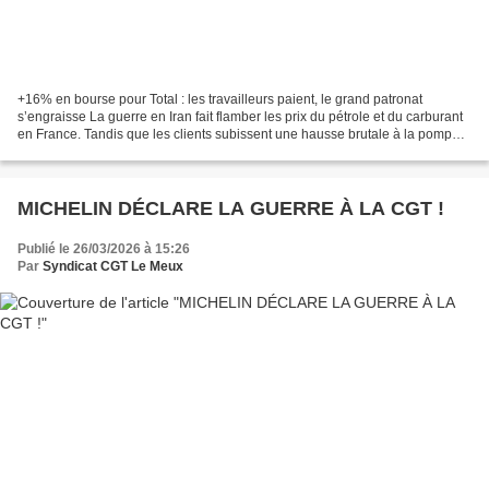
+16% en bourse pour Total : les travailleurs paient, le grand patronat
s’engraisse La guerre en Iran fait flamber les prix du pétrole et du carburant
en France. Tandis que les clients subissent une hausse brutale à la pompe,
les majors comme Total voient...
MICHELIN DÉCLARE LA GUERRE À LA CGT !
Publié le 26/03/2026 à 15:26
Par
Syndicat CGT Le Meux