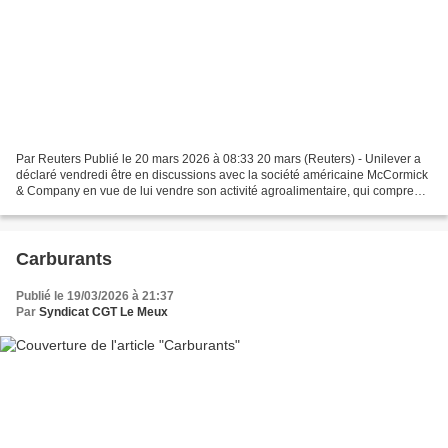
Par Reuters Publié le 20 mars 2026 à 08:33 20 mars (Reuters) - Unilever a
déclaré vendredi être en discussions avec la société américaine McCormick
& Company en vue de lui vendre son activité agroalimentaire, qui comprend
des marques telles que la mayonnaise...
Carburants
Publié le 19/03/2026 à 21:37
Par
Syndicat CGT Le Meux