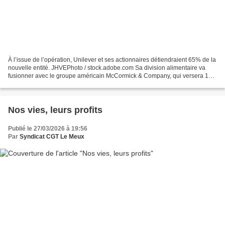
À l’issue de l’opération, Unilever et ses actionnaires détiendraient 65% de la
nouvelle entité. JHVEPhoto / stock.adobe.com Sa division alimentaire va
fusionner avec le groupe américain McCormick & Company, qui versera 15,7
milliards de dollars et offrira...
Nos vies, leurs profits
Publié le 27/03/2026 à 19:56
Par
Syndicat CGT Le Meux