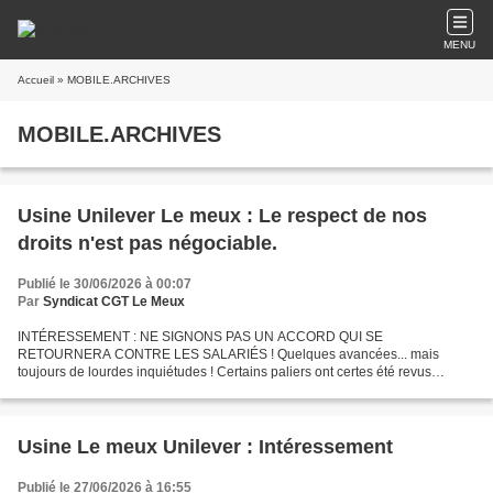
MENU
Accueil
» MOBILE.ARCHIVES
MOBILE.ARCHIVES
Usine Unilever Le meux : Le respect de nos
droits n'est pas négociable.
Publié le 30/06/2026 à 00:07
Par
Syndicat CGT Le Meux
INTÉRESSEMENT : NE SIGNONS PAS UN ACCORD QUI SE
RETOURNERA CONTRE LES SALARIÉS ! Quelques avancées... mais
toujours de lourdes inquiétudes ! Certains paliers ont certes été revus
légèrement à la hausse. Mais cela reste largement hypothétique. Les
montants...
Usine Le meux Unilever : Intéressement
Publié le 27/06/2026 à 16:55