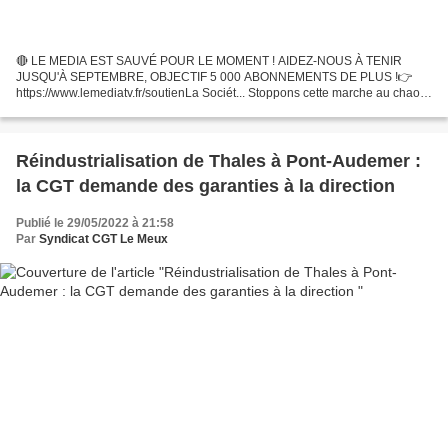
🔴 LE MEDIA EST SAUVÉ POUR LE MOMENT ! AIDEZ-NOUS À TENIR
JUSQU'À SEPTEMBRE, OBJECTIF 5 000 ABONNEMENTS DE PLUS !👉
https://www.lemediatv.fr/soutienLa Sociét... Stoppons cette marche au chaos !
SOIGNANTS-USAGERS tous unis le 7 JUIN 2022 ! Publié par ht...
Réindustrialisation de Thales à Pont-Audemer :
la CGT demande des garanties à la direction
Publié le 29/05/2022 à 21:58
Par
Syndicat CGT Le Meux