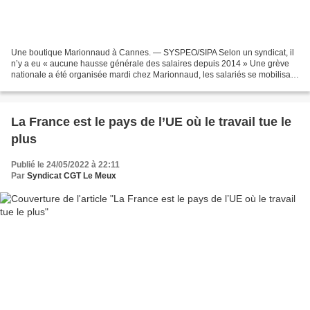
Une boutique Marionnaud à Cannes. — SYSPEO/SIPA Selon un syndicat, il
n’y a eu « aucune hausse générale des salaires depuis 2014 » Une grève
nationale a été organisée mardi chez Marionnaud, les salariés se mobilisant
pour réclamer une revalorisation des...
La France est le pays de l’UE où le travail tue le
plus
Publié le 24/05/2022 à 22:11
Par
Syndicat CGT Le Meux