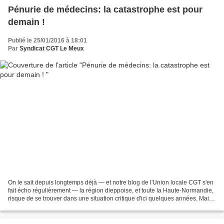
Pénurie de médecins: la catastrophe est pour
demain !
Publié le 25/01/2016 à 18:01
Par
Syndicat CGT Le Meux
On le sait depuis longtemps déjà — et notre blog de l'Union locale CGT s'en
fait écho régulièrement — la région dieppoise, et toute la Haute-Normandie,
risque de se trouver dans une situation critique d'ici quelques années. Mais
ce n'est pas propre à...