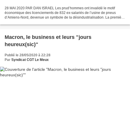
28 MAI 2020 PAR DAN ISRAEL Les prud’hommes ont invalidé le motif
économique des licenciements de 832 ex-salariés de l’usine de pneus
d’Amiens-Nord, devenue un symbole de la désindustrialisation. La première
annonce concernant un plan de licenciement datait...
Macron, le business et leurs "jours
heureux(sic)"
Publié le 28/05/2020 à 22:28
Par
Syndicat CGT Le Meux