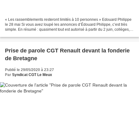
« Les rassemblements resteront limités à 10 personnes » Edouard Philippe
le 28 mai Si vous avez loupé les annonces d’Édouard Philippe, c’est très
simple. En résumé : quasiment tout est autorisé à partir du 2 juin, collèges,
lycées, parcs d’attraction,...
Prise de parole CGT Renault devant la fonderie
de Bretagne
Publié le 29/05/2020 à 23:27
Par
Syndicat CGT Le Meux