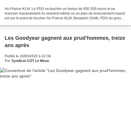
Air-France-KLM. Le PDG va toucher un bonus de 800 000 euros et va
licencier massivement Au moment même où un plan de licenciement massif
est sur le point de toucher Air-France-KLM, Benjamin Smith, PDG du groupe,
empoche 800 000 euros de bonus pour l'exercice...
Les Goodyear gagnent aux prud’hommes, treize
ans après
Publié le 28/05/2020 à 22:38
Par
Syndicat CGT Le Meux