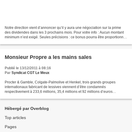
Notre direction vient d’annoncer qu’il y aura une négociation sur la prime
des dividendes dans les 3 prochains mois. Pour votre info : Aucun montant
minimum n’est exigé. Seules précisions : ce bonus pourra être proportionnel
aux salaires perçus ou être...
Monsieur Propre a les mains sales
Publié le 13/12/2011 à 08:16
Par
Syndicat CGT Le Meux
Procter & Gamble, Colgate-Palmolive et Henkel, trois grands groupes
internationaux fabricant de lessives viennent d’être condamnés
respectivement à 233,6 millions, 35,4 millions et 92 millions d’euros
d’amende pour entente illicite sur les prix des lessives...
Hébergé par Overblog
Top articles
Pages